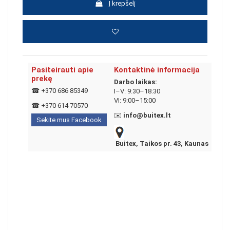
Į krepšelį
Pasiteirauti apie
Kontaktinė informacija
prekę
Darbo laikas:
☎
+370 686 85349
I–V: 9:30–18:30
VI: 9:00–15:00
☎
+370 614 70570
✉️
info@buitex.lt
Sekite mus Facebook
Buitex, Taikos pr. 43, Kaunas