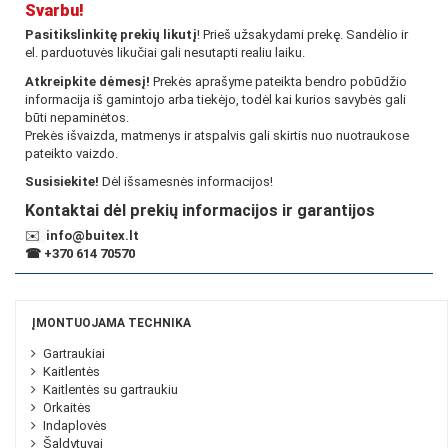
Svarbu!
Pasitikslinkitę prekių likutį
! Prieš užsakydami prekę. Sandėlio ir
el. parduotuvės likučiai gali nesutapti realiu laiku.
Atkreipkite dėmesį!
Prekės aprašyme pateikta bendro pobūdžio
informacija iš gamintojo arba tiekėjo, todėl kai kurios savybės gali
būti nepaminėtos.
Prekės išvaizda, matmenys ir atspalvis gali skirtis nuo nuotraukose
pateikto vaizdo.
Susisiekite!
Dėl išsamesnės informacijos!
Kontaktai dėl prekių informacijos ir garantijos
✉️
info@buitex.lt
☎
+370 614 70570
ĮMONTUOJAMA TECHNIKA
Gartraukiai
Kaitlentės
Kaitlentės su gartraukiu
Orkaitės
Indaplovės
Šaldytuvai