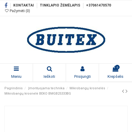
KONTAKTAI
TINKLAPIO ŽEMĖLAPIS
+37061470570
Pažymėti (
0
)
0
Meniu
Ieškoti
Prisijungti
Krepšelis
Pagrindinis
Įmontuojama technika
Mikrobangų krosnelės
Mikrobangų krosnelė BEKO BMGB25333BG