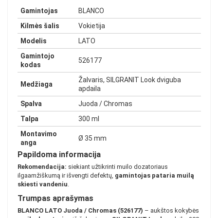
Gamintojas
BLANCO
Kilmės šalis
Vokietija
Modelis
LATO
Gamintojo
526177
kodas
Žalvaris, SILGRANIT Look dviguba
Medžiaga
apdaila
Spalva
Juoda / Chromas
Talpa
300 ml
Montavimo
Ø 35 mm
anga
Papildoma informacija
Rekomendacija:
siekiant užtikrinti muilo dozatoriaus
ilgaamžiškumą ir išvengti defektų,
gamintojas pataria muilą
skiesti vandeniu
.
Trumpas aprašymas
BLANCO LATO Juoda / Chromas (526177)
– aukštos kokybės