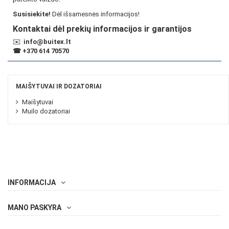
Susisiekite!
Dėl išsamesnės informacijos!
Kontaktai dėl prekių informacijos ir garantijos
✉️
info@buitex.lt
☎
+370 614 70570
MAIŠYTUVAI IR DOZATORIAI
Maišytuvai
Muilo dozatoriai
INFORMACIJA
MANO PASKYRA