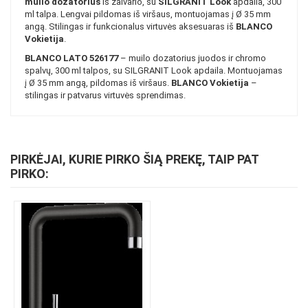
muilo dozatorius
iš žalvario, su
SILGRANIT Look
apdaila, 300
ml talpa. Lengvai pildomas iš viršaus, montuojamas į Ø 35 mm
angą. Stilingas ir funkcionalus virtuvės aksesuaras iš
BLANCO
Vokietija
.
BLANCO LATO 526177
– muilo dozatorius juodos ir chromo
spalvų, 300 ml talpos, su SILGRANIT Look apdaila. Montuojamas
į Ø 35 mm angą, pildomas iš viršaus.
BLANCO Vokietija
–
stilingas ir patvarus virtuvės sprendimas.
PIRKĖJAI, KURIE PIRKO ŠIĄ PREKĘ, TAIP PAT
PIRKO: