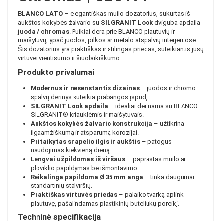
BLANCO LATO
– elegantiškas muilo dozatorius, sukurtas iš
aukštos kokybės žalvario su
SILGRANIT Look
dviguba apdaila
juoda / chromas
. Puikiai dera prie BLANCO plautuvių ir
maišytuvų, ypač juodos, pilkos ar metalo atspalvių interjeruose.
Šis dozatorius yra praktiškas ir stilingas priedas, suteikiantis jūsų
virtuvei vientisumo ir šiuolaikiškumo.
Produkto privalumai
Modernus ir nesenstantis dizainas
– juodos ir chromo
spalvų derinys suteikia prabangos įspūdį.
SILGRANIT Look apdaila
– idealiai derinama su BLANCO
SILGRANIT® kriauklėmis ir maišytuvais.
Aukštos kokybės žalvario konstrukcija
– užtikrina
ilgaamžiškumą ir atsparumą korozijai.
Pritaikytas snapelio ilgis ir aukštis
– patogus
naudojimas kiekvieną dieną.
Lengvai užpildomas iš viršaus
– paprastas muilo ar
ploviklio papildymas be išmontavimo.
Reikalinga papildoma Ø 35 mm anga
– tinka daugumai
standartinių stalviršių.
Praktiškas virtuvės priedas
– palaiko tvarką aplink
plautuvę, pašalindamas plastikinių buteliukų poreikį.
Techninė specifikacija