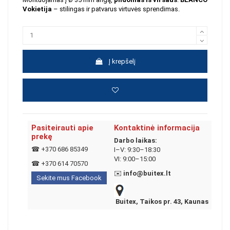
Vokietija
– stilingas ir patvarus virtuvės sprendimas.
Į krepšelį
Pasiteirauti apie
Kontaktinė informacija
prekę
Darbo laikas:
☎
+370 686 85349
I–V: 9:30–18:30
VI: 9:00–15:00
☎
+370 614 70570
✉️
info@buitex.lt
Sekite mus Facebook
Buitex, Taikos pr. 43, Kaunas