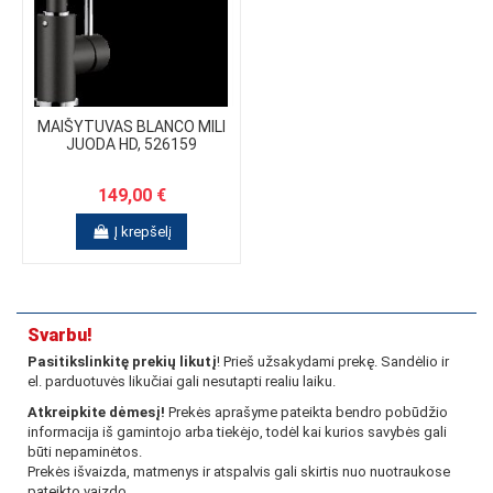
MAIŠYTUVAS BLANCO MILI
JUODA HD, 526159
149,00 €
Į krepšelį
Svarbu!
Pasitikslinkitę prekių likutį
! Prieš užsakydami prekę. Sandėlio ir
el. parduotuvės likučiai gali nesutapti realiu laiku.
Atkreipkite dėmesį!
Prekės aprašyme pateikta bendro pobūdžio
informacija iš gamintojo arba tiekėjo, todėl kai kurios savybės gali
būti nepaminėtos.
Prekės išvaizda, matmenys ir atspalvis gali skirtis nuo nuotraukose
pateikto vaizdo.