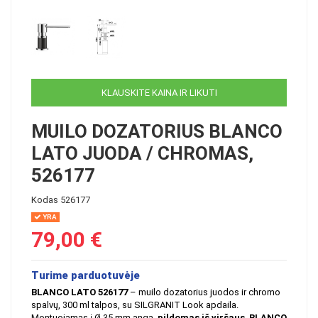
KLAUSKITE KAINA IR LIKUTI
MUILO DOZATORIUS BLANCO
LATO JUODA / CHROMAS,
526177
Kodas
526177
YRA
79,00 €
Turime parduotuvėje
BLANCO LATO 526177
– muilo dozatorius juodos ir chromo
spalvų, 300 ml talpos, su SILGRANIT Look apdaila.
Montuojamas į Ø 35 mm angą,
pildomas iš viršaus
.
BLANCO