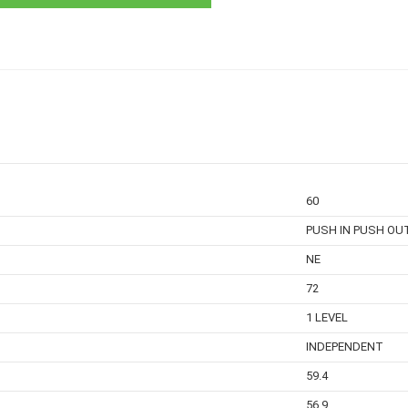
60
PUSH IN PUSH OU
NE
72
1 LEVEL
INDEPENDENT
59.4
56.9