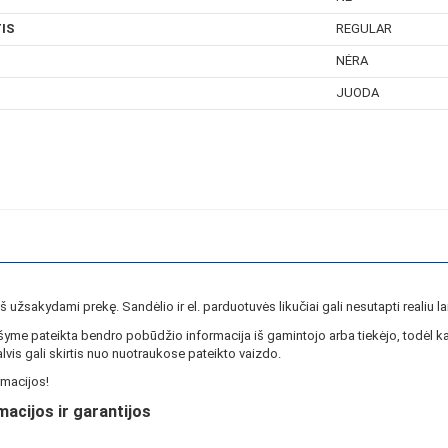
IS
REGULAR
NĖRA
JUODA
ieš užsakydami prekę. Sandėlio ir el. parduotuvės likučiai gali nesutapti realiu la
yme pateikta bendro pobūdžio informacija iš gamintojo arba tiekėjo, todėl ka
lvis gali skirtis nuo nuotraukose pateikto vaizdo.
macijos!
macijos ir garantijos