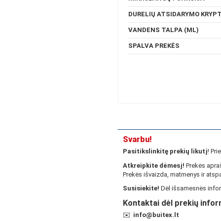
DURELIŲ ATSIDARYMO KRYPT
VANDENS TALPA (ML)
SPALVA PREKĖS
Svarbu!
Pasitikslinkitę prekių likutį
! Pr
Atkreipkite dėmesį!
Prekės apraš
Prekės išvaizda, matmenys ir atspa
Susisiekite!
Dėl išsamesnės infor
Kontaktai dėl prekių infor
✉️
info@buitex.lt