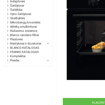
Indaplovės
Šaldytuvai
Šaldikliai
Vyno šaldytuvai
Skalbyklės
Mikrobangų krosnelės
Atliekų smulkintuvai
Rūšiavimo sistemos
Blanco vandens filtrai
Plautuvės
Maišytuvai ir dozatoriai
BLANCO KATALOGAS
FRANKE KATALOGAS
Komplektai
Priedai
KLAUSKIT