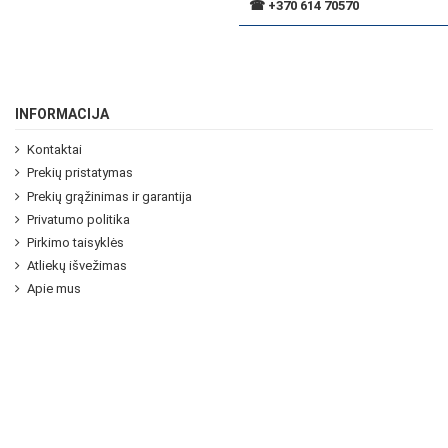
☎
+370 614 70570
INFORMACIJA
Kontaktai
Prekių pristatymas
Prekių grąžinimas ir garantija
Privatumo politika
Pirkimo taisyklės
Atliekų išvežimas
Apie mus