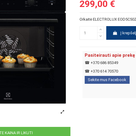
299,00 €
Orkaitė ELECTROLUX EOD5C50
Į krepšel
Pasiteirauti apie prekę
☎
+370 686 85349
☎
+370 614 70570
Sekite mus Facebook
E KAINA IR LIKUTI