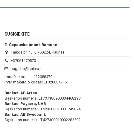
SUSISIEKITE
E. Čepausko įmonė Ramunė
Taikos pr. 43, LT-50224, Kaunas
+37061470570
pagalba@buitex.lt
Įmonės kodas: - 132088479
PVM mokėtojo kodas: LT320884716
Bankas: AB Artea
Sąskaitos numeris: LT737180900004468298
Bankas: Paysera, UAB
Sąskaitos numeris: LT523500010001749074
Bankas: AB Swedbank
Sąskaitos numeris: LT427300010002282292