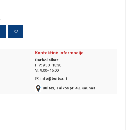
Z
į
Kontaktinė informacija
Darbo laikas:
I–V: 9:30–18:30
VI: 9:00–15:00
✉️
info@buitex.lt
Buitex, Taikos pr. 43, Kaunas