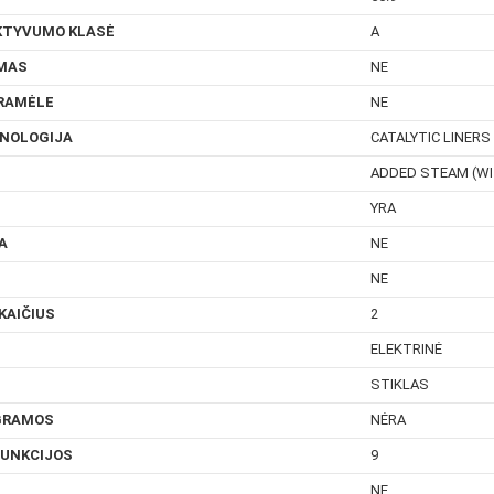
KTYVUMO KLASĖ
A
MAS
NE
RAMĖLE
NE
HNOLOGIJA
CATALYTIC LINERS
ADDED STEAM (W
YRA
A
NE
NE
KAIČIUS
2
ELEKTRINĖ
STIKLAS
GRAMOS
NĖRA
FUNKCIJOS
9
NE