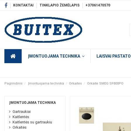
KONTAKTAI
TINKLAPIO ŽEMĖLAPIS
+37061470570
ĮMONTUOJAMA TECHNIKA
LAISVAI PASTAT
Pagrindinis
Įmontuojama technika
Orkaitės
Orkaitė SMEG SF800PO
ĮMONTUOJAMA TECHNIKA
Gartraukiai
Kaitlentės
Kaitlentės su gartraukiu
Orkaitės