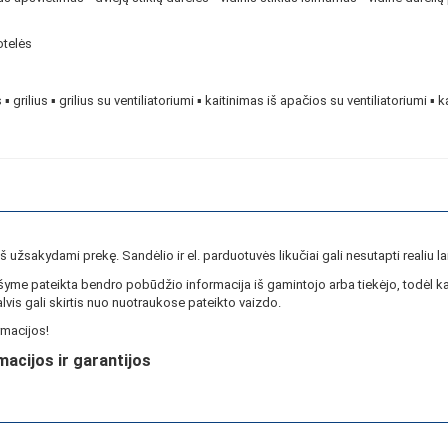
otelės
 ▪ grilius ▪ grilius su ventiliatoriumi ▪ kaitinimas iš apačios su ventiliatoriumi ▪
ieš užsakydami prekę. Sandėlio ir el. parduotuvės likučiai gali nesutapti realiu la
yme pateikta bendro pobūdžio informacija iš gamintojo arba tiekėjo, todėl ka
lvis gali skirtis nuo nuotraukose pateikto vaizdo.
macijos!
macijos ir garantijos