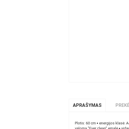
APRAŠYMAS
PREKĖ
Plotis: 60 cm ▪ energijos klasė: 
valoma "Ever clean" emalė ▪ vidau