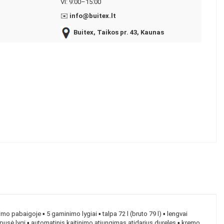
VI: 9:00–15:00
✉️
info@buitex.lt
Buitex, Taikos pr. 43, Kaunas
mo pabaigoje ▪ 5 gaminimo lygiai ▪ talpa 72 l (bruto 79 l) ▪ lengvai
ų pusė lygi ▪ automatinis kaitinimo atjungimas atidarius dureles ▪ kremo