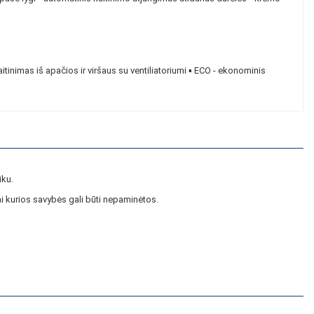
 kaitinimas iš apačios ir viršaus su ventiliatoriumi ▪ ECO - ekonominis
iku.
i kurios savybės gali būti nepaminėtos.