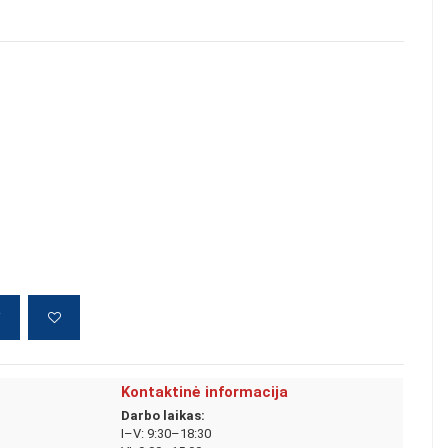
į
Kontaktinė informacija
Darbo laikas:
I–V: 9:30–18:30