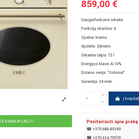
859,00 €
Daugiafunkcinė orkaitė
Funkcijų skaičius: 6
Spalva: kremo
Apdaila: žalvario
Orkaitės talpa: 72 l
Energijos klasė: A-10%
Dizaino serija: "Colonial"
Garantija: 24 mėn.
Į krepšel
Pasiteirauti apie prekę
E KAINA IR LIKUTI
☎
+370 686 85349
☎
+370 614 70570