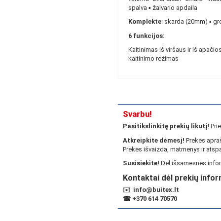
spalva ▪ žalvario apdaila
Komplekte
: skarda (20mm) ▪ gr
6 funkcijos:
Kaitinimas iš viršaus ir iš apačios
kaitinimo režimas
Svarbu!
Pasitikslinkitę prekių likutį
! Pr
Atkreipkite dėmesį!
Prekės apraš
Prekės išvaizda, matmenys ir atspa
Susisiekite!
Dėl išsamesnės infor
Kontaktai dėl prekių infor
✉️
info@buitex.lt
☎
+370 614 70570