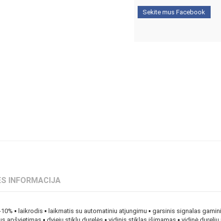
Sekite mus Facebook
S INFORMACIJA
A-10% ▪ laikrodis ▪ laikmatis su automatiniu atjungimu ▪ garsinis signalas gamini
s apšvietimas ▪ dviejų stiklų durelės ▪ vidinis stiklas išimamas ▪ vidinė dureli