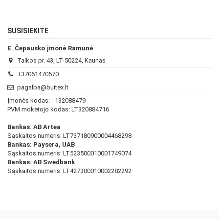
SUSISIEKITE
E. Čepausko įmonė Ramunė
Taikos pr. 43, LT-50224, Kaunas
+37061470570
pagalba@buitex.lt
Įmonės kodas: - 132088479
PVM mokėtojo kodas: LT320884716
Bankas: AB Artea
Sąskaitos numeris: LT737180900004468298
Bankas: Paysera, UAB
Sąskaitos numeris: LT523500010001749074
Bankas: AB Swedbank
Sąskaitos numeris: LT427300010002282292