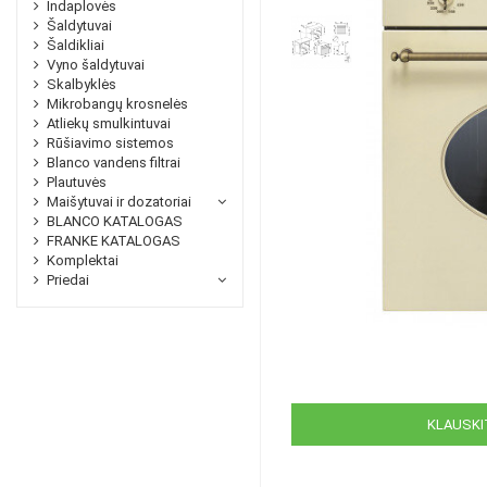
Indaplovės
Šaldytuvai
Šaldikliai
Vyno šaldytuvai
Skalbyklės
Mikrobangų krosnelės
Atliekų smulkintuvai
Rūšiavimo sistemos
Blanco vandens filtrai
Plautuvės
Maišytuvai ir dozatoriai
BLANCO KATALOGAS
FRANKE KATALOGAS
Komplektai
Priedai
KLAUSKIT