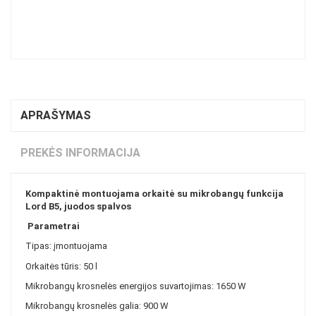
APRAŠYMAS
PREKĖS INFORMACIJA
Kompaktinė montuojama orkaitė su mikrobangų funkcija
Lord B5, juodos spalvos
Parametrai
Tipas: įmontuojama
Orkaitės tūris: 50 l
Mikrobangų krosnelės energijos suvartojimas: 1650 W
Mikrobangų krosnelės galia: 900 W