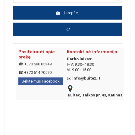
Į krepšelį
Pasiteirauti apie
Kontaktinė informacija
prekę
Darbo laikas:
☎
+370 686 85349
I–V: 9:30–18:30
VI: 9:00–15:00
☎
+370 614 70570
✉️
info@buitex.lt
Sekite mus Facebook
Buitex, Taikos pr. 43, Kaunas