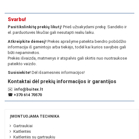
Svarbu!
Pasitikslinkitę prekių likutį
! Prieš užsakydami prekę. Sandėlio ir
el. parduotuvės likučiai gali nesutapti realiu laiku.
Atkreipkite dėmesį!
Prekės aprašyme pateikta bendro pobūdžio
informacija iš gamintojo arba tiekėjo, todėl kai kurios savybės gali
būti nepaminėtos.
Prekės išvaizda, matmenys ir atspalvis gali skirtis nuo nuotraukose
pateikto vaizdo.
Susisiekite!
Dėl išsamesnės informacijos!
Kontaktai dėl prekių informacijos ir garantijos
✉️
info@buitex.lt
☎
+370 614 70570
ĮMONTUOJAMA TECHNIKA
Gartraukiai
Kaitlentės
Kaitlentės su gartraukiu