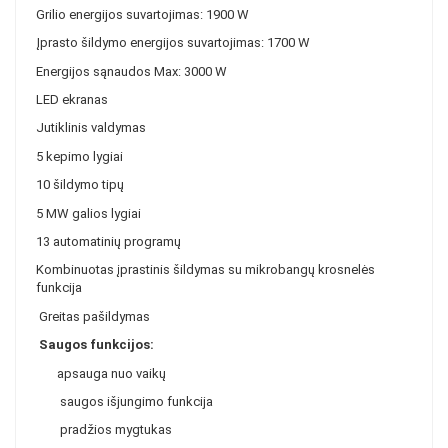
Grilio energijos suvartojimas: 1900 W
Įprasto šildymo energijos suvartojimas: 1700 W
Energijos sąnaudos Max: 3000 W
LED ekranas
Jutiklinis valdymas
5 kepimo lygiai
10 šildymo tipų
5 MW galios lygiai
13 automatinių programų
Kombinuotas įprastinis šildymas su mikrobangų krosnelės
funkcija
Greitas pašildymas
Saugos funkcijos:
apsauga nuo vaikų
saugos išjungimo funkcija
pradžios mygtukas