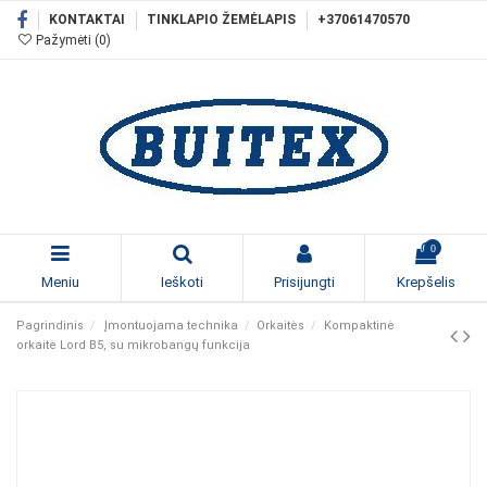
KONTAKTAI
TINKLAPIO ŽEMĖLAPIS
+37061470570
Pažymėti (
0
)
0
Meniu
Ieškoti
Prisijungti
Krepšelis
Pagrindinis
Įmontuojama technika
Orkaitės
Kompaktinė
orkaitė Lord B5, su mikrobangų funkcija