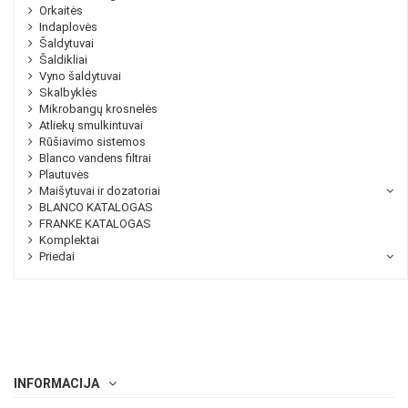
Orkaitės
Indaplovės
Šaldytuvai
Šaldikliai
Vyno šaldytuvai
Skalbyklės
Mikrobangų krosnelės
Atliekų smulkintuvai
Rūšiavimo sistemos
Blanco vandens filtrai
Plautuvės
Maišytuvai ir dozatoriai
BLANCO KATALOGAS
FRANKE KATALOGAS
Komplektai
Priedai
INFORMACIJA