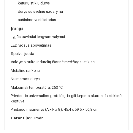
keturių stiklų durys
durys su švelniu uždarymu
aušinimo ventiliatorius
Įranga:
Lygūs paviršiai lengvam valymui
LED vidaus apšvietimas
Spalva: juoda
Valdymo pulto ir durelių išorinė medžiaga: stiklas
Metalinė rankena
Nuimamos durys
Maksimali temperatūra: 250 °C
Priedai: 1x universalios grotelės, 1x gili kepimo skarda, 1x stiklinė
keptuvė
Prietaiso matmenys (A x P x G): 45,4 x 59,5 x 56,8 cm
Garantija:60 mėn