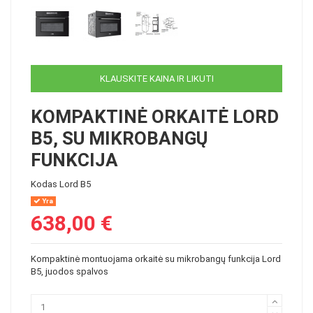
KLAUSKITE KAINA IR LIKUTI
KOMPAKTINĖ ORKAITĖ LORD
B5, SU MIKROBANGŲ
FUNKCIJA
Kodas
Lord B5
Yra
638,00 €
Kompaktinė montuojama orkaitė su mikrobangų funkcija Lord
B5, juodos spalvos