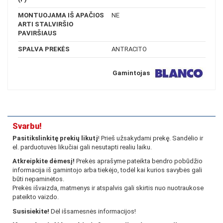
MONTUOJAMA IŠ APAČIOS
NE
ARTI STALVIRŠIO
PAVIRŠIAUS
SPALVA PREKĖS
ANTRACITO
Gamintojas
Svarbu!
Pasitikslinkitę prekių likutį
! Prieš užsakydami prekę. Sandėlio ir
el. parduotuvės likučiai gali nesutapti realiu laiku.
Atkreipkite dėmesį!
Prekės aprašyme pateikta bendro pobūdžio
informacija iš gamintojo arba tiekėjo, todėl kai kurios savybės gali
būti nepaminėtos.
Prekės išvaizda, matmenys ir atspalvis gali skirtis nuo nuotraukose
pateikto vaizdo.
Susisiekite!
Dėl išsamesnės informacijos!