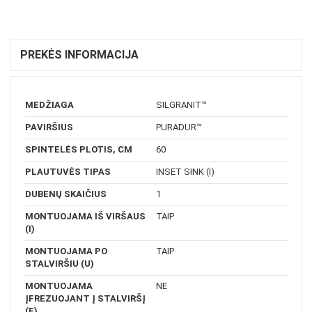
PREKĖS INFORMACIJA
MEDŽIAGA
SILGRANIT™
PAVIRŠIUS
PURADUR™
SPINTELĖS PLOTIS, CM
60
PLAUTUVĖS TIPAS
INSET SINK (I)
DUBENŲ SKAIČIUS
1
MONTUOJAMA IŠ VIRŠAUS
TAIP
(I)
MONTUOJAMA PO
TAIP
STALVIRŠIU (U)
MONTUOJAMA
NE
ĮFREZUOJANT Į STALVIRŠĮ
(F)