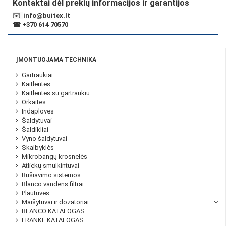
Kontaktai dėl prekių informacijos ir garantijos
✉️
info@buitex.lt
☎
+370 614 70570
ĮMONTUOJAMA TECHNIKA
Gartraukiai
Kaitlentės
Kaitlentės su gartraukiu
Orkaitės
Indaplovės
Šaldytuvai
Šaldikliai
Vyno šaldytuvai
Skalbyklės
Mikrobangų krosnelės
Atliekų smulkintuvai
Rūšiavimo sistemos
Blanco vandens filtrai
Plautuvės
Maišytuvai ir dozatoriai
BLANCO KATALOGAS
FRANKE KATALOGAS