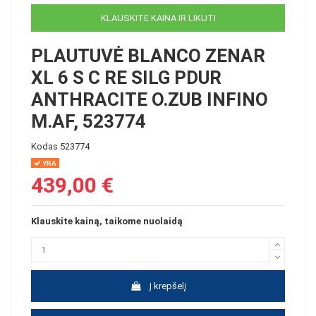
KLAUSKITE KAINA IR LIKUTI
PLAUTUVĖ BLANCO ZENAR
XL 6 S C RE SILG PDUR
ANTHRACITE O.ZUB INFINO
M.AF, 523774
Kodas
523774
YRA
439,00 €
Klauskite kainą, taikome nuolaidą
Į krepšelį