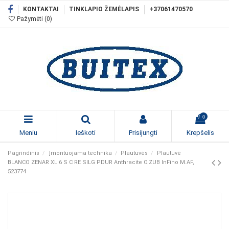
KONTAKTAI
TINKLAPIO ŽEMĖLAPIS
+37061470570
Pažymėti (
0
)
0
Meniu
Ieškoti
Prisijungti
Krepšelis
Pagrindinis
Įmontuojama technika
Plautuvės
Plautuvė
BLANCO ZENAR XL 6 S C RE SILG PDUR Anthracite O.ZUB InFino M.AF,
523774