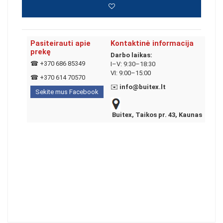
Pasiteirauti apie
Kontaktinė informacija
prekę
Darbo laikas:
☎
+370 686 85349
I–V: 9:30–18:30
VI: 9:00–15:00
☎
+370 614 70570
✉️
info@buitex.lt
Sekite mus Facebook
Buitex, Taikos pr. 43, Kaunas