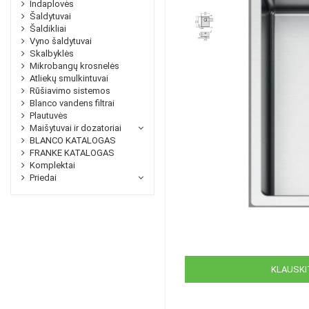
Indaplovės
Šaldytuvai
Šaldikliai
Vyno šaldytuvai
Skalbyklės
Mikrobangų krosnelės
Atliekų smulkintuvai
Rūšiavimo sistemos
Blanco vandens filtrai
Plautuvės
Maišytuvai ir dozatoriai
BLANCO KATALOGAS
FRANKE KATALOGAS
Komplektai
Priedai
KLAUSKIT