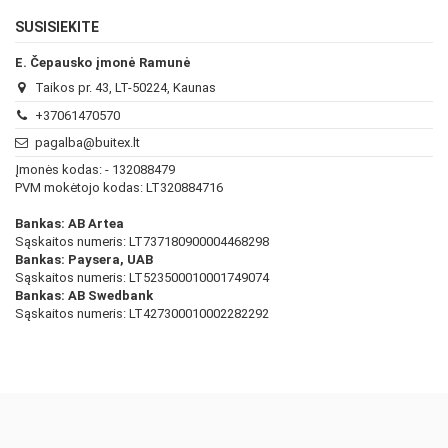
SUSISIEKITE
E. Čepausko įmonė Ramunė
Taikos pr. 43, LT-50224, Kaunas
+37061470570
pagalba@buitex.lt
Įmonės kodas: - 132088479
PVM mokėtojo kodas: LT320884716
Bankas: AB Artea
Sąskaitos numeris: LT737180900004468298
Bankas: Paysera, UAB
Sąskaitos numeris: LT523500010001749074
Bankas: AB Swedbank
Sąskaitos numeris: LT427300010002282292