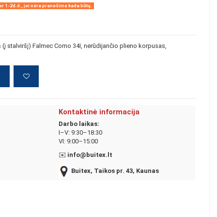
r 1-2d.d., jei nėra pranešime kada būtų.
(į stalviršį) Falmec Como 34I, nerūdijančio plieno korpusas,
į
Kontaktinė informacija
Darbo laikas:
I–V: 9:30–18:30
VI: 9:00–15:00
✉️
info@buitex.lt
Buitex, Taikos pr. 43, Kaunas