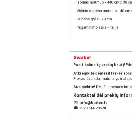
Išorinis matmuo - 440 cm x 38 
Vidinis dubens matmuo - 40 cm 
Dubens gylis - 20 cm
Pagaminimo šalis - Italija
Svarbu!
Pasitikslinkitę prekių likutį
! Pr
Atkreipkite dėmesį!
Prekės apraš
Prekės išvaizda, matmenys ir atspa
Susisiekite!
Dėl išsamesnės infor
Kontaktai dėl prekių infor
✉️
info@buitex.lt
☎
+370 614 70570