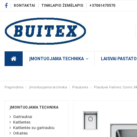
KONTAKTAI
TINKLAPIO ŽEMĖLAPIS
+37061470570
ĮMONTUOJAMA TECHNIKA
LAISVAI PASTAT
Pagrindinis
Įmontuojama technika
Plautuvės
Plautuvė Falmec Como 34I
ĮMONTUOJAMA TECHNIKA
Gartraukiai
Kaitlentės
Kaitlentės su gartraukiu
Orkaitės