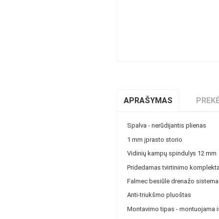
APRAŠYMAS
PREKĖ
Spalva - nerūdijantis plienas
1 mm įprasto storio
Vidinių kampų spindulys 12 mm
Pridedamas tvirtinimo komplekt
Falmec besiūlė drenažo sistema
Anti-triukšmo pluoštas
Montavimo tipas - montuojama iš 