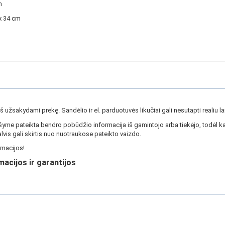
cm
x 34 cm
ieš užsakydami prekę. Sandėlio ir el. parduotuvės likučiai gali nesutapti realiu la
yme pateikta bendro pobūdžio informacija iš gamintojo arba tiekėjo, todėl ka
lvis gali skirtis nuo nuotraukose pateikto vaizdo.
macijos!
macijos ir garantijos