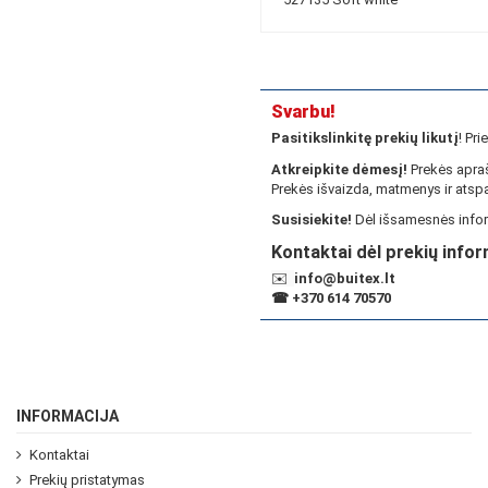
Svarbu!
Pasitikslinkitę prekių likutį
! Pr
Atkreipkite dėmesį!
Prekės apraš
Prekės išvaizda, matmenys ir atspa
Susisiekite!
Dėl išsamesnės infor
Kontaktai dėl prekių infor
✉️
info@buitex.lt
☎
+370 614 70570
INFORMACIJA
Kontaktai
Prekių pristatymas