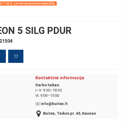
r 1-2d.d., jei nėra pranešime kada būtų.
ON 5 SILG PDUR
521504
į
Kontaktinė informacija
Darbo laikas:
I–V: 9:30–18:30
VI: 9:00–15:00
✉️
info@buitex.lt
Buitex, Taikos pr. 43, Kaunas