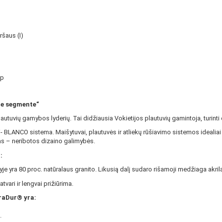
ršaus (I)
ip
me segmente“
autuvių gamybos lyderių. Tai didžiausia Vokietijos plautuvių gamintoja, turinti 
- BLANCO sistema. Maišytuvai, plautuvės ir atliekų rūšiavimo sistemos idealia
 – neribotos dizaino galimybės.
:
je yra 80 proc. natūralaus granito. Likusią dalį sudaro rišamoji medžiaga akril
ari ir lengvai prižiūrima.
raDur® yra:
.