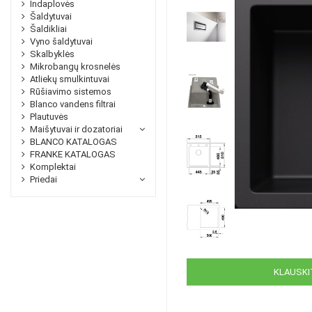
Indaplovės
Šaldytuvai
Šaldikliai
Vyno šaldytuvai
Skalbyklės
Mikrobangų krosnelės
Atliekų smulkintuvai
Rūšiavimo sistemos
Blanco vandens filtrai
Plautuvės
Maišytuvai ir dozatoriai
BLANCO KATALOGAS
FRANKE KATALOGAS
Komplektai
Priedai
KLAUSKIT