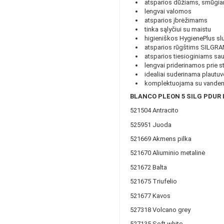
atsparios dūžiams, smūgi
lengvai valomos
atsparios įbrėžimams
tinka sąlyčiui su maistu
higieniškos HygienePlus slu
atsparios rūgštims SILGRAN
atsparios tiesioginiams sa
lengvai priderinamos prie sta
idealiai suderinama plautuv
komplektuojama su vandens
BLANCO PLEON 5 SILG PDUR I
521504
Antracito
525951
Juoda
521669
Akmens pilka
521670
Aliuminio metalinė
521672
Balta
521675
Triufelio
521677
Kavos
527318
Volcano grey
527135
Soft white