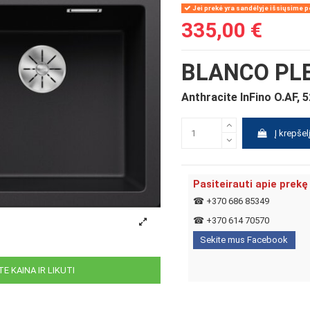
Jei prekė yra sandėlyje išsiųsime pe
335,00 €
BLANCO PLE
Anthracite InFino O.AF, 
Į krepšel
Pasiteirauti apie prekę
☎
+370 686 85349
☎
+370 614 70570
Sekite mus Facebook
E KAINA IR LIKUTI