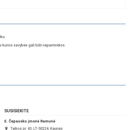
iku.
i kurios savybės gali būti nepaminėtos.
SUSISIEKITE
E. Čepausko įmonė Ramunė
Taikos pr. 43, LT-50224, Kaunas