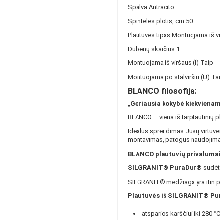
Spalva
Antracito
Spintelės plotis, cm
50
Plautuvės tipas
Montuojama iš vi
Dubenų skaičius
1
Montuojama iš viršaus (I)
Taip
Montuojama po stalviršiu (U)
Ta
BLANCO filosofija:
„Geriausia kokybė kiekviena
BLANCO – viena iš tarptautinių pl
Idealus sprendimas Jūsų virtuvei
montavimas, patogus naudojimas
BLANCO plautuvių privalumai
SILGRANIT® PuraDur®
sudėty
SILGRANIT® medžiaga yra itin patv
Plautuvės iš SILGRANIT® Pu
atsparios karščiui iki 280 °C