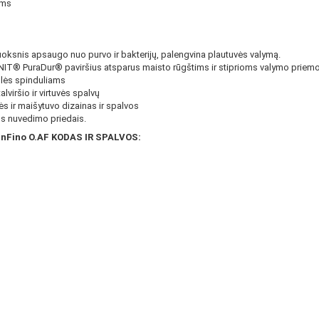
ams
oksnis apsaugo nuo purvo ir bakterijų, palengvina plautuvės valymą.
IT® PuraDur® paviršius atsparus maisto rūgštims ir stiprioms valymo priem
ulės spinduliams
lviršio ir virtuvės spalvų
ės ir maišytuvo dizainas ir spalvos
 nuvedimo priedais.
nFino O.AF KODAS IR SPALVOS: