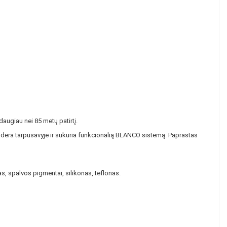
daugiau nei 85 metų patirtį.
i dera tarpusavyje ir sukuria funkcionalią BLANCO sistemą. Paprastas
as, spalvos pigmentai, silikonas, teflonas.