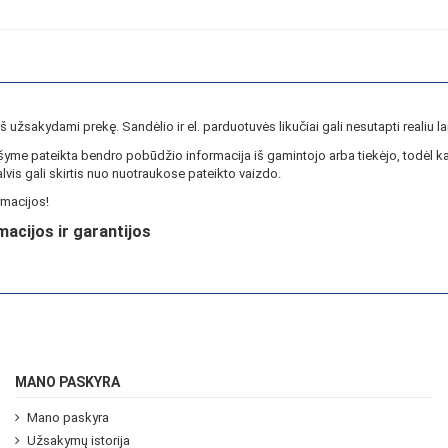
ieš užsakydami prekę. Sandėlio ir el. parduotuvės likučiai gali nesutapti realiu la
yme pateikta bendro pobūdžio informacija iš gamintojo arba tiekėjo, todėl ka
lvis gali skirtis nuo nuotraukose pateikto vaizdo.
macijos!
macijos ir garantijos
MANO PASKYRA
Mano paskyra
Užsakymų istorija