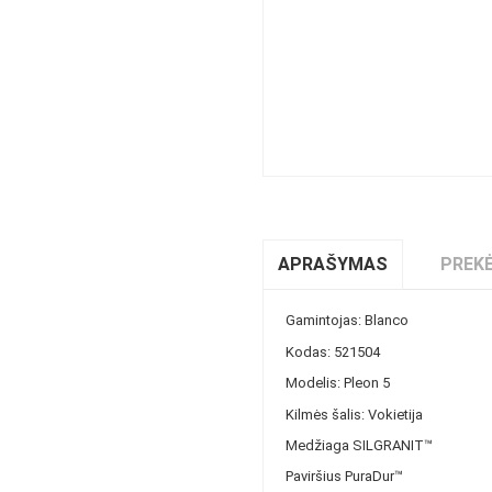
APRAŠYMAS
PREKĖ
Gamintojas: Blanco
Kodas: 521504
Modelis: Pleon 5
Kilmės šalis: Vokietija
Medžiaga
SILGRANIT™
Paviršius
PuraDur™