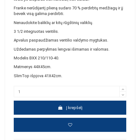
Franke nerūdijantį plieną sudaro 70 % perdirbtų medžiagų ir jį
beveik visą galima perdirbti.
Nenaudokite baliklių ar kitų rūgštinių valiklių.
3 1/2 integruotas ventilis.
Apvalus paspaudžiamas ventilio valdymo mygtukas.
Uždedamas perpylimas lengvai išimamas ir valomas.
Modelis BXX 210/110-40.
Matmenys 44X45cm.
SlimTop išpjova 41X42cm.
Į krepšelį