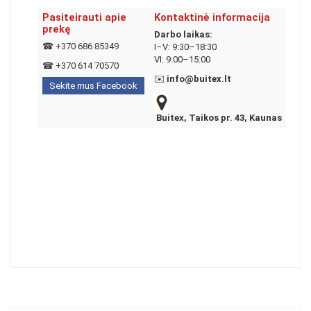
Pasiteirauti apie
Kontaktinė informacija
prekę
Darbo laikas:
☎
+370 686 85349
I–V: 9:30–18:30
VI: 9:00–15:00
☎
+370 614 70570
✉️
info@buitex.lt
Sekite mus Facebook
Buitex, Taikos pr. 43, Kaunas