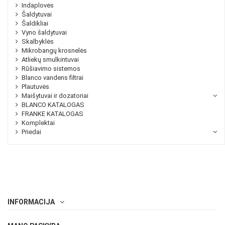
Indaplovės
Šaldytuvai
Šaldikliai
Vyno šaldytuvai
Skalbyklės
Mikrobangų krosnelės
Atliekų smulkintuvai
Rūšiavimo sistemos
Blanco vandens filtrai
Plautuvės
Maišytuvai ir dozatoriai
BLANCO KATALOGAS
FRANKE KATALOGAS
Komplektai
Priedai
INFORMACIJA