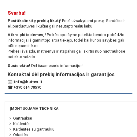
Svarbu!
Pasitikslinkitę prekių likutį
! Prieš užsakydami prekę. Sandėlio ir
el. parduotuvės likučiai gali nesutapti realiu laiku.
Atkreipkite dėmesį!
Prekės aprašyme pateikta bendro pobūdžio
informacija iš gamintojo arba tiekėjo, todėl kai kurios savybės gali
būti nepaminėtos.
Prekės išvaizda, matmenys ir atspalvis gali skirtis nuo nuotraukose
pateikto vaizdo.
Susisiekite!
Dėl išsamesnės informacijos!
Kontaktai dėl prekių informacijos ir garantijos
✉️
info@buitex.lt
☎
+370 614 70570
ĮMONTUOJAMA TECHNIKA
Gartraukiai
Kaitlentės
Kaitlentės su gartraukiu
Orkaitės