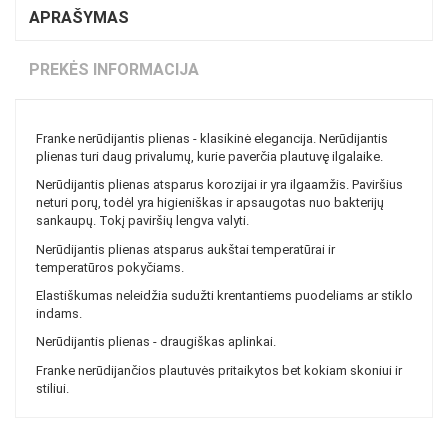
APRAŠYMAS
PREKĖS INFORMACIJA
Franke nerūdijantis plienas - klasikinė elegancija. Nerūdijantis
plienas turi daug privalumų, kurie paverčia plautuvę ilgalaike.
Nerūdijantis plienas atsparus korozijai ir yra ilgaamžis. Paviršius
neturi porų, todėl yra higieniškas ir apsaugotas nuo bakterijų
sankaupų. Tokį paviršių lengva valyti.
Nerūdijantis plienas atsparus aukštai temperatūrai ir
temperatūros pokyčiams.
Elastiškumas neleidžia sudužti krentantiems puodeliams ar stiklo
indams.
Nerūdijantis plienas - draugiškas aplinkai.
Franke nerūdijančios plautuvės pritaikytos bet kokiam skoniui ir
stiliui.