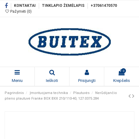
KONTAKTAI
TINKLAPIO ŽEMĖLAPIS
+37061470570
Pažymėti (
0
)
0
Meniu
Ieškoti
Prisijungti
Krepšelis
Pagrindinis
Įmontuojama technika
Plautuvės
Nerūdijančio
plieno plautuvė Franke BOX BXX 210/110-40, 127.0375.284