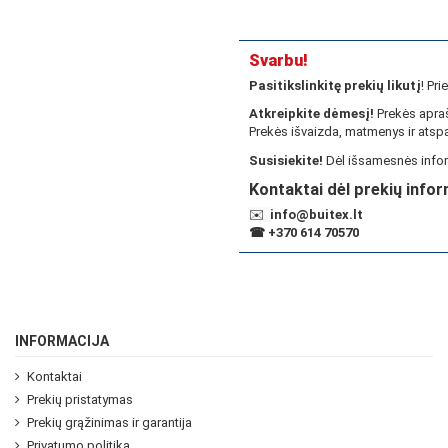
Svarbu!
Pasitikslinkitę prekių likutį
! Pr
Atkreipkite dėmesį!
Prekės apraš
Prekės išvaizda, matmenys ir atspa
Susisiekite!
Dėl išsamesnės infor
Kontaktai dėl prekių infor
✉️
info@buitex.lt
☎
+370 614 70570
INFORMACIJA
Kontaktai
Prekių pristatymas
Prekių grąžinimas ir garantija
Privatumo politika