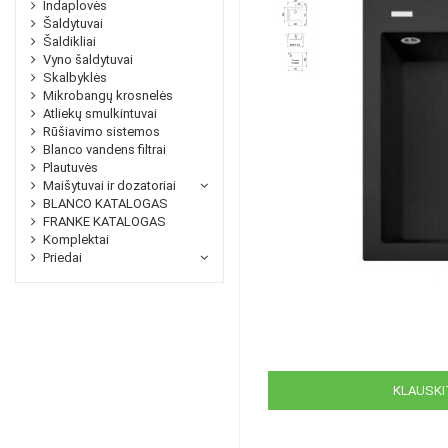
Indaplovės
Šaldytuvai
Šaldikliai
Vyno šaldytuvai
Skalbyklės
Mikrobangų krosnelės
Atliekų smulkintuvai
Rūšiavimo sistemos
Blanco vandens filtrai
Plautuvės
Maišytuvai ir dozatoriai
BLANCO KATALOGAS
FRANKE KATALOGAS
Komplektai
Priedai
KLAUSKIT