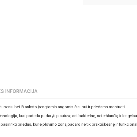
S INFORMACIJA
dubeniu bei iš anksto įrengtomis angomis čiaupui ir priedams montuoti.
nologija, kuri padeda padaryti plautuvę antibakterinę, neteršiančią ir lengvia
 pasirinkti priedus, kurie plovimo zoną padaro ne tik praktiškesnę ir funkcion