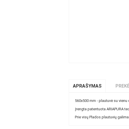
APRAŠYMAS
PREKĖ
560x500 mm - plautuvė su vienu 
Įrengta patentuota ARIAPURA tech
Prie visų Plados plautuvių galima