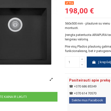
Yra
198,00 €
560x500 mm - plautuvė su vienu 
montuoti.
Įrengta patentuota ARIAPURA tech
lengviau valomą.
Prie visų Plados plautuvių galima
funkcionalesnę, bet ir patogesn
Į krepšel
Pasiteirauti apie prekę
☎
+370 686 85349
☎
+370 614 70570
E KAINA IR LIKUTI
Sekite mus Facebook