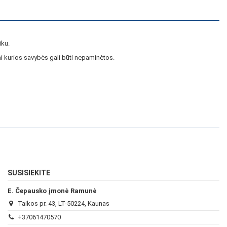
iku.
i kurios savybės gali būti nepaminėtos.
SUSISIEKITE
E. Čepausko įmonė Ramunė
Taikos pr. 43, LT-50224, Kaunas
+37061470570