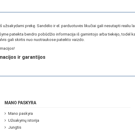
ieš užsakydami prekę. Sandėlio ir el. parduotuvės likučiai gali nesutapti realiu la
yme pateikta bendro pobūdžio informacija iš gamintojo arba tiekėjo, todėl ka
lvis gali skirtis nuo nuotraukose pateikto vaizdo.
macijos!
macijos ir garantijos
MANO PASKYRA
Mano paskyra
Užsakymų istorija
Jungtis