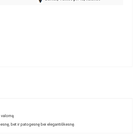
u valomą.
alesnę, bet ir patogesnę bei elegantiškesnę.