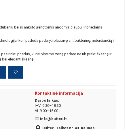
dubeniu bei iš anksto įrengtomis angomis čiaupui ir priedams
nologija, kuri padeda padaryti plautuvę antibakterinę, neteršiančią ir
 pasirinkti priedus, kurie plovimo zoną padaro ne tik praktiškesnę ir
ę bei elegantiškesnę.
į
Kontaktinė informacija
Darbo laikas:
I–V: 9:30–18:30
VI: 9:00–15:00
✉️
info@buitex.lt
Buitex, Taikos pr. 43, Kaunas