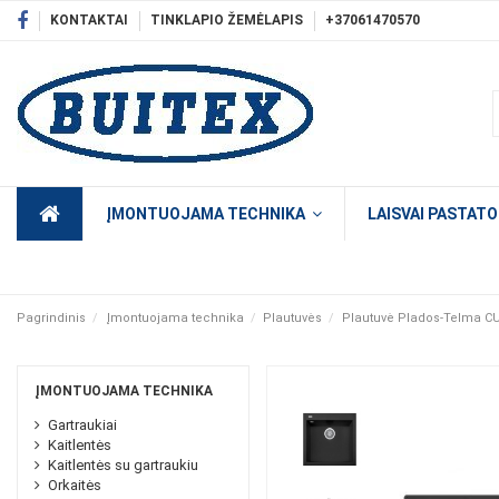
KONTAKTAI
TINKLAPIO ŽEMĖLAPIS
+37061470570
ĮMONTUOJAMA TECHNIKA
LAISVAI PASTAT
Pagrindinis
Įmontuojama technika
Plautuvės
Plautuvė Plados-Telma C
ĮMONTUOJAMA TECHNIKA
Gartraukiai
Kaitlentės
Kaitlentės su gartraukiu
Orkaitės