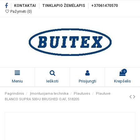
KONTAKTAI
TINKLAPIO ŽEMĖLAPIS
+37061470570
Pažymėti (
0
)
0
Meniu
Ieškoti
Prisijungti
Krepšelis
Pagrindinis
Įmontuojama technika
Plautuvės
Plautuvė
BLANCO SUPRA 500-U BRUSHED O.AF, 518205