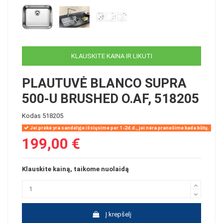
KLAUSKITE KAINA IR LIKUTI
PLAUTUVĖ BLANCO SUPRA
500-U BRUSHED O.AF, 518205
Kodas
518205
Jei prekė yra sandėlyje išsiųsime per 1-2d.d., jei nėra pranešime kada būtų.
199,00 €
Klauskite kainą, taikome nuolaidą
Į krepšelį