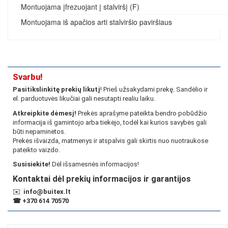
Montuojama įfrezuojant į stalviršį (F)
Montuojama iš apačios arti stalviršio paviršiaus
Svarbu!
Pasitikslinkitę prekių likutį
! Prieš užsakydami prekę. Sandėlio ir
el. parduotuvės likučiai gali nesutapti realiu laiku.
Atkreipkite dėmesį!
Prekės aprašyme pateikta bendro pobūdžio
informacija iš gamintojo arba tiekėjo, todėl kai kurios savybės gali
būti nepaminėtos.
Prekės išvaizda, matmenys ir atspalvis gali skirtis nuo nuotraukose
pateikto vaizdo.
Susisiekite!
Dėl išsamesnės informacijos!
Kontaktai dėl prekių informacijos ir garantijos
✉️
info@buitex.lt
☎
+370 614 70570