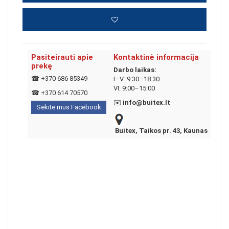
Pasiteirauti apie
Kontaktinė informacija
prekę
Darbo laikas:
☎
+370 686 85349
I–V: 9:30–18:30
VI: 9:00–15:00
☎
+370 614 70570
✉️
info@buitex.lt
Sekite mus Facebook
Buitex, Taikos pr. 43, Kaunas