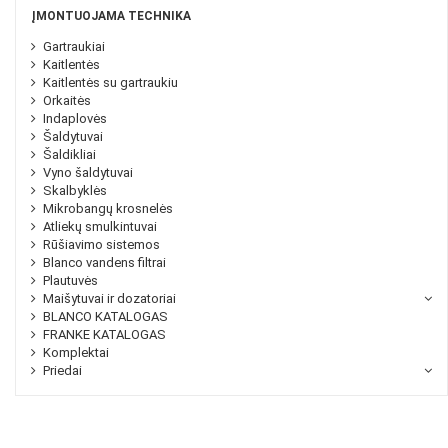
ĮMONTUOJAMA TECHNIKA
Gartraukiai
Kaitlentės
Kaitlentės su gartraukiu
Orkaitės
Indaplovės
Šaldytuvai
Šaldikliai
Vyno šaldytuvai
Skalbyklės
Mikrobangų krosnelės
Atliekų smulkintuvai
Rūšiavimo sistemos
Blanco vandens filtrai
Plautuvės
Maišytuvai ir dozatoriai
BLANCO KATALOGAS
FRANKE KATALOGAS
Komplektai
Priedai