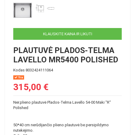
KLAUSKITE KAINA IR LIKUTI
PLAUTUVĖ PLADOS-TELMA
LAVELLO MR5400 POLISHED
Kodas
8032424111064
Yra
315,00 €
Ner.plieno plautuvė Plados-Telma Lavello 54-00 Maki "R"
Polished
50*40 cm nerūdijančio plieno plautuvė be persipildymo
nutekėjimo.