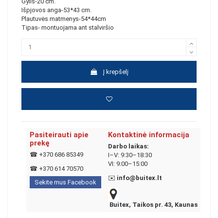
Gylis-20 cm.
Išpjovos anga-53*43 cm.
Plautuvės matmenys-54*44cm
Tipas- montuojama ant stalviršio
Į krepšelį
Pasiteirauti apie
Kontaktinė informacija
prekę
Darbo laikas:
☎
+370 686 85349
I–V: 9:30–18:30
VI: 9:00–15:00
☎
+370 614 70570
✉️
info@buitex.lt
Sekite mus Facebook
Buitex, Taikos pr. 43, Kaunas