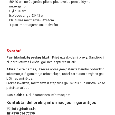
50*40 cm nerūdijančio plieno plautuvė be persipildymo
nutekėjimo.
Gylis-20 cm.
Išpjovos anga-53*43 cm.
Plautuvės matmenys-54*44cm
Tipas- montuojama ant stalviršio
Svarbu!
Pasitikslinkitę prekių likutį
! Prieš užsakydami prekę. Sandėlio ir
el. parduotuvės likučiai gali nesutapti realiu laiku.
Atkreipkite dėmesį!
Prekės aprašyme pateikta bendro pobūdžio
informacija iš gamintojo arba tiekėjo, todėl kai kurios savybės gali
būti nepaminėtos.
Prekės išvaizda, matmenys ir atspalvis gali skirtis nuo nuotraukose
pateikto vaizdo.
Susisiekite!
Dėl išsamesnės informacijos!
Kontaktai dėl prekių informacijos ir garantijos
✉️
info@buitex.lt
☎
+370 614 70570