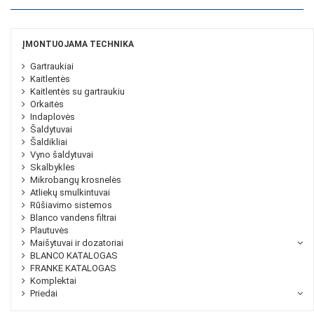
ĮMONTUOJAMA TECHNIKA
Gartraukiai
Kaitlentės
Kaitlentės su gartraukiu
Orkaitės
Indaplovės
Šaldytuvai
Šaldikliai
Vyno šaldytuvai
Skalbyklės
Mikrobangų krosnelės
Atliekų smulkintuvai
Rūšiavimo sistemos
Blanco vandens filtrai
Plautuvės
Maišytuvai ir dozatoriai
BLANCO KATALOGAS
FRANKE KATALOGAS
Komplektai
Priedai