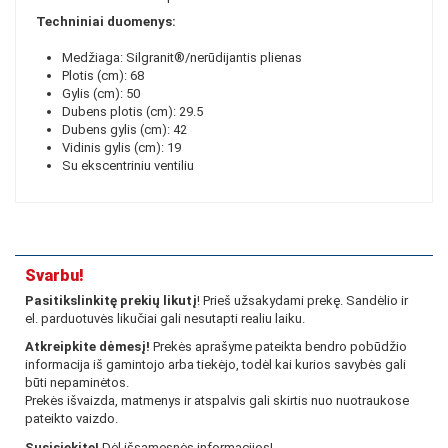
Techniniai duomenys:
Medžiaga: Silgranit®/nerūdijantis plienas
Plotis (cm): 68
Gylis (cm): 50
Dubens plotis (cm): 29.5
Dubens gylis (cm): 42
Vidinis gylis (cm): 19
Su ekscentriniu ventiliu
Svarbu!
Pasitikslinkitę prekių likutį
! Prieš užsakydami prekę. Sandėlio ir
el. parduotuvės likučiai gali nesutapti realiu laiku.
Atkreipkite dėmesį!
Prekės aprašyme pateikta bendro pobūdžio
informacija iš gamintojo arba tiekėjo, todėl kai kurios savybės gali
būti nepaminėtos.
Prekės išvaizda, matmenys ir atspalvis gali skirtis nuo nuotraukose
pateikto vaizdo.
Susisiekite!
Dėl išsamesnės informacijos!