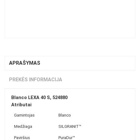
APRAŠYMAS
PREKĖS INFORMACIJA
Blanco LEXA 40 S, 524880
Atributai
Gamintojas
Blanco
Medžiaga
SILGRANIT™
Paviršius
PuraDur™