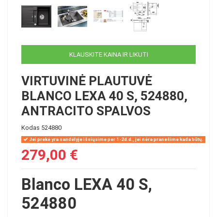
KLAUSKITE KAINA IR LIKUTI
VIRTUVINĖ PLAUTUVĖ
BLANCO LEXA 40 S, 524880,
ANTRACITO SPALVOS
Kodas
524880
Jei prekė yra sandėlyje išsiųsime per 1-2d.d., jei nėra pranešime kada būtų.
279,00 €
Blanco LEXA 40 S,
524880