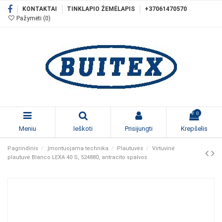
KONTAKTAI
TINKLAPIO ŽEMĖLAPIS
+37061470570
Pažymėti (
0
)
0
Meniu
Ieškoti
Prisijungti
Krepšelis
Pagrindinis
Įmontuojama technika
Plautuvės
Virtuvinė
plautuvė Blanco LEXA 40 S, 524880, antracito spalvos