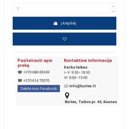
Į krepšelį
Pasiteirauti apie
Kontaktinė informacija
prekę
Darbo laikas:
☎
+370 686 85349
I–V: 9:30–18:30
VI: 9:00–15:00
☎
+370 614 70570
✉️
info@buitex.lt
Sekite mus Facebook
Buitex, Taikos pr. 43, Kaunas