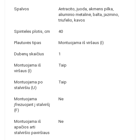
Spalvos
Antracito, juoda, akmens pilka,
aliuminio metalinė, balta, jazmino,
triufelio, kavos
Spintelės plotis, cm
40
Plautuvės tipas
Montuojama iš viršaus (I)
Dubenų skaičius
1
Montuojama iš
Taip
viršaus (I)
Montuojama po
Taip
stalviršiu (U)
Montuojama
Ne
įfrezuojant į stalviršį
(F)
Montuojama iš
Ne
apačios arti
stalviršio paviršiaus