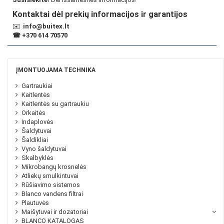
Kontaktai dėl prekių informacijos ir garantijos
✉️
info@buitex.lt
☎
+370 614 70570
ĮMONTUOJAMA TECHNIKA
Gartraukiai
Kaitlentės
Kaitlentės su gartraukiu
Orkaitės
Indaplovės
Šaldytuvai
Šaldikliai
Vyno šaldytuvai
Skalbyklės
Mikrobangų krosnelės
Atliekų smulkintuvai
Rūšiavimo sistemos
Blanco vandens filtrai
Plautuvės
Maišytuvai ir dozatoriai
BLANCO KATALOGAS