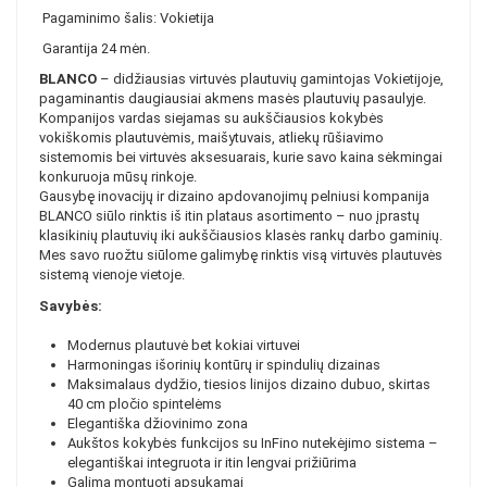
Pagaminimo šalis: Vokietija
Garantija 24 mėn.
BLANCO
– didžiausias virtuvės plautuvių gamintojas Vokietijoje,
pagaminantis daugiausiai akmens masės plautuvių pasaulyje.
Kompanijos vardas siejamas su aukščiausios kokybės
vokiškomis plautuvėmis, maišytuvais, atliekų rūšiavimo
sistemomis bei virtuvės aksesuarais, kurie savo kaina sėkmingai
konkuruoja mūsų rinkoje.
Gausybę inovacijų ir dizaino apdovanojimų pelniusi kompanija
BLANCO siūlo rinktis iš itin plataus asortimento – nuo įprastų
klasikinių plautuvių iki aukščiausios klasės rankų darbo gaminių.
Mes savo ruožtu siūlome galimybę rinktis visą virtuvės plautuvės
sistemą vienoje vietoje.
Savybės:
Modernus plautuvė bet kokiai virtuvei
Harmoningas išorinių kontūrų ir spindulių dizainas
Maksimalaus dydžio, tiesios linijos dizaino dubuo, skirtas
40 cm pločio spintelėms
Elegantiška džiovinimo zona
Aukštos kokybės funkcijos su InFino nutekėjimo sistema –
elegantiškai integruota ir itin lengvai prižiūrima
Galima montuoti apsukamai