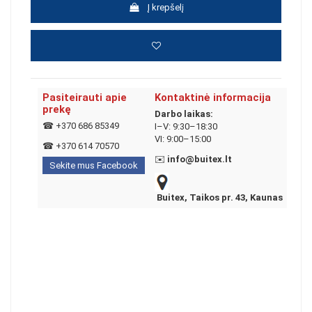
Į krepšelį
Pasiteirauti apie
Kontaktinė informacija
prekę
Darbo laikas:
☎
+370 686 85349
I–V: 9:30–18:30
VI: 9:00–15:00
☎
+370 614 70570
✉️
info@buitex.lt
Sekite mus Facebook
Buitex, Taikos pr. 43, Kaunas