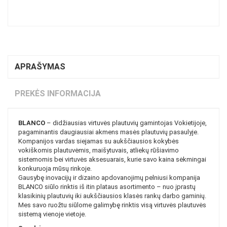
APRAŠYMAS
PREKĖS INFORMACIJA
BLANCO
– didžiausias virtuvės plautuvių gamintojas Vokietijoje,
pagaminantis daugiausiai akmens masės plautuvių pasaulyje.
Kompanijos vardas siejamas su aukščiausios kokybės
vokiškomis plautuvėmis, maišytuvais, atliekų rūšiavimo
sistemomis bei virtuvės aksesuarais, kurie savo kaina sėkmingai
konkuruoja mūsų rinkoje.
Gausybę inovacijų ir dizaino apdovanojimų pelniusi kompanija
BLANCO siūlo rinktis iš itin plataus asortimento – nuo įprastų
klasikinių plautuvių iki aukščiausios klasės rankų darbo gaminių.
Mes savo ruožtu siūlome galimybę rinktis visą virtuvės plautuvės
sistemą vienoje vietoje.