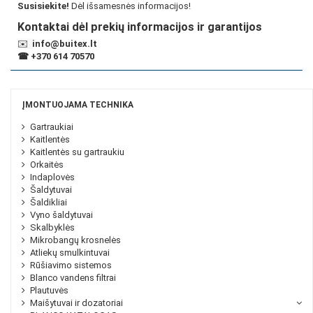
Susisiekite!
Dėl išsamesnės informacijos!
Kontaktai dėl prekių informacijos ir garantijos
✉️
info@buitex.lt
☎
+370 614 70570
ĮMONTUOJAMA TECHNIKA
Gartraukiai
Kaitlentės
Kaitlentės su gartraukiu
Orkaitės
Indaplovės
Šaldytuvai
Šaldikliai
Vyno šaldytuvai
Skalbyklės
Mikrobangų krosnelės
Atliekų smulkintuvai
Rūšiavimo sistemos
Blanco vandens filtrai
Plautuvės
Maišytuvai ir dozatoriai