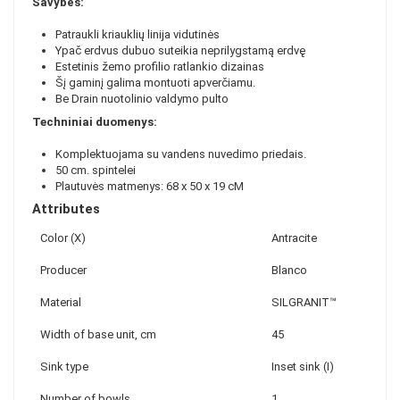
Savybės:
Patraukli kriauklių linija vidutinės
Ypač erdvus dubuo suteikia neprilygstamą erdvę
Estetinis žemo profilio ratlankio dizainas
Šį gaminį galima montuoti apverčiamu.
Be Drain nuotolinio valdymo pulto
Techniniai duomenys:
Komplektuojama su vandens nuvedimo priedais.
50 cm. spintelei
Plautuvės matmenys: 68 x 50 x 19 cM
Attributes
Color (X)
Antracite
Producer
Blanco
Material
SILGRANIT™
Width of base unit, cm
45
Sink type
Inset sink (I)
Number of bowls
1