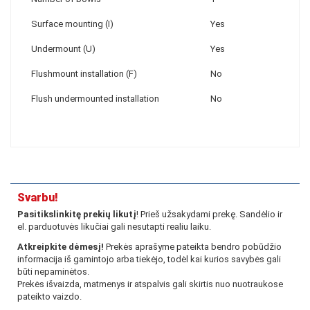
Surface mounting (I)
Yes
Undermount (U)
Yes
Flushmount installation (F)
No
Flush undermounted installation
No
Svarbu!
Pasitikslinkitę prekių likutį
! Prieš užsakydami prekę. Sandėlio ir
el. parduotuvės likučiai gali nesutapti realiu laiku.
Atkreipkite dėmesį!
Prekės aprašyme pateikta bendro pobūdžio
informacija iš gamintojo arba tiekėjo, todėl kai kurios savybės gali
būti nepaminėtos.
Prekės išvaizda, matmenys ir atspalvis gali skirtis nuo nuotraukose
pateikto vaizdo.