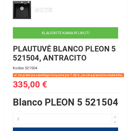
KLAUSKITE KAINA IR LIKUTI
PLAUTUVĖ BLANCO PLEON 5
521504, ANTRACITO
Kodas
521504
Jei prekė yra sandėlyje išsiųsime per 1-2d.d., jei nėra pranešime kada būtų.
335,00 €
Blanco PLEON 5 521504