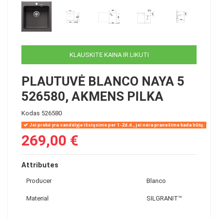
KLAUSKITE KAINA IR LIKUTI
PLAUTUVĖ BLANCO NAYA 5
526580, AKMENS PILKA
Kodas
526580
Jei prekė yra sandėlyje išsiųsime per 1-2d.d., jei nėra pranešime kada būtų.
269,00 €
Attributes
Producer
Blanco
Material
SILGRANIT™