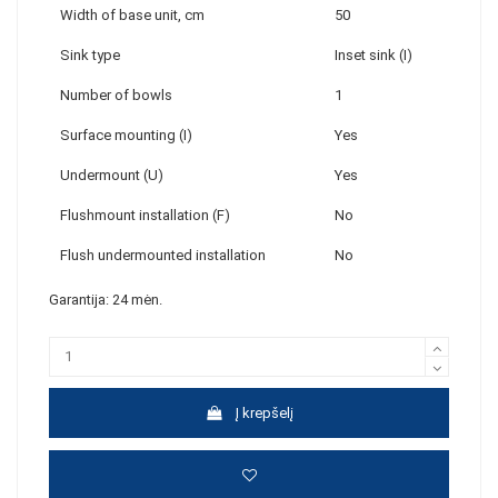
Width of base unit, cm
50
Sink type
Inset sink (I)
Number of bowls
1
Surface mounting (I)
Yes
Undermount (U)
Yes
Flushmount installation (F)
No
Flush undermounted installation
No
Garantija: 24 mėn.
Į krepšelį