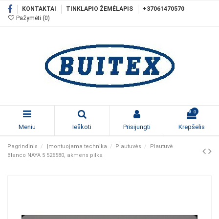
KONTAKTAI
TINKLAPIO ŽEMĖLAPIS
+37061470570
Pažymėti (
0
)
0
Meniu
Ieškoti
Prisijungti
Krepšelis
Pagrindinis
Įmontuojama technika
Plautuvės
Plautuvė
Blanco NAYA 5 526580, akmens pilka