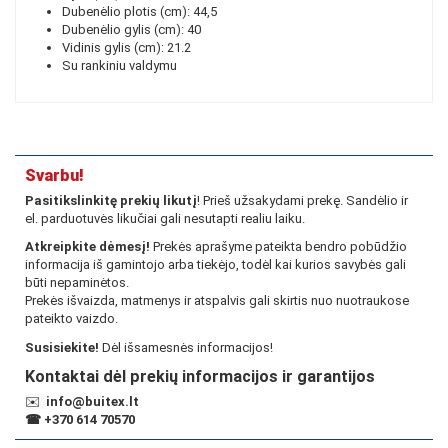
Dubenėlio plotis (cm): 44,5
Dubenėlio gylis (cm): 40
Vidinis gylis (cm): 21.2
Su rankiniu valdymu
Svarbu!
Pasitikslinkitę prekių likutį
! Prieš užsakydami prekę. Sandėlio ir
el. parduotuvės likučiai gali nesutapti realiu laiku.
Atkreipkite dėmesį!
Prekės aprašyme pateikta bendro pobūdžio
informacija iš gamintojo arba tiekėjo, todėl kai kurios savybės gali
būti nepaminėtos.
Prekės išvaizda, matmenys ir atspalvis gali skirtis nuo nuotraukose
pateikto vaizdo.
Susisiekite!
Dėl išsamesnės informacijos!
Kontaktai dėl prekių informacijos ir garantijos
✉️
info@buitex.lt
☎
+370 614 70570