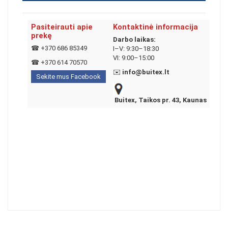
Pasiteirauti apie
Kontaktinė informacija
prekę
Darbo laikas:
☎
+370 686 85349
I–V: 9:30–18:30
VI: 9:00–15:00
☎
+370 614 70570
✉️
info@buitex.lt
Sekite mus Facebook
Buitex, Taikos pr. 43, Kaunas