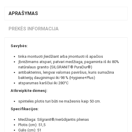
APRAŠYMAS
PREKĖS INFORMACIJA
Savybės:
tinka montuoti įleidžiant arba įmontuoti iš apačios
Įbrėžimams atspari, patvari medžiaga, pagaminta iš iki 80%
natūralaus granito (SILGRANIT® PuraDur®)
antibakterinis, lengvai valomas paviršius, kuris sumažina
bakterijų dauginimąsi iki 98 % (Hygiene+Plus)
atsparumas karščiui iki 280°C
Atkreipkite dėmesį:
spintelės plotis turi būti ne mažesnis kaip 50 cm.
Specifikacijos:
Medžiaga: Silgranit®/nerūdijantis plienas
Plotis (cm): 51,5
Gylis (cm): 51