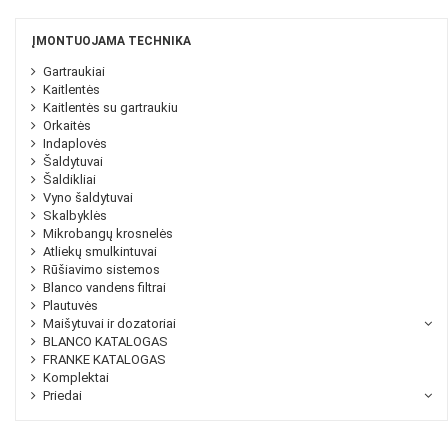
ĮMONTUOJAMA TECHNIKA
Gartraukiai
Kaitlentės
Kaitlentės su gartraukiu
Orkaitės
Indaplovės
Šaldytuvai
Šaldikliai
Vyno šaldytuvai
Skalbyklės
Mikrobangų krosnelės
Atliekų smulkintuvai
Rūšiavimo sistemos
Blanco vandens filtrai
Plautuvės
Maišytuvai ir dozatoriai
BLANCO KATALOGAS
FRANKE KATALOGAS
Komplektai
Priedai