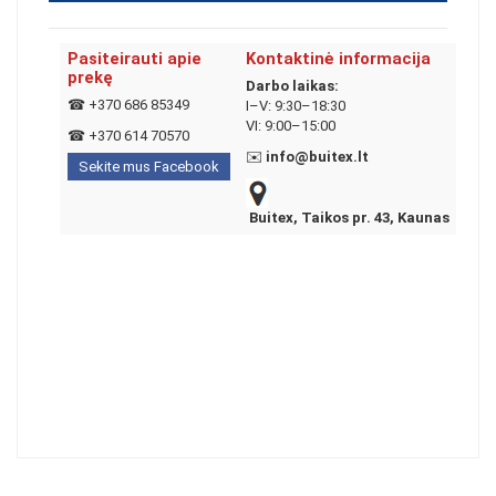
Pasiteirauti apie
Kontaktinė informacija
prekę
Darbo laikas:
☎
+370 686 85349
I–V: 9:30–18:30
VI: 9:00–15:00
☎
+370 614 70570
✉️
info@buitex.lt
Sekite mus Facebook
Buitex, Taikos pr. 43, Kaunas