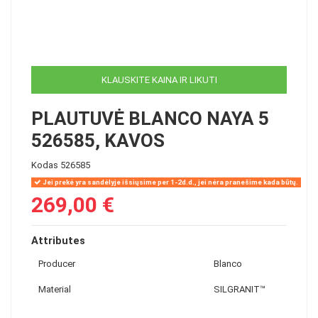
KLAUSKITE KAINA IR LIKUTI
PLAUTUVĖ BLANCO NAYA 5
526585, KAVOS
Kodas
526585
Jei prekė yra sandėlyje išsiųsime per 1-2d.d., jei nėra pranešime kada būtų.
269,00 €
Attributes
Producer
Blanco
Material
SILGRANIT™