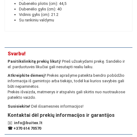
Dubenėlio plotis (cm): 44,5
Dubenėlio gylis (cm): 40
Vidinis gylis (cm): 21.2
Su rankiniu valdymu
Svarbu!
Pasitikslinkitę prekių likutį
! Prieš užsakydami prekę. Sandėlio ir
el. parduotuvės likučiai gali nesutapti realiu laiku.
Atkreipkite dėmesį!
Prekės aprašyme pateikta bendro pobūdžio
informacija iš gamintojo arba tiekėjo, todėl kai kurios savybės gali
būti nepaminėtos.
Prekės išvaizda, matmenys ir atspalvis gali skirtis nuo nuotraukose
pateikto vaizdo.
Susisiekite!
Dėl išsamesnės informacijos!
Kontaktai dėl prekių informacijos ir garantijos
✉️
info@buitex.lt
☎
+370 614 70570