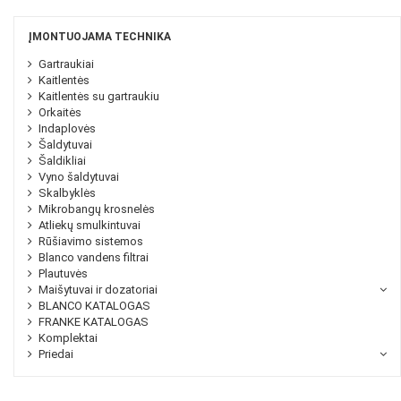
ĮMONTUOJAMA TECHNIKA
Gartraukiai
Kaitlentės
Kaitlentės su gartraukiu
Orkaitės
Indaplovės
Šaldytuvai
Šaldikliai
Vyno šaldytuvai
Skalbyklės
Mikrobangų krosnelės
Atliekų smulkintuvai
Rūšiavimo sistemos
Blanco vandens filtrai
Plautuvės
Maišytuvai ir dozatoriai
BLANCO KATALOGAS
FRANKE KATALOGAS
Komplektai
Priedai