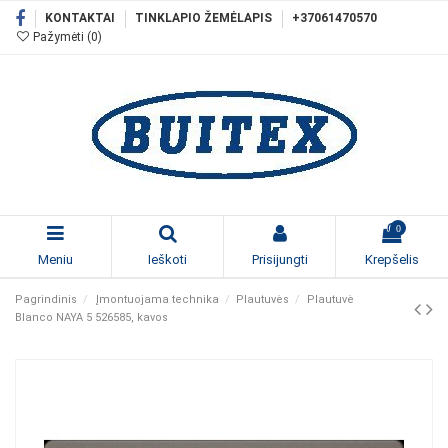
KONTAKTAI
TINKLAPIO ŽEMĖLAPIS
+37061470570
Pažymėti (
0
)
0
Meniu
Ieškoti
Prisijungti
Krepšelis
Pagrindinis
Įmontuojama technika
Plautuvės
Plautuvė
Blanco NAYA 5 526585, kavos