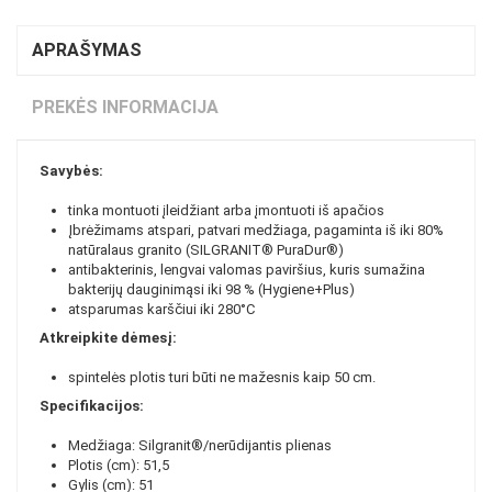
APRAŠYMAS
PREKĖS INFORMACIJA
Savybės:
tinka montuoti įleidžiant arba įmontuoti iš apačios
Įbrėžimams atspari, patvari medžiaga, pagaminta iš iki 80%
natūralaus granito (SILGRANIT® PuraDur®)
antibakterinis, lengvai valomas paviršius, kuris sumažina
bakterijų dauginimąsi iki 98 % (Hygiene+Plus)
atsparumas karščiui iki 280°C
Atkreipkite dėmesį:
spintelės plotis turi būti ne mažesnis kaip 50 cm.
Specifikacijos:
Medžiaga: Silgranit®/nerūdijantis plienas
Plotis (cm): 51,5
Gylis (cm): 51