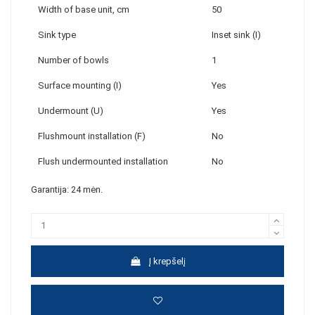
Width of base unit, cm
50
Sink type
Inset sink (I)
Number of bowls
1
Surface mounting (I)
Yes
Undermount (U)
Yes
Flushmount installation (F)
No
Flush undermounted installation
No
Garantija: 24 mėn.
Į krepšelį