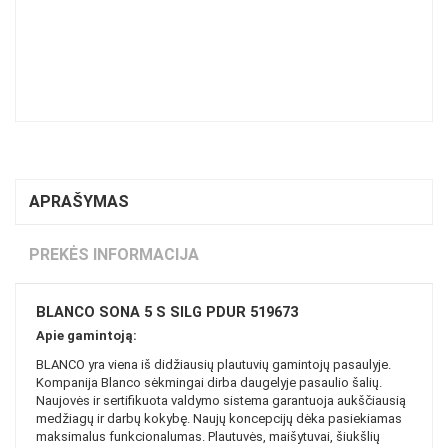
APRAŠYMAS
PREKĖS INFORMACIJA
BLANCO SONA 5 S SILG PDUR 519673
Apie gamintoją:
BLANCO yra viena iš didžiausių plautuvių gamintojų pasaulyje.
Kompanija Blanco sėkmingai dirba daugelyje pasaulio šalių.
Naujovės ir sertifikuota valdymo sistema garantuoja aukščiausią
medžiagų ir darbų kokybę. Naujų koncepcijų dėka pasiekiamas
maksimalus funkcionalumas. Plautuvės, maišytuvai, šiukšlių