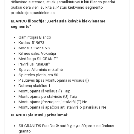
rūšiavimo sistemos, atliekų smulkintuvai ir kiti Blanco priedai
puikiai dera vieni su kitais. Platus kiekvieno segmento
produkcijos pasirinkimas.
BLANCO filosofija: „Geriausia kokybė kiekviename
segmente“
Gamintojas
Blanco
Kodas: 519673
Modelis: Sona 5 S
Kilmės šalis: Vokietija
Medžiaga
SILGRANIT™
Paviršius
PuraDur™
Spalva
Aliuminio metalinė
Spintelės plotis, cm
50
Plautuvės tipas
Montuojama iš viršaus (I)
Dubenų skaičius
1
Montuojama iš viršaus (I)
Taip
Montuojama po stalviršiu (U)
Taip
Montuojama įfrezuojant į stalviršį (F)
Ne
Montuojama iš apačios arti stalviršio paviršiaus
Ne
BLANCO plautuvių privalumai:
SILGRANIT® PuraDur® sudėtyje yra 80 proc. natūralaus
granito