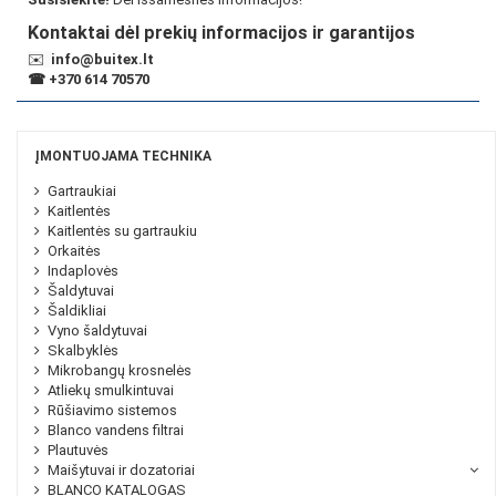
Kontaktai dėl prekių informacijos ir garantijos
✉️
info@buitex.lt
☎
+370 614 70570
ĮMONTUOJAMA TECHNIKA
Gartraukiai
Kaitlentės
Kaitlentės su gartraukiu
Orkaitės
Indaplovės
Šaldytuvai
Šaldikliai
Vyno šaldytuvai
Skalbyklės
Mikrobangų krosnelės
Atliekų smulkintuvai
Rūšiavimo sistemos
Blanco vandens filtrai
Plautuvės
Maišytuvai ir dozatoriai
BLANCO KATALOGAS