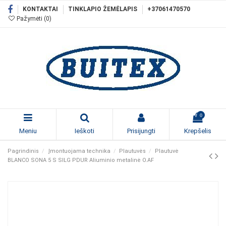
KONTAKTAI
TINKLAPIO ŽEMĖLAPIS
+37061470570
Pažymėti (
0
)
0
Meniu
Ieškoti
Prisijungti
Krepšelis
Pagrindinis
Įmontuojama technika
Plautuvės
Plautuvė
BLANCO SONA 5 S SILG PDUR Aliuminio metalinė O.AF