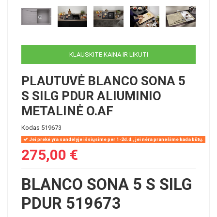
KLAUSKITE KAINA IR LIKUTI
PLAUTUVĖ BLANCO SONA 5
S SILG PDUR ALIUMINIO
METALINĖ O.AF
Kodas
519673
Jei prekė yra sandėlyje išsiųsime per 1-2d.d., jei nėra pranešime kada būtų.
275,00 €
BLANCO SONA 5 S SILG
PDUR 519673