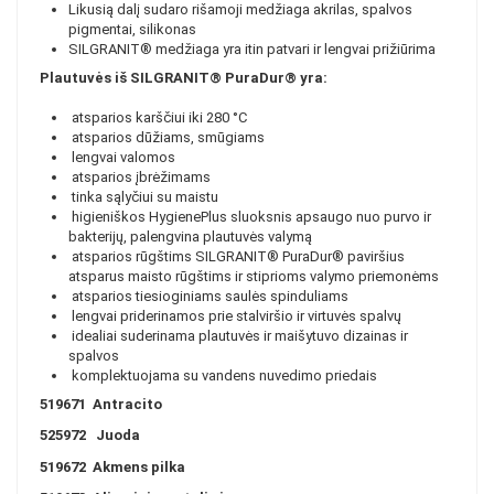
Likusią dalį sudaro rišamoji medžiaga akrilas, spalvos
pigmentai, silikonas
SILGRANIT® medžiaga yra itin patvari ir lengvai prižiūrima
Plautuvės iš SILGRANIT® PuraDur® yra:
atsparios karščiui iki 280 °C
atsparios dūžiams, smūgiams
lengvai valomos
atsparios įbrėžimams
tinka sąlyčiui su maistu
higieniškos HygienePlus sluoksnis apsaugo nuo purvo ir
bakterijų, palengvina plautuvės valymą
atsparios rūgštims SILGRANIT® PuraDur® paviršius
atsparus maisto rūgštims ir stiprioms valymo priemonėms
atsparios tiesioginiams saulės spinduliams
lengvai priderinamos prie stalviršio ir virtuvės spalvų
idealiai suderinama plautuvės ir maišytuvo dizainas ir
spalvos
komplektuojama su vandens nuvedimo priedais
519671
Antracito
525972 Juoda
519672
Akmens pilka