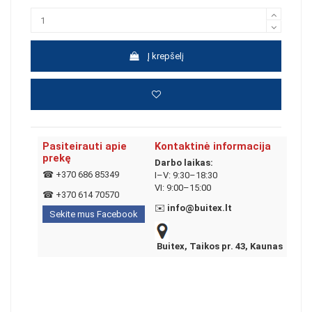
Į krepšelį
Pasiteirauti apie
Kontaktinė informacija
prekę
Darbo laikas:
☎
+370 686 85349
I–V: 9:30–18:30
VI: 9:00–15:00
☎
+370 614 70570
✉️
info@buitex.lt
Sekite mus Facebook
Buitex, Taikos pr. 43, Kaunas