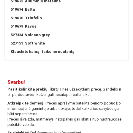
519673
Aliuminio metalinė
519674
Balta
519678
Triufelio
519679
Kavos
527334
Volcano grey
527151
Soft white
Klauskite kainą, taikome nuolaidą
Svarbu!
Pasitikslinkitę prekių likutį
! Prieš užsakydami prekę. Sandėlio ir
el. parduotuvės likučiai gali nesutapti realiu laiku.
Atkreipkite dėmesį!
Prekės aprašyme pateikta bendro pobūdžio
informacija iš gamintojo arba tiekėjo, todėl kai kurios savybės gali
būti nepaminėtos.
Prekės išvaizda, matmenys ir atspalvis gali skirtis nuo nuotraukose
pateikto vaizdo.
Susisiekite!
Dėl išsamesnės informacijos!