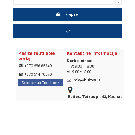
Į krepšelį
Pasiteirauti apie
Kontaktinė informacija
prekę
Darbo laikas:
☎
+370 686 85349
I–V: 9:30–18:30
VI: 9:00–15:00
☎
+370 614 70570
✉️
info@buitex.lt
Sekite mus Facebook
Buitex, Taikos pr. 43, Kaunas