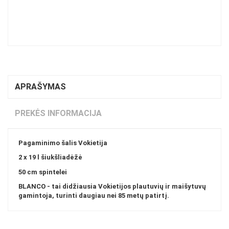
APRAŠYMAS
PREKĖS INFORMACIJA
Pagaminimo šalis Vokietija
2 x 19 l šiukšliadėžė
50 cm spintelei
BLANCO - tai didžiausia Vokietijos plautuvių ir maišytuvų
gamintoja, turinti daugiau nei 85 metų patirtį.