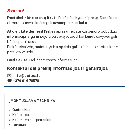
Svarbu!
Pasitikslinkitę prekių likutį
! Prieš užsakydami prekę. Sandėlio ir
el. parduotuvės likučiai gali nesutapti realiu laiku.
Atkreipkite dėmesį!
Prekės aprašyme pateikta bendro pobūdžio
informacija iš gamintojo arba tiekėjo, todėl kai kurios savybės gali
būti nepaminėtos.
Prekės išvaizda, matmenys ir atspalvis gali skirtis nuo nuotraukose
pateikto vaizdo.
Susisiekite!
Dėl išsamesnės informacijos!
Kontaktai dėl prekių informacijos ir garantijos
✉️
info@buitex.lt
☎
+370 614 70570
ĮMONTUOJAMA TECHNIKA
Gartraukiai
Kaitlentės
Kaitlentės su gartraukiu
Orkaitės