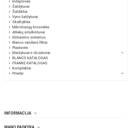
Indaplovės
Šaldytuvai
Šaldikliai
Vyno šaldytuvai
Skalbyklės
Mikrobangų krosnelės
Atliekų smulkintuvai
Rūšiavimo sistemos
Blanco vandens filtrai
Plautuvės
Maišytuvai ir dozatoriai
BLANCO KATALOGAS
FRANKE KATALOGAS
Komplektai
Priedai
INFORMACIJA
MANO PASKYRA