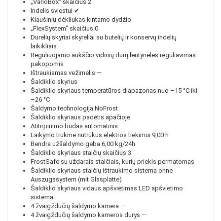
„VarioBox“ skaičius
2
Indelis sviestui
✔
Kiaušinių dėkliukas
kintamo dydžio
„FlexSystem“ skaičius
0
Durelių skyriai
skyreliai su butelių ir konservų indelių
laikikliais
Reguliuojamo aukščio vidinių durų lentynėlės
reguliavimas
pakopomis
Ištraukiamas vežimėlis
—
Šaldiklio skyrius
Šaldiklio skyriaus temperatūros diapazonas
nuo –15 °C iki
–26 °C
Šaldymo technologija
NoFrost
Šaldiklio skyriaus padėtis
apačioje
Atitirpinimo būdas
automatinis
Laikymo trukmė nutrūkus elektros tiekimui
9,00 h
Bendra užšaldymo geba
6,00 kg/24h
Šaldiklio skyriaus stalčių skaičius
3
FrostSafe
su uždarais stalčiais, kurių priekis permatomas
Šaldiklio skyriaus stalčių ištraukimo sistema
ohne
Auszugssystem (mit Glasplatte)
Šaldiklio skyriaus vidaus apšvietimas
LED apšvietimo
sistema
4 žvaigždučių šaldymo kamera
—
4 žvaigždučių šaldymo kameros durys
—