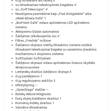
iš jų ištraukiami ant ratukų
0
su ištraukiamais teleskopiniais bėgeliais
✔
su „SoftTelescopic“
✔
Naudojama pasirinktinai kaip „Fruit-&Vegetable“ arba
„Meat-&Diary-Safe“
1
„BioFresh-Safe“ vidaus apšvietimas
LED apšvietimo
sistema
Atitirpinimo būdas
automatinis
Šaldymas cirkuliuojančiu oru
✔
Filtras „FreshAir“
vožtuve
Šaldytuvo skyriaus stalčių ištraukimo sistema
visiškai
ištraukiami teleskopiniai bėgeliai su savaiminio įtraukimo
mechanizmu ir slopinimo sistema
SoftSystem
SoftSystem
Šaldytuvo skyriaus vidaus apšvietimas
šviesos skydelis
abiejose pusėse
Lentynėlių skaičius šaldytuvo skyriuje
4
iš jų padalijamos
1
iš jų reguliuojamo aukščio
3
InfinitySpring
—
„OpenStage“ stalčiai
—
Butelių dėtuvė
integruota
Durų skyrių buteliams skaičius
1
Konservų indelių skaičius
1
VarioBox
ištraukiamas