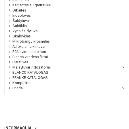
Kaitlentės su gartraukiu
Orkaitės
Indaplovės
Šaldytuvai
Šaldikliai
Vyno šaldytuvai
Skalbyklės
Mikrobangų krosnelės
Atliekų smulkintuvai
Rūšiavimo sistemos
Blanco vandens filtrai
Plautuvės
Maišytuvai ir dozatoriai
BLANCO KATALOGAS
FRANKE KATALOGAS
Komplektai
Priedai
INFORMACIJA