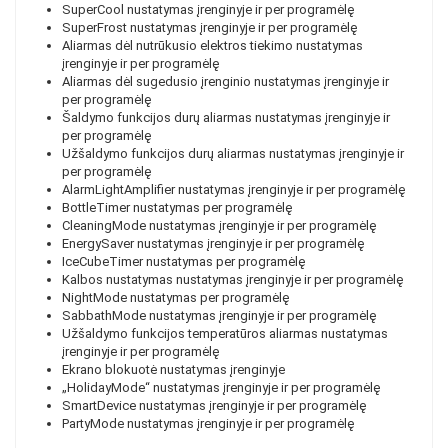
SuperCool
nustatymas įrenginyje ir per programėlę
SuperFrost
nustatymas įrenginyje ir per programėlę
Aliarmas dėl nutrūkusio elektros tiekimo
nustatymas
įrenginyje ir per programėlę
Aliarmas dėl sugedusio įrenginio
nustatymas įrenginyje ir
per programėlę
Šaldymo funkcijos durų aliarmas
nustatymas įrenginyje ir
per programėlę
Užšaldymo funkcijos durų aliarmas
nustatymas įrenginyje ir
per programėlę
AlarmLightAmplifier
nustatymas įrenginyje ir per programėlę
BottleTimer
nustatymas per programėlę
CleaningMode
nustatymas įrenginyje ir per programėlę
EnergySaver
nustatymas įrenginyje ir per programėlę
IceCubeTimer
nustatymas per programėlę
Kalbos nustatymas
nustatymas įrenginyje ir per programėlę
NightMode
nustatymas per programėlę
SabbathMode
nustatymas įrenginyje ir per programėlę
Užšaldymo funkcijos temperatūros aliarmas
nustatymas
įrenginyje ir per programėlę
Ekrano blokuotė
nustatymas įrenginyje
„HolidayMode“
nustatymas įrenginyje ir per programėlę
SmartDevice
nustatymas įrenginyje ir per programėlę
PartyMode
nustatymas įrenginyje ir per programėlę