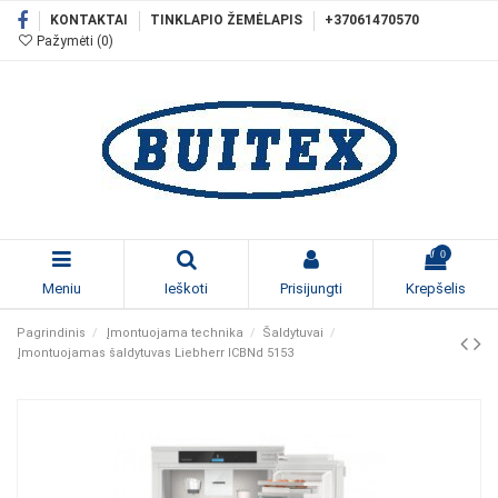
KONTAKTAI
TINKLAPIO ŽEMĖLAPIS
+37061470570
Pažymėti (
0
)
0
Meniu
Ieškoti
Prisijungti
Krepšelis
Pagrindinis
Įmontuojama technika
Šaldytuvai
Įmontuojamas šaldytuvas Liebherr ICBNd 5153