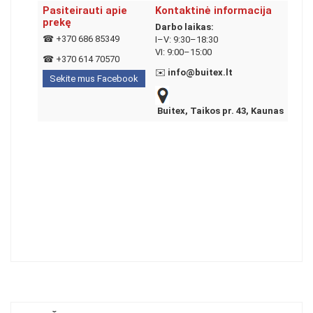
Pasiteirauti apie
Kontaktinė informacija
prekę
Darbo laikas:
☎
+370 686 85349
I–V: 9:30–18:30
VI: 9:00–15:00
☎
+370 614 70570
✉️
info@buitex.lt
Sekite mus Facebook
Buitex, Taikos pr. 43, Kaunas