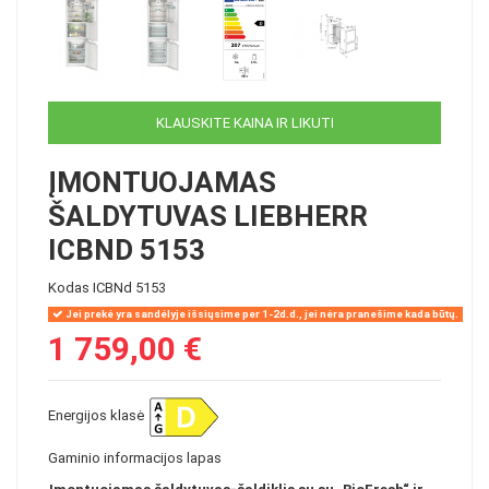
KLAUSKITE KAINA IR LIKUTI
ĮMONTUOJAMAS
ŠALDYTUVAS LIEBHERR
ICBND 5153
Kodas
ICBNd 5153
Jei prekė yra sandėlyje išsiųsime per 1-2d.d., jei nėra pranešime kada būtų.
1 759,00 €
Energijos klasė
Gaminio informacijos lapas