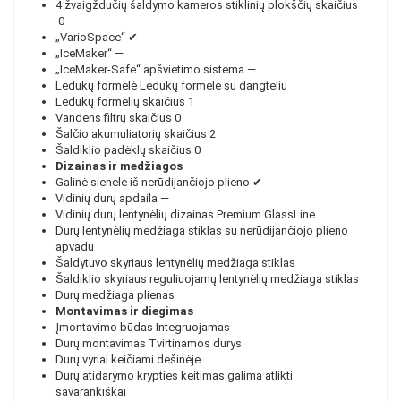
4 žvaigždučių šaldymo kameros stiklinių plokščių skaičius
0
„VarioSpace“
✔
„IceMaker“
—
„IceMaker-Safe“ apšvietimo sistema
—
Ledukų formelė
Ledukų formelė su dangteliu
Ledukų formelių skaičius
1
Vandens filtrų skaičius
0
Šalčio akumuliatorių skaičius
2
Šaldiklio padėklų skaičius
0
Dizainas ir medžiagos
Galinė sienelė iš nerūdijančiojo plieno
✔
Vidinių durų apdaila
—
Vidinių durų lentynėlių dizainas
Premium GlassLine
Durų lentynėlių medžiaga
stiklas su nerūdijančiojo plieno
apvadu
Šaldytuvo skyriaus lentynėlių medžiaga
stiklas
Šaldiklio skyriaus reguliuojamų lentynėlių medžiaga
stiklas
Durų medžiaga
plienas
Montavimas ir diegimas
Įmontavimo būdas
Integruojamas
Durų montavimas
Tvirtinamos durys
Durų vyriai
keičiami dešinėje
Durų atidarymo krypties keitimas
galima atlikti
savarankiškai