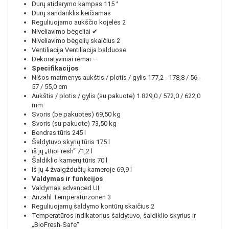
Durų atidarymo kampas
115 °
Durų sandariklis
keičiamas
Reguliuojamo aukščio kojelės
2
Niveliavimo bėgeliai
✔
Niveliavimo bėgelių skaičius
2
Ventiliacija
Ventiliacija balduose
Dekoratyviniai rėmai
—
Specifikacijos
Nišos matmenys aukštis / plotis / gylis
177,2 - 178,8 / 56 -
57 / 55,0 cm
Aukštis / plotis / gylis (su pakuote)
1.829,0 / 572,0 / 622,0
mm
Svoris (be pakuotės)
69,50 kg
Svoris (su pakuote)
73,50 kg
Bendras tūris
245 l
Šaldytuvo skyrių tūris
175 l
iš jų „BioFresh“
71,2 l
Šaldiklio kamerų tūris
70 l
Iš jų 4 žvaigždučių kameroje
69,9 l
Valdymas ir funkcijos
Valdymas
advanced UI
Anzahl Temperaturzonen
3
Reguliuojamų šaldymo kontūrų skaičius
2
Temperatūros indikatorius
šaldytuvo, šaldiklio skyrius ir
„BioFresh-Safe“