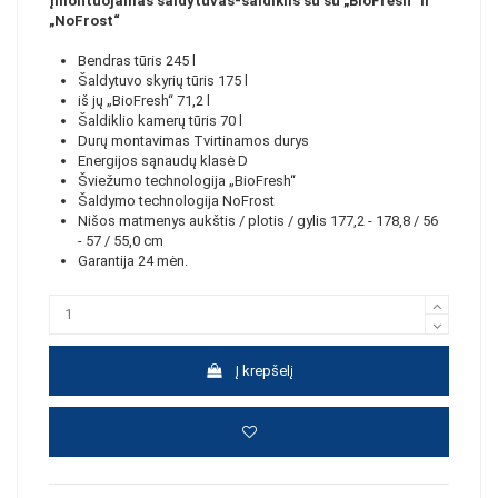
Įmontuojamas šaldytuvas-šaldiklis su su „BioFresh“ ir
„NoFrost“
Bendras tūris
245 l
Šaldytuvo skyrių tūris
175 l
iš jų „BioFresh“
71,2 l
Šaldiklio kamerų tūris
70 l
Durų montavimas Tvirtinamos durys
Energijos sąnaudų klasė D
Šviežumo technologija „BioFresh“
Šaldymo technologija NoFrost
Nišos matmenys aukštis / plotis / gylis 177,2 - 178,8 / 56
- 57 / 55,0 cm
Garantija 24 mėn.
Į krepšelį