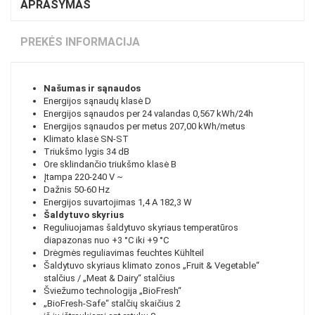
APRAŠYMAS
PREKĖS INFORMACIJA
Našumas ir sąnaudos
Energijos sąnaudų klasė
D
Energijos sąnaudos per 24 valandas
0,567 kWh/24h
Energijos sąnaudos per metus
207,00 kWh/metus
Klimato klasė
SN-ST
Triukšmo lygis
34 dB
Ore sklindančio triukšmo klasė
B
Įtampa
220-240 V ~
Dažnis
50-60 Hz
Energijos suvartojimas
1,4 A 182,3 W
Šaldytuvo skyrius
Reguliuojamas šaldytuvo skyriaus temperatūros
diapazonas
nuo +3 °C iki +9 °C
Drėgmės reguliavimas
feuchtes Kühlteil
Šaldytuvo skyriaus klimato zonos
„Fruit & Vegetable“
stalčius / „Meat & Dairy“ stalčius
Šviežumo technologija
„BioFresh“
„BioFresh-Safe“ stalčių skaičius
2