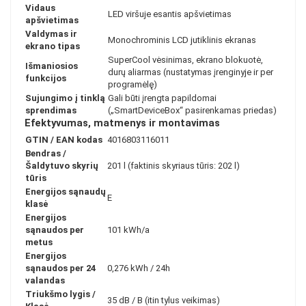
Vidaus
LED viršuje esantis apšvietimas
apšvietimas
Valdymas ir
Monochrominis LCD jutiklinis ekranas
ekrano tipas
SuperCool vėsinimas, ekrano blokuotė,
Išmaniosios
durų aliarmas (nustatymas įrenginyje ir per
funkcijos
programėlę)
Sujungimo į tinklą
Gali būti įrengta papildomai
sprendimas
(„SmartDeviceBox“ pasirenkamas priedas)
Efektyvumas, matmenys ir montavimas
GTIN / EAN kodas
4016803116011
Bendras /
Šaldytuvo skyrių
201 l (faktinis skyriaus tūris: 202 l)
tūris
Energijos sąnaudų
E
klasė
Energijos
sąnaudos per
101 kWh/a
metus
Energijos
sąnaudos per 24
0,276 kWh / 24h
valandas
Triukšmo lygis /
35 dB / B (itin tylus veikimas)