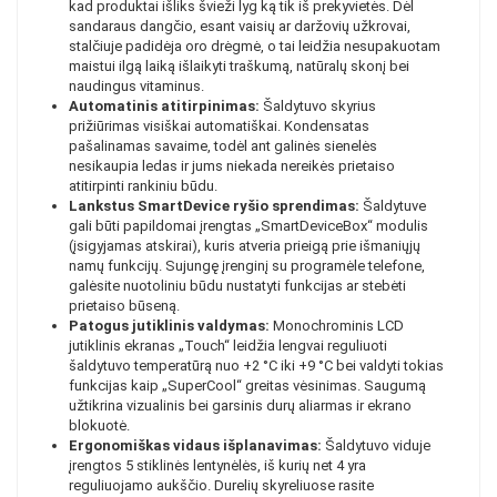
kad produktai išliks švieži lyg ką tik iš prekyvietės. Dėl
sandaraus dangčio, esant vaisių ar daržovių užkrovai,
stalčiuje padidėja oro drėgmė, o tai leidžia nesupakuotam
maistui ilgą laiką išlaikyti traškumą, natūralų skonį bei
naudingus vitaminus.
Automatinis atitirpinimas:
Šaldytuvo skyrius
prižiūrimas visiškai automatiškai. Kondensatas
pašalinamas savaime, todėl ant galinės sienelės
nesikaupia ledas ir jums niekada nereikės prietaiso
atitirpinti rankiniu būdu.
Lankstus SmartDevice ryšio sprendimas:
Šaldytuve
gali būti papildomai įrengtas „SmartDeviceBox“ modulis
(įsigyjamas atskirai), kuris atveria prieigą prie išmaniųjų
namų funkcijų. Sujungę įrenginį su programėle telefone,
galėsite nuotoliniu būdu nustatyti funkcijas ar stebėti
prietaiso būseną.
Patogus jutiklinis valdymas:
Monochrominis LCD
jutiklinis ekranas „Touch“ leidžia lengvai reguliuoti
šaldytuvo temperatūrą nuo +2 °C iki +9 °C bei valdyti tokias
funkcijas kaip „SuperCool“ greitas vėsinimas. Saugumą
užtikrina vizualinis bei garsinis durų aliarmas ir ekrano
blokuotė.
Ergonomiškas vidaus išplanavimas:
Šaldytuvo viduje
įrengtos 5 stiklinės lentynėlės, iš kurių net 4 yra
reguliuojamo aukščio. Durelių skyreliuose rasite