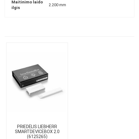
Maitinimo laido
2.200 mm
ilgis
PRIEDĖLIS LIEBHERR
SMARTDEVICEBOX 2.0
(6125265)