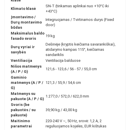
Klasė
SN-T (tinkamas aplinkai nuo +10°C iki
Klimato klasė
+43°C)
Įmontavimo /
Integruojamas / Tvirtinamos durys (Fixed
Durų montavimo
door)
būdas
Maksimalus baldo
19 kg
fasado svoris
Dešinėje (kryptis keičiama savarankiškai),
Durų vyriai ir
atidarymo kampas 115°, keičiamas
savybės
sandariklis
Ventiliacija
Ventiliacija balduose
Nišos matmenys
121,6 - 123,6 / 56 - 57 / 55,0 cm
(A / P / G)
Gaminio
matmenys (A / P /
121,3 / 55,9 / 54,6 cm
G)
Matmenys su
1.277,0 / 572,0 / 622,0 mm
pakuote (A / P / G)
Svoris (be
pakuotės / su
39,90 kg / 43,00 kg
pakuote)
Maitinimo
220-240 V ~, 50 Hz, srovė: 1,2 A, 2
parametrai
reguliuojamos kojelės, EUR kištukas