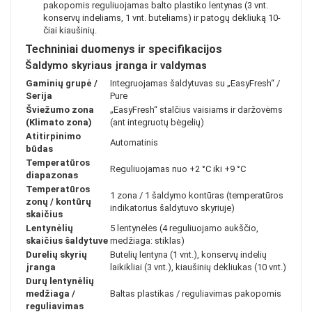
pakopomis reguliuojamas balto plastiko lentynas (3 vnt.
konservų indeliams, 1 vnt. buteliams) ir patogų dėkliuką 10-
čiai kiaušinių.
Techniniai duomenys ir specifikacijos
Šaldymo skyriaus įranga ir valdymas
Gaminių grupė /
Integruojamas šaldytuvas su „EasyFresh“ /
Serija
Pure
Šviežumo zona
„EasyFresh“ stalčius vaisiams ir daržovėms
(Klimato zona)
(ant integruotų bėgelių)
Atitirpinimo
Automatinis
būdas
Temperatūros
Reguliuojamas nuo +2 °C iki +9 °C
diapazonas
Temperatūros
1 zona / 1 šaldymo kontūras (temperatūros
zonų / kontūrų
indikatorius šaldytuvo skyriuje)
skaičius
Lentynėlių
5 lentynėlės (4 reguliuojamo aukščio,
skaičius šaldytuve
medžiaga: stiklas)
Durelių skyrių
Butelių lentyna (1 vnt.), konservų indelių
įranga
laikikliai (3 vnt.), kiaušinių dėkliukas (10 vnt.)
Durų lentynėlių
medžiaga /
Baltas plastikas / reguliavimas pakopomis
reguliavimas