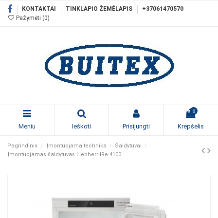
KONTAKTAI
TINKLAPIO ŽEMĖLAPIS
+37061470570
Pažymėti (
0
)
0
Meniu
Ieškoti
Prisijungti
Krepšelis
Pagrindinis
Įmontuojama technika
Šaldytuvai
Įmontuojamas šaldytuvas Liebherr IRe 4100