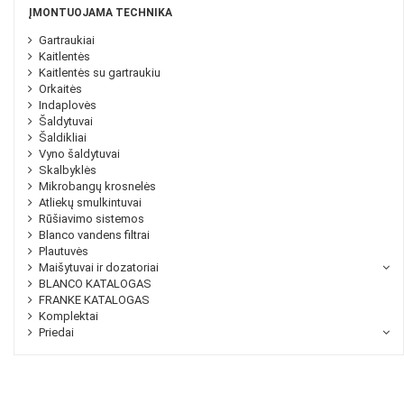
ĮMONTUOJAMA TECHNIKA
Gartraukiai
Kaitlentės
Kaitlentės su gartraukiu
Orkaitės
Indaplovės
Šaldytuvai
Šaldikliai
Vyno šaldytuvai
Skalbyklės
Mikrobangų krosnelės
Atliekų smulkintuvai
Rūšiavimo sistemos
Blanco vandens filtrai
Plautuvės
Maišytuvai ir dozatoriai
BLANCO KATALOGAS
FRANKE KATALOGAS
Komplektai
Priedai