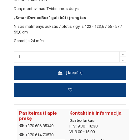
Durų montavimas Tvirtinamos durys
„SmartDeviceBox“ gali būti įrengtas
Nišos matmenys aukštis / plotis / gylis 122 - 123,6 / 56 - 57 /
55,0 cm
Garantija 24 mėn.
Į krepšelį
Pasiteirauti apie
Kontaktinė informacija
prekę
Darbo laikas:
☎
+370 686 85349
I–V: 9:30–18:30
VI: 9:00–15:00
☎
+370 614 70570