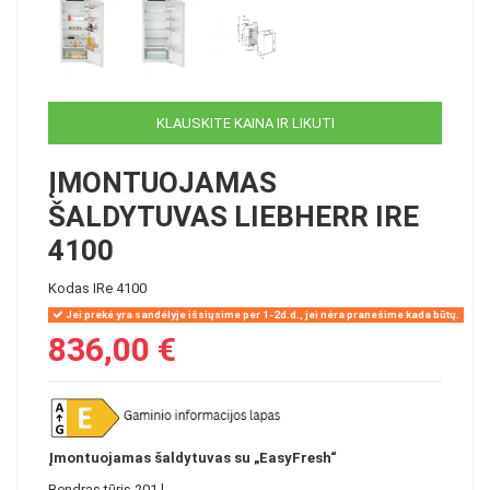
KLAUSKITE KAINA IR LIKUTI
ĮMONTUOJAMAS
ŠALDYTUVAS LIEBHERR IRE
4100
Kodas
IRe 4100
Jei prekė yra sandėlyje išsiųsime per 1-2d.d., jei nėra pranešime kada būtų.
836,00 €
Įmontuojamas šaldytuvas su „EasyFresh“
Bendras tūris 201 l