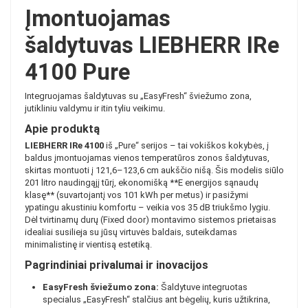
Įmontuojamas
šaldytuvas LIEBHERR IRe
4100 Pure
Integruojamas šaldytuvas su „EasyFresh“ šviežumo zona,
jutikliniu valdymu ir itin tyliu veikimu.
Apie produktą
LIEBHERR IRe 4100
iš „Pure“ serijos – tai vokiškos kokybės, į
baldus įmontuojamas vienos temperatūros zonos šaldytuvas,
skirtas montuoti į 121,6–123,6 cm aukščio nišą. Šis modelis siūlo
201 litro naudingąjį tūrį, ekonomišką **E energijos sąnaudų
klasę** (suvartojantį vos 101 kWh per metus) ir pasižymi
ypatingu akustiniu komfortu – veikia vos 35 dB triukšmo lygiu.
Dėl tvirtinamų durų (Fixed door) montavimo sistemos prietaisas
idealiai susilieja su jūsų virtuvės baldais, suteikdamas
minimalistinę ir vientisą estetiką.
Pagrindiniai privalumai ir inovacijos
EasyFresh šviežumo zona:
Šaldytuve integruotas
specialus „EasyFresh“ stalčius ant bėgelių, kuris užtikrina,