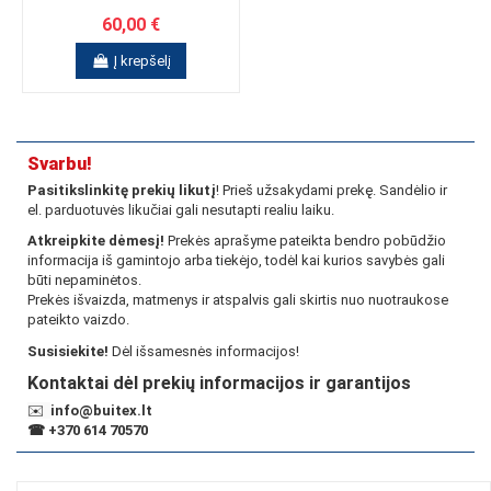
60,00 €
Į krepšelį
Svarbu!
Pasitikslinkitę prekių likutį
! Prieš užsakydami prekę. Sandėlio ir
el. parduotuvės likučiai gali nesutapti realiu laiku.
Atkreipkite dėmesį!
Prekės aprašyme pateikta bendro pobūdžio
informacija iš gamintojo arba tiekėjo, todėl kai kurios savybės gali
būti nepaminėtos.
Prekės išvaizda, matmenys ir atspalvis gali skirtis nuo nuotraukose
pateikto vaizdo.
Susisiekite!
Dėl išsamesnės informacijos!
Kontaktai dėl prekių informacijos ir garantijos
✉️
info@buitex.lt
☎
+370 614 70570