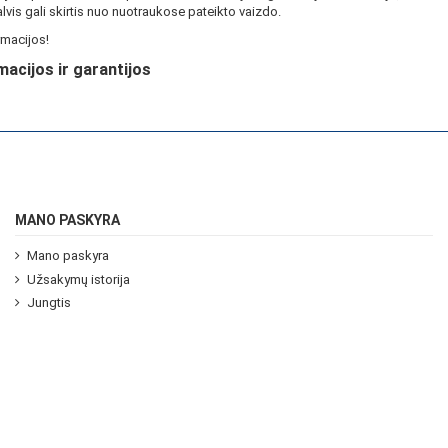
lvis gali skirtis nuo nuotraukose pateikto vaizdo.
macijos!
macijos ir garantijos
MANO PASKYRA
Mano paskyra
Užsakymų istorija
Jungtis