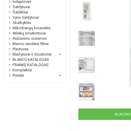
Indaplovės
Šaldytuvai
Šaldikliai
Vyno šaldytuvai
Skalbyklės
Mikrobangų krosnelės
Atliekų smulkintuvai
Rūšiavimo sistemos
Blanco vandens filtrai
Plautuvės
Maišytuvai ir dozatoriai
BLANCO KATALOGAS
FRANKE KATALOGAS
Komplektai
Priedai
KLAUSKIT