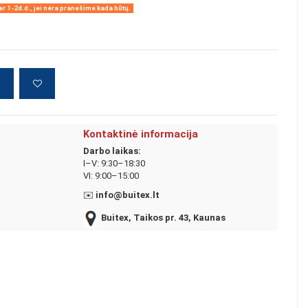
r 1-2d.d., jei nėra pranešime kada būtų.
į
Kontaktinė informacija
Darbo laikas:
I–V: 9:30–18:30
VI: 9:00–15:00
✉️
info@buitex.lt
Buitex, Taikos pr. 43, Kaunas