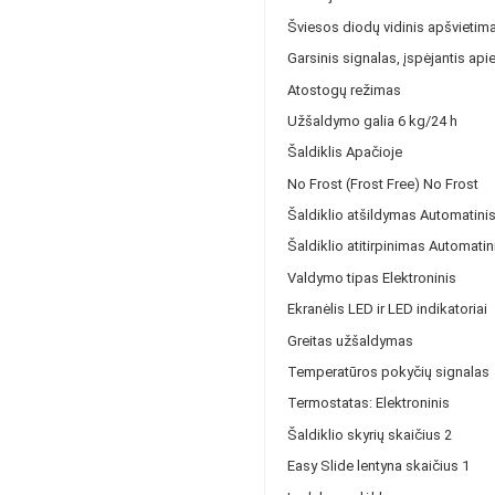
Šviesos diodų vidinis apšvietim
Garsinis signalas, įspėjantis api
Atostogų režimas
Užšaldymo galia 6 kg/24 h
Šaldiklis Apačioje
No Frost (Frost Free) No Frost
Šaldiklio atšildymas Automatini
Šaldiklio atitirpinimas Automatin
Valdymo tipas Elektroninis
Ekranėlis LED ir LED indikatoriai
Greitas užšaldymas
Temperatūros pokyčių signalas
Termostatas: Elektroninis
Šaldiklio skyrių skaičius 2
Easy Slide lentyna skaičius 1