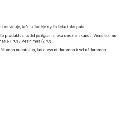
os viduje, tačiau išorėje dydis lieka toks pats.
roduktus, todėl jie ilgiau išlieka švieži ir skanūs. Vienu lietimu
mas (-1 °C) / Vėsinimas (2 °C)
s šilumos nuostolius, kai durys atidaromos ir vėl uždaromos