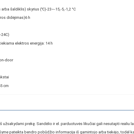
arba šaldiklis) skyrius (℃)-23~-15,-5,-1,2 °C
ros didėjimas)6 h
 -24C)
iekiama elektros energija: 14 h
-on-door
nkstai
55 cm
ieš užsakydami prekę. Sandėlio ir el. parduotuvės likučiai gali nesutapti realiu la
yme pateikta bendro pobūdžio informacija iš gamintojo arba tiekėjo, todėl ka