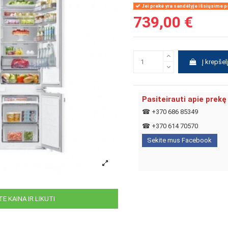
Jei prekė yra sandėlyje išsiųsime pe
739,00 €
Į krepšel
Pasiteirauti apie prekę
☎
+370 686 85349
☎
+370 614 70570
Sekite mus Facebook
E KAINA IR LIKUTI