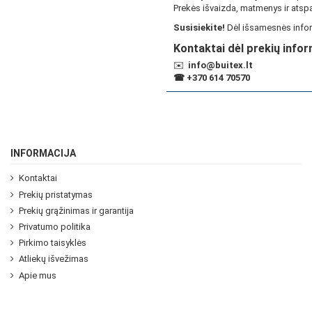
Prekės išvaizda, matmenys ir atspa
Susisiekite!
Dėl išsamesnės infor
Kontaktai dėl prekių infor
✉️
info@buitex.lt
☎
+370 614 70570
INFORMACIJA
Kontaktai
Prekių pristatymas
Prekių grąžinimas ir garantija
Privatumo politika
Pirkimo taisyklės
Atliekų išvežimas
Apie mus