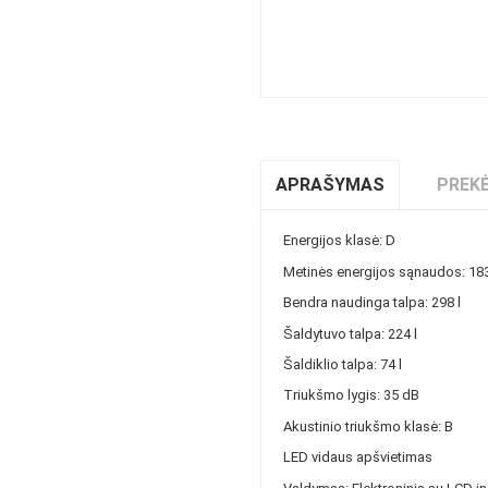
APRAŠYMAS
PREKĖ
Energijos klasė: D
Metinės energijos sąnaudos: 1
Bendra naudinga talpa: 298 l
Šaldytuvo talpa: 224 l
Šaldiklio talpa: 74 l
Triukšmo lygis: 35 dB
Akustinio triukšmo klasė: B
LED vidaus apšvietimas