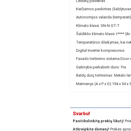
Ledukų padėklas
Keičiamos paskirties (šaldytuvas 
Autonomijos valanda (temperatū
Klimato klasė: SN-N-ST-T
Šaldiklio klimato klasė: t**** (iki
Temperatūros išlaikymas, kai net
Digital Inverter kompresorius
Fasado tvirtinimo sistema:Door
Galimybė perkabinti duris: Yra
Baldų durų tvirtinimas: Metalo la
Matmenys (A x P x G):194 x 54 x 
Svarbu!
Pasitikslinkitę prekių likutį
! Pr
Atkreipkite dėmesį!
Prekės apraš