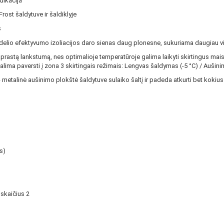
dikacija
st šaldytuve ir šaldiklyje
s
elio efektyvumo izoliacijos daro sienas daug plonesne, sukuriama daugiau viet
astą lankstumą, nes optimalioje temperatūroje galima laikyti skirtingus maisto p
galima paversti į zona 3 skirtingais režimais: Lengvas šaldymas (-5 °C) / Aušini
metalinė aušinimo plokštė šaldytuve sulaiko šaltį ir padeda atkurti bet kokiu
s)
 skaičius 2