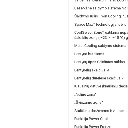
Valdymas: Elektroninis su LCD in
Bešerkšnė šaldymo sistema No Fro
Šaldymo rūšis Twin Cooling Plu
Space Max™ technologija, dėl did
CoolSelect Zone™ užtikrina nepapr
šaldiklio zoną ( –23 iki –15 °C) 
Metal Cooling šaldymo sistema - 
Lentyna buteliams
Lentynų tipas Grūdintas stiklas
Lentynėlių skaičius 4
Lentynėlių durelėse skaičius 7
Kiaušinių dėtuvė (kiaušinių dėkla
„Nulinė zona“
„Šviežumo zona“
Stalčiukų daržovėms ir vaisiams
Funkcija Power Cool
Funkcija Power Freeze