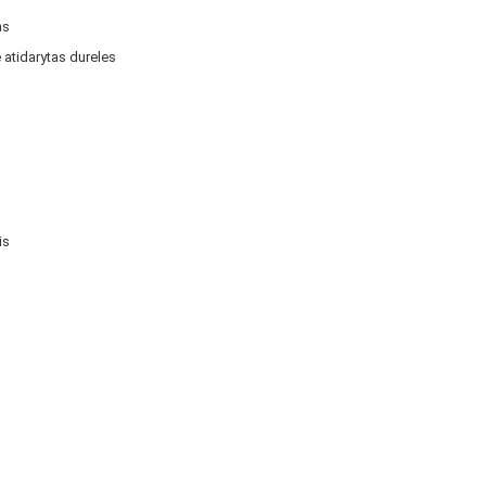
as
e atidarytas dureles
s
is