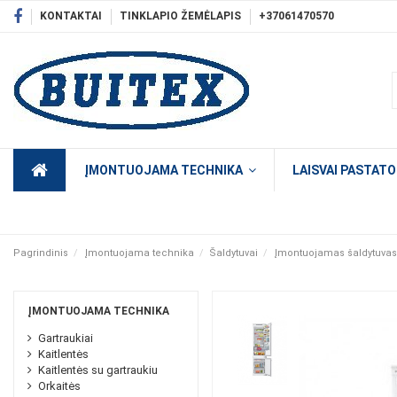
KONTAKTAI
TINKLAPIO ŽEMĖLAPIS
+37061470570
ĮMONTUOJAMA TECHNIKA
LAISVAI PASTAT
Pagrindinis
Įmontuojama technika
Šaldytuvai
Įmontuojamas šaldytuv
ĮMONTUOJAMA TECHNIKA
Gartraukiai
Kaitlentės
Kaitlentės su gartraukiu
Orkaitės