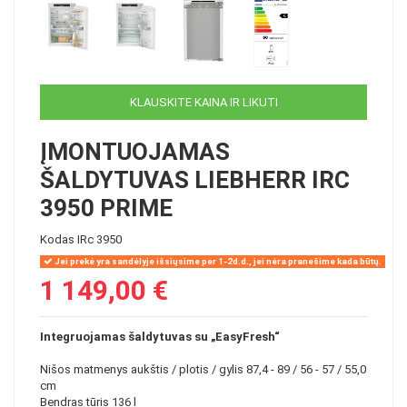
KLAUSKITE KAINA IR LIKUTI
ĮMONTUOJAMAS
ŠALDYTUVAS LIEBHERR IRC
3950 PRIME
Kodas
IRc 3950
Jei prekė yra sandėlyje išsiųsime per 1-2d.d., jei nėra pranešime kada būtų.
1 149,00 €
Integruojamas šaldytuvas su „EasyFresh“
Nišos matmenys aukštis / plotis / gylis 87,4 - 89 / 56 - 57 / 55,0
cm
Bendras tūris 136 l