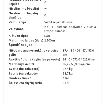
2
kojelės
Niveliavimo bėgeliai
—
Niveliavimo bėgelių
0
skaičius
Ventiliacija
Ventiliacija balduose
2,4“ TFT ekranas, spalvotas, „Touch &
Valdymas
Swipe“ ekranas
Kištuko tipas
EUR
Maitinimo laidas (ilgis)
2.200 mm
Specifikacijos
Nišos matmenys aukštis / plotis /
87,4 - 89 / 56 - 57 / 55,0
gylis
cm
Aukštis / plotis / gylis (su pakuote)
931,0 / 572,0 / 622,0 mm
Matmenys A/P/G
87,2 / 55,9 / 54,6 cm
Svoris (be pakuotės)
35,4 kg
Svoris (su pakuote)
38,7 kg
Bendras tūris
*
136 l
Šaldytuvo skyrių tūris
137 l