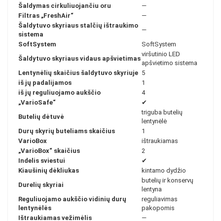
Šaldymas cirkuliuojančiu oru
—
Filtras „FreshAir“
—
Šaldytuvo skyriaus stalčių ištraukimo
—
sistema
SoftSystem
SoftSystem
viršutinio LED
Šaldytuvo skyriaus vidaus apšvietimas
apšvietimo sistema
Lentynėlių skaičius šaldytuvo skyriuje
5
iš jų padalijamos
1
iš jų reguliuojamo aukščio
4
„VarioSafe“
✔
triguba butelių
Butelių dėtuvė
lentynėlė
Durų skyrių buteliams skaičius
1
VarioBox
ištraukiamas
„VarioBox“ skaičius
2
Indelis sviestui
✔
Kiaušinių dėkliukas
kintamo dydžio
butelių ir konservų
Durelių skyriai
lentyna
Reguliuojamo aukščio vidinių durų
reguliavimas
lentynėlės
pakopomis
Ištraukiamas vežimėlis
—