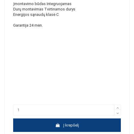
Įmontavimo būdas Integruojamas
Durų montavimas Tvirtinamos durys
Energijos sąnaudų klasė C
Garantija 24 mėn.
Į krepšelį