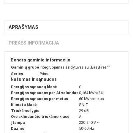
APRAŠYMAS
PREKĖS INFORMACIJA
Bendra gaminio informacija
Gaminių grupė
Integruojamas šaldytuvas su „EasyFresh“
Series
Prime
Našumas ir sąnaudos
Energijos sąnaudų klasė
C
Energijos sąnaudos per 24 valandas
0,164 kWh/24h
Energijos sąnaudos per metus
60 kWh/metus
Klimato klasė
SN-T
Triukšmo lygis
29 dB
Ore sklindančio triukšmo klasė
A
Įtampa
220-240 V ~
Dažnis
50-60 Hz