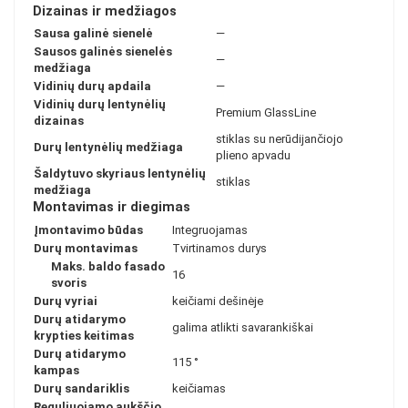
Dizainas ir medžiagos
Sausa galinė sienelė
—
Sausos galinės sienelės
—
medžiaga
Vidinių durų apdaila
—
Vidinių durų lentynėlių
Premium GlassLine
dizainas
stiklas su nerūdijančiojo
Durų lentynėlių medžiaga
plieno apvadu
Šaldytuvo skyriaus lentynėlių
stiklas
medžiaga
Montavimas ir diegimas
Įmontavimo būdas
Integruojamas
Durų montavimas
Tvirtinamos durys
Maks. baldo fasado
16
svoris
Durų vyriai
keičiami dešinėje
Durų atidarymo
galima atlikti savarankiškai
krypties keitimas
Durų atidarymo
115 °
kampas
Durų sandariklis
keičiamas
Reguliuojamo aukščio