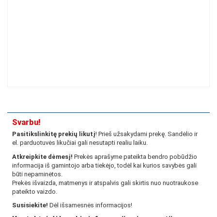
Svarbu!
Pasitikslinkitę prekių likutį
! Prieš užsakydami prekę. Sandėlio ir
el. parduotuvės likučiai gali nesutapti realiu laiku.
Atkreipkite dėmesį!
Prekės aprašyme pateikta bendro pobūdžio
informacija iš gamintojo arba tiekėjo, todėl kai kurios savybės gali
būti nepaminėtos.
Prekės išvaizda, matmenys ir atspalvis gali skirtis nuo nuotraukose
pateikto vaizdo.
Susisiekite!
Dėl išsamesnės informacijos!