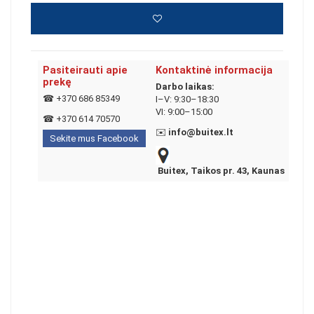
Pasiteirauti apie
Kontaktinė informacija
prekę
Darbo laikas:
☎
+370 686 85349
I–V: 9:30–18:30
VI: 9:00–15:00
☎
+370 614 70570
✉️
info@buitex.lt
Sekite mus Facebook
Buitex, Taikos pr. 43, Kaunas