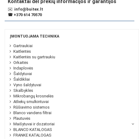
Kontaktai dėl prekių informacijos ir garantijos
✉️
info@buitex.lt
☎
+370 614 70570
ĮMONTUOJAMA TECHNIKA
Gartraukiai
Kaitlentės
Kaitlentės su gartraukiu
Orkaitės
Indaplovės
Šaldytuvai
Šaldikliai
Vyno šaldytuvai
Skalbyklės
Mikrobangų krosnelės
Atliekų smulkintuvai
Rūšiavimo sistemos
Blanco vandens filtrai
Plautuvės
Maišytuvai ir dozatoriai
BLANCO KATALOGAS
FRANKE KATALOGAS