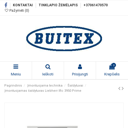
KONTAKTAI
TINKLAPIO ŽEMĖLAPIS
+37061470570
Pažymėti (
0
)
0
Meniu
Ieškoti
Prisijungti
Krepšelis
Pagrindinis
Įmontuojama technika
Šaldytuvai
Įmontuojamas šaldytuvas Liebherr IRc 3950 Prime