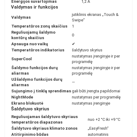
Energijos suvartojimas
1,2 A
Valdymas ir funkcijos
jutiklinis ekranas „Touch &
Valdymas
Swipe“
Temperatūros zonų skaičius
1
Reguliuojamų šaldymo
0
kontūrų skaičius
Apsauga nuo vaikų
✔
Temperatūros indikatorius
šaldytuvo skyrius
nustatymas įrenginyje ir per
SuperCool
programėlę
Šaldymo funkcijos durų
nustatymas įrenginyje ir per
aliarmas
programėlę
Užšaldymo funkcijos durų
—
aliarmas
Sujungimo į tinklą sprendimas
gali būti įrengta papildomai
NightMode
nustatymas per programėlę
Ekrano blokuotė
nustatymas įrenginyje
Šaldytuvo skyrius
Reguliuojamas šaldytuvo skyriaus
nuo +2 °C iki +9 °C
temperatūros diapazonas
Šaldytuvo skyriaus klimato zonos
„EasyFresh“
Atitirpinimo būdas
automatinis