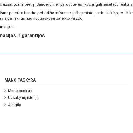
ieš užsakydami prekę. Sandėlio ir el. parduotuvės likučiai gali nesutapti realiu la
yme pateikta bendro pobūdžio informacija iš gamintojo arba tiekėjo, todėl ka
lvis gali skirtis nuo nuotraukose pateikto vaizdo.
macijos!
macijos ir garantijos
MANO PASKYRA
Mano paskyra
Užsakymų istorija
Jungtis