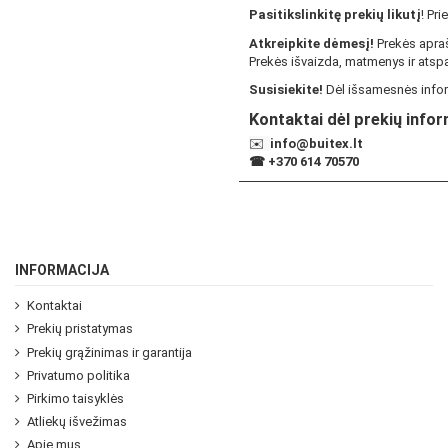
Pasitikslinkitę prekių likutį
! Pr
Atkreipkite dėmesį!
Prekės apraš
Prekės išvaizda, matmenys ir atspa
Susisiekite!
Dėl išsamesnės infor
Kontaktai dėl prekių infor
✉️
info@buitex.lt
☎
+370 614 70570
INFORMACIJA
Kontaktai
Prekių pristatymas
Prekių grąžinimas ir garantija
Privatumo politika
Pirkimo taisyklės
Atliekų išvežimas
Apie mus