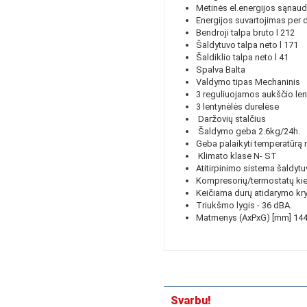
Metinės el.energijos sąnau
Energijos suvartojimas per 
Bendroji talpa bruto l
212
Šaldytuvo talpa neto l
171
Šaldiklio talpa neto l
41
Spalva Balta
Valdymo tipas Mechaninis
3 reguliuojamos aukščio le
3 lentynėlės durelėse
Daržovių stalčius
Šaldymo geba 2.6kg/24h.
Geba palaikyti temperatūrą n
Klimato klasė N- ST
Atitirpinimo sistema šaldyt
Kompresorių/termostatų kie
Keičiama durų atidarymo kry
Triukšmo lygis - 36 dBA.
Matmenys (AxPxG) [mm] 14
Svarbu!