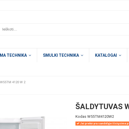
OMA TECHNIKA
SMULKI TECHNIKA
KATALOGAI
l W55TM 4120 W 2
ŠALDYTUVAS W
Kodas
W55TM4120W2
Jei prekė yra sandėlyje išsiųsime pe