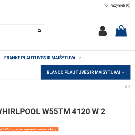
Pažymėti (
0
)
FRANKE PLAUTUVĖS IR MAIŠYTUVAI
BLANCO PLAUTUVĖS IR MAIŠYTUVAI
HIRLPOOL W55TM 4120 W 2
r 1-2d.d., jei nėra pranešime kada būtų.