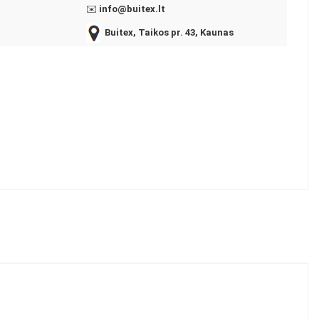
✉️
info@buitex.lt
Buitex, Taikos pr. 43, Kaunas