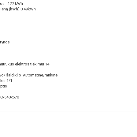
dos - 177 kWh
dieną (kWh)
0,49kWh
ntynos
utrūkus elektros tiekimui 14
uvo/ šaldiklio Automatinė/rankinė
kis
1/1
ptis
40x540x570