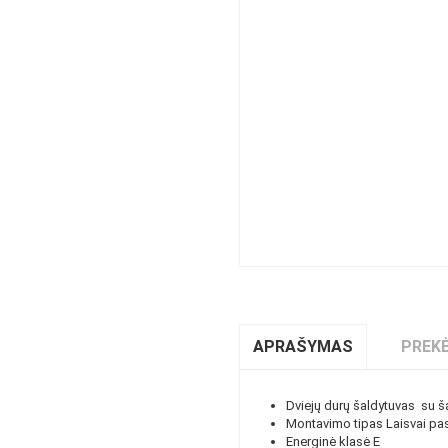
APRAŠYMAS
PREKĖ
Dviejų durų šaldytuvas su šal
Montavimo tipas Laisvai p
Energinė klasė E