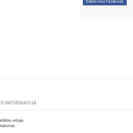
Sekite mus Facebook
S INFORMACIJA
dikliu viršuje
astatomas