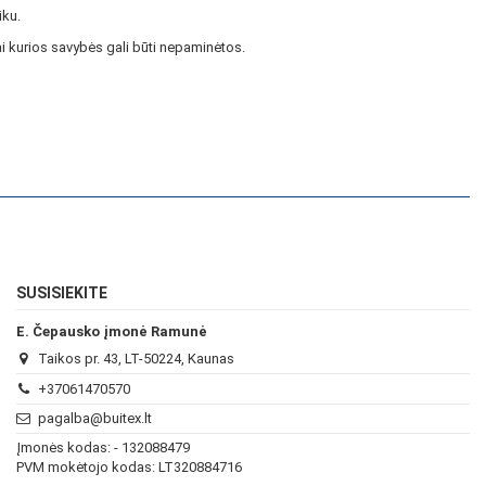
iku.
i kurios savybės gali būti nepaminėtos.
SUSISIEKITE
E. Čepausko įmonė Ramunė
Taikos pr. 43, LT-50224, Kaunas
+37061470570
pagalba@buitex.lt
Įmonės kodas: - 132088479
PVM mokėtojo kodas: LT320884716