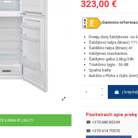
323,00 €
Gaminio informaci
Dviejų durų šaldytuvas su ša
Šaldytuvo talpa (litrais)
171
Šaldiklio talpa (litrais)
41
Valdymas mechaninis
Šaldymo geba 2,6kg/24h
Triukšmo lygis - 36 dB
Spalva balta
Aukštis x Plotis x Gylis (m
Į krepšel
Pasiteirauti apie prekę
E KAINA IR LIKUTI
☎
+370 686 85349
☎
+370 614 70570