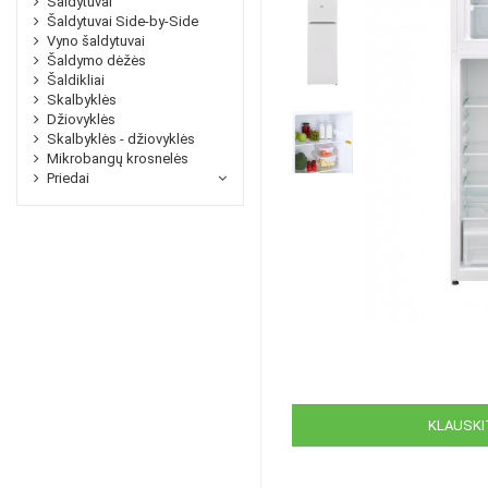
Šaldytuvai
Šaldytuvai Side-by-Side
Vyno šaldytuvai
Šaldymo dėžės
Šaldikliai
Skalbyklės
Džiovyklės
Skalbyklės - džiovyklės
Mikrobangų krosnelės
Priedai
KLAUSKIT