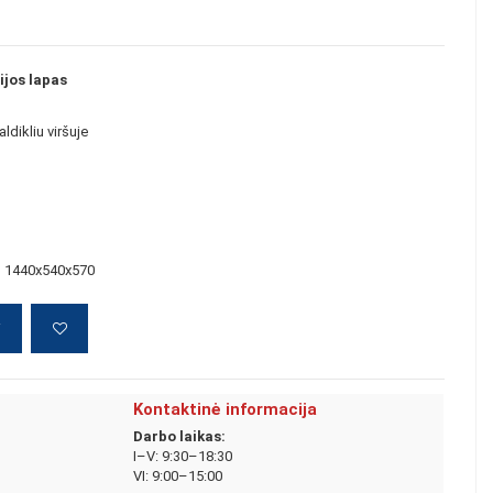
jos lapas
ldikliu viršuje
m) 1440x540x570
į
Kontaktinė informacija
Darbo laikas:
I–V: 9:30–18:30
VI: 9:00–15:00