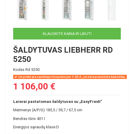
KLAUSKITE KAINA IR LIKUTI
ŠALDYTUVAS LIEBHERR RD
5250
Kodas
Rd 5250
Jei prekė yra sandėlyje išsiųsime per 1-2d.d., jei nėra pranešime kada būtų.
1 106,00 €
Laisvai pastatomas šaldytuvas su „EasyFresh“
Matmenys (A/P/G) 185,5 / 59,7 / 67,5 cm
Bendras tūris 401 l
Energijos sąnaudų klasė D