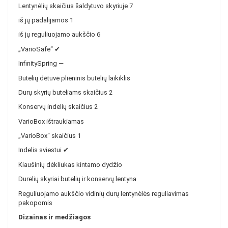
Lentynėlių skaičius šaldytuvo skyriuje
7
iš jų padalijamos
1
iš jų reguliuojamo aukščio
6
„VarioSafe“
✔
InfinitySpring
—
Butelių dėtuvė
plieninis butelių laikiklis
Durų skyrių buteliams skaičius
2
Konservų indelių skaičius
2
VarioBox
ištraukiamas
„VarioBox“ skaičius
1
Indelis sviestui
✔
Kiaušinių dėkliukas
kintamo dydžio
Durelių skyriai
butelių ir konservų lentyna
Reguliuojamo aukščio vidinių durų lentynėlės
reguliavimas
pakopomis
Dizainas ir medžiagos