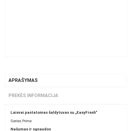
APRAŠYMAS
PREKĖS INFORMACIJA
Laisvai pastatomas šaldytuvas su „EasyFresh“
Series
Prime
Našumas ir sąnaudos