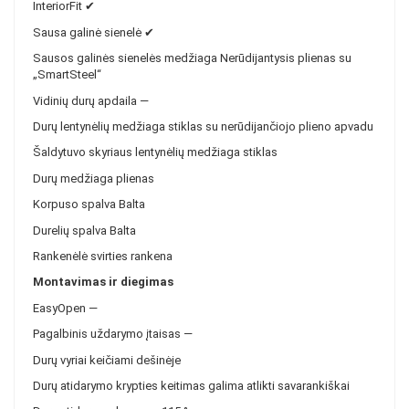
InteriorFit
✔
Sausa galinė sienelė
✔
Sausos galinės sienelės medžiaga
Nerūdijantysis plienas su
„SmartSteel“
Vidinių durų apdaila
—
Durų lentynėlių medžiaga
stiklas su nerūdijančiojo plieno apvadu
Šaldytuvo skyriaus lentynėlių medžiaga
stiklas
Durų medžiaga
plienas
Korpuso spalva
Balta
Durelių spalva
Balta
Rankenėlė
svirties rankena
Montavimas ir diegimas
EasyOpen
—
Pagalbinis uždarymo įtaisas
—
Durų vyriai
keičiami dešinėje
Durų atidarymo krypties keitimas
galima atlikti savarankiškai