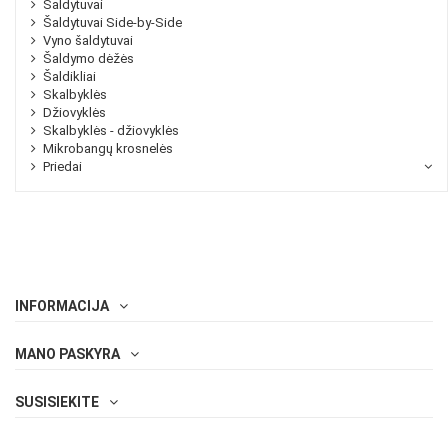
Šaldytuvai
Šaldytuvai Side-by-Side
Vyno šaldytuvai
Šaldymo dėžės
Šaldikliai
Skalbyklės
Džiovyklės
Skalbyklės - džiovyklės
Mikrobangų krosnelės
Priedai
INFORMACIJA
MANO PASKYRA
SUSISIEKITE