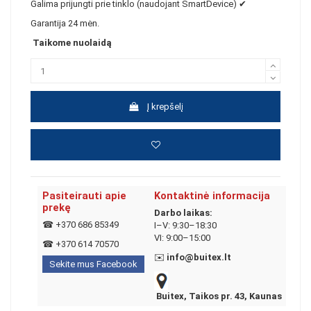
Galima prijungti prie tinklo (naudojant SmartDevice) ✔
Garantija 24 mėn.
Taikome nuolaidą
Į krepšelį
Pasiteirauti apie
Kontaktinė informacija
prekę
Darbo laikas:
☎
+370 686 85349
I–V: 9:30–18:30
VI: 9:00–15:00
☎
+370 614 70570
✉️
info@buitex.lt
Sekite mus Facebook
Buitex, Taikos pr. 43, Kaunas