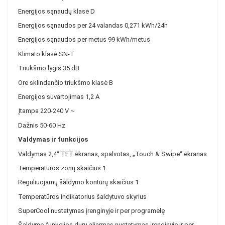
Energijos sąnaudų klasė
D
Energijos sąnaudos per 24 valandas
0,271 kWh/24h
Energijos sąnaudos per metus
99 kWh/metus
Klimato klasė
SN-T
Triukšmo lygis
35 dB
Ore sklindančio triukšmo klasė
B
Energijos suvartojimas
1,2 A
Įtampa
220-240 V ~
Dažnis
50-60 Hz
Valdymas ir funkcijos
Valdymas
2,4“ TFT ekranas, spalvotas, „Touch & Swipe“ ekranas
Temperatūros zonų skaičius
1
Reguliuojamų šaldymo kontūrų skaičius
1
Temperatūros indikatorius
šaldytuvo skyrius
SuperCool
nustatymas įrenginyje ir per programėlę
Šaldymo funkcijos durų aliarmas
nustatymas įrenginyje ir per