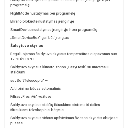
programėlę
NightMode
nustatymas per programėlę
Ekrano blokuotė
nustatymas įrenginyje
SmartDevice
nustatymas įrenginyje ir per programėlę
„SmartDeviceBox“
gali būti įrengtas
Šaldytuvo skyrius
Reguliuojamas šaldytuvo skyriaus temperatūros diapazonas
nuo
+2 °C iki +9 °C
Šaldytuvo skyriaus klimato zonos
„EasyFresh“ su universaliu
stalčiumi
su „SoftTelescopic“
—
Atitirpinimo būdas
automatinis
Filtras „FreshAir“
vožtuve
Šaldytuvo skyriaus stalčių ištraukimo sistema
iš dalies
ištraukiami teleskopiniai bėgeliai
Šaldytuvo skyriaus vidaus apšvietimas
šviesos skydelis abiejose
pusėse