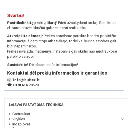
Svarbu!
Pasitikslinkitę prekių likutį
! Prieš užsakydami prekę. Sandėlio ir
el. parduotuvės likučiai gali nesutapti realiu laiku.
Atkreipkite dėmesį!
Prekės aprašyme pateikta bendro pobūdžio
informacija iš gamintojo arba tiekėjo, todėl kai kurios savybės gali
būti nepaminėtos.
Prekės išvaizda, matmenys ir atspalvis gali skirtis nuo nuotraukose
pateikto vaizdo.
Susisiekite!
Dėl išsamesnės informacijos!
Kontaktai dėl prekių informacijos ir garantijos
✉️
info@buitex.lt
☎
+370 614 70570
LAISVAI PASTATOMA TECHNIKA
Gartraukiai
Viryklės
Indaplovės