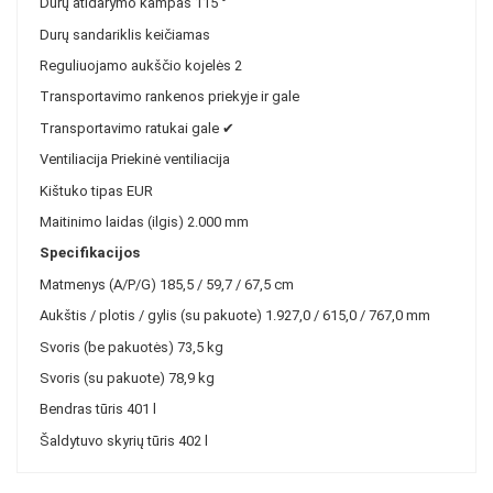
Durų atidarymo kampas
115 °
Durų sandariklis
keičiamas
Reguliuojamo aukščio kojelės
2
Transportavimo rankenos
priekyje ir gale
Transportavimo ratukai gale
✔
Ventiliacija
Priekinė ventiliacija
Kištuko tipas
EUR
Maitinimo laidas (ilgis)
2.000 mm
Specifikacijos
Matmenys (A/P/G)
185,5 / 59,7 / 67,5 cm
Aukštis / plotis / gylis (su pakuote)
1.927,0 / 615,0 / 767,0 mm
Svoris (be pakuotės)
73,5 kg
Svoris (su pakuote)
78,9 kg
Bendras tūris
401 l
Šaldytuvo skyrių tūris
402 l