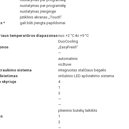
nustatymas per programėlę
nustatymas įrenginyje
jutiklinis ekranas „Touch“
as
*
gali būti įrengta papildomai
riaus temperatūros diapazonas
nuo +2 °C iki +9 °C
DuoCooling
zonos
„EasyFresh“
—
automatinis
vožtuve
štraukimo sistema
integruotas stalčiaus bėgelis
pšvietimas
viršutinio LED apšvietimo sistema
 skyriuje
4
1
3
—
—
plieninis butelių laikiklis
us
1
2
—