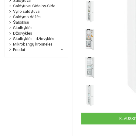
Šaldytuvai
Šaldytuvai Side-by-Side
Vyno šaldytuvai
Šaldymo dėžės
Šaldikliai
Skalbyklės
Džiovyklės
Skalbyklės - džiovyklės
Mikrobangų krosnelės
Priedai
KLAUSKIT