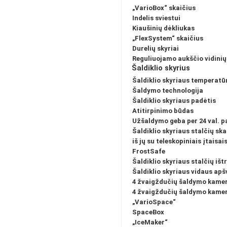
„VarioBox“ skaičius
Indelis sviestui
Kiaušinių dėkliukas
„FlexSystem“ skaičius
Durelių skyriai
Reguliuojamo aukščio vidinių
Šaldiklio skyrius
Šaldiklio skyriaus temperat
Šaldymo technologija
Šaldiklio skyriaus padėtis
Atitirpinimo būdas
Užšaldymo geba per 24 val. 
Šaldiklio skyriaus stalčių ska
iš jų su teleskopiniais įtaisai
FrostSafe
Šaldiklio skyriaus stalčių iš
Šaldiklio skyriaus vidaus apš
4 žvaigždučių šaldymo kamer
4 žvaigždučių šaldymo kamero
„VarioSpace“
SpaceBox
„IceMaker“