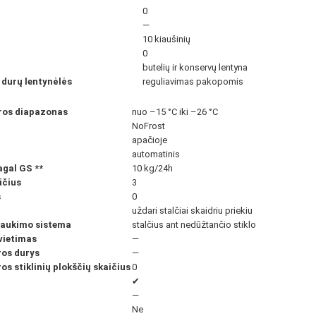
0
—
10 kiaušinių
0
butelių ir konservų lentyna
 durų lentynėlės
reguliavimas pakopomis
ūros diapazonas
nuo –15 °C iki –26 °C
NoFrost
apačioje
automatinis
pagal GS
**
10 kg/24h
ičius
3
s
0
uždari stalčiai skaidriu priekiu
traukimo sistema
stalčius ant nedūžtančio stiklo
vietimas
—
os durys
—
s stiklinių plokščių skaičius
0
✔
—
Ne