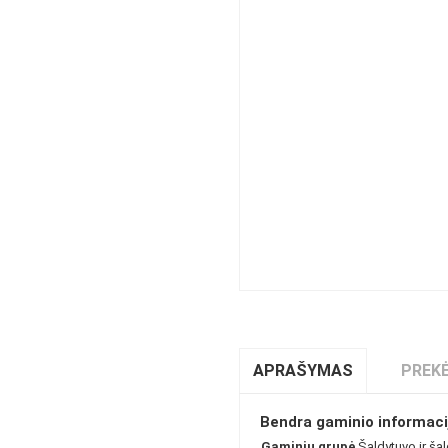
APRAŠYMAS
PREKĖ
Bendra gaminio informaci
Gaminių grupė
Šaldytuvo ir šal