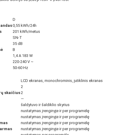
D
landas
0,55 kWh/24h
s
201 kWh/metus
SN-T
35 dB
sė
B
1,4 A 183 W
220-240 V ~
50-60 Hz
LCD ekranas, monochrominis, jutiklinis ekranas
2
ų skaičius
2
—
šaldytuvo ir šaldiklio skyrius
nustatymas įrenginyje ir per programėlę
nustatymas įrenginyje ir per programėlę
rmas
nustatymas įrenginyje ir per programėlę
iarmas
nustatymas įrenginyje ir per programėlę
nustatymas per programėlę