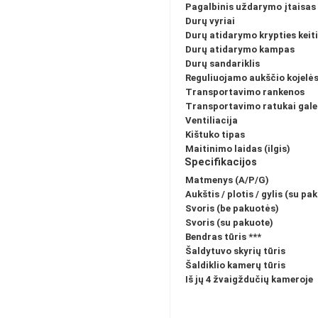
Pagalbinis uždarymo įtaisas
Durų vyriai
Durų atidarymo krypties keit
Durų atidarymo kampas
Durų sandariklis
Reguliuojamo aukščio kojelė
Transportavimo rankenos
Transportavimo ratukai gale
Ventiliacija
Kištuko tipas
Maitinimo laidas (ilgis)
Specifikacijos
Matmenys (A/P/G)
Aukštis / plotis / gylis (su pa
Svoris (be pakuotės)
Svoris (su pakuote)
Bendras tūris
***
Šaldytuvo skyrių tūris
Šaldiklio kamerų tūris
Iš jų 4 žvaigždučių kameroje