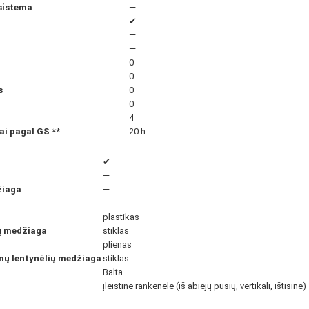
sistema
—
✔
—
—
0
0
s
0
0
4
iai pagal GS
**
20 h
✔
—
žiaga
—
—
plastikas
ių medžiaga
stiklas
plienas
amų lentynėlių medžiaga
stiklas
Balta
įleistinė rankenėlė (iš abiejų pusių, vertikali, ištisinė)