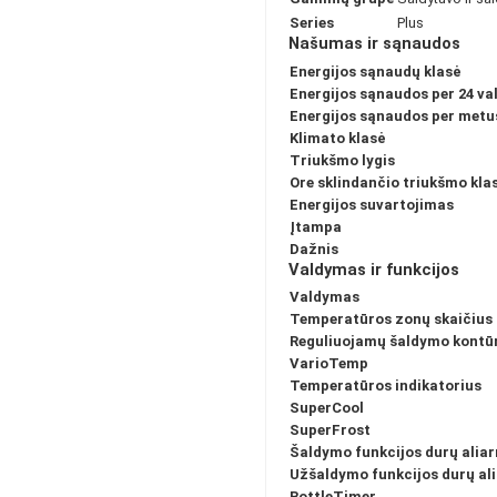
Series
Plus
Našumas ir sąnaudos
Energijos sąnaudų klasė
Energijos sąnaudos per 24 va
Energijos sąnaudos per metu
Klimato klasė
Triukšmo lygis
Ore sklindančio triukšmo kla
Energijos suvartojimas
Įtampa
Dažnis
Valdymas ir funkcijos
Valdymas
Temperatūros zonų skaičius
Reguliuojamų šaldymo kontūr
VarioTemp
Temperatūros indikatorius
SuperCool
SuperFrost
Šaldymo funkcijos durų alia
Užšaldymo funkcijos durų al
BottleTimer