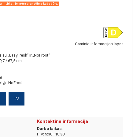
r 1-2d.d., jei nėra pranešime kada būtų.
Gaminio informacijos lapas
ys su „EasyFresh“ ir „NoFrost“
9,7 / 67,5 cm
ai
klyje NoFrost
į
Kontaktinė informacija
Darbo laikas:
I–V: 9:30–18:30