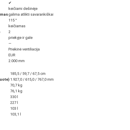
✔
keičiami dešinėje
imas
galima atlikti savarankiškai
115 °
keičiamas
s
2
priekyje ir gale
—
Priekinė ventiliacija
EUR
2.000 mm
185,5 / 59,7 / 67,5 cm
kuote)
1.927,0 / 615,0 / 767,0 mm
70,7 kg
76,1 kg
330 l
227 l
103 l
103,1 l