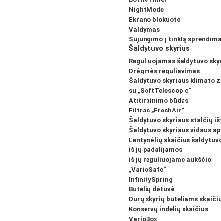
NightMode
Ekrano blokuotė
Valdymas
Sujungimo į tinklą sprendim
Šaldytuvo skyrius
Reguliuojamas šaldytuvo sky
Drėgmės reguliavimas
Šaldytuvo skyriaus klimato 
su „SoftTelescopic“
Atitirpinimo būdas
Filtras „FreshAir“
Šaldytuvo skyriaus stalčių i
Šaldytuvo skyriaus vidaus a
Lentynėlių skaičius šaldytuvo
iš jų padalijamos
iš jų reguliuojamo aukščio
„VarioSafe“
InfinitySpring
Butelių dėtuvė
Durų skyrių buteliams skaiči
Konservų indelių skaičius
VarioBox