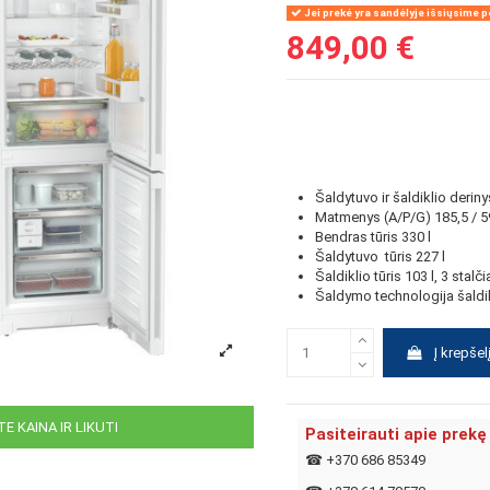
Jei prekė yra sandėlyje išsiųsime pe
849,00 €
Šaldytuvo ir šaldiklio derin
Matmenys (A/P/G) 185,5 / 5
Bendras tūris 330 l
Šaldytuvo tūris
227 l
Šaldiklio tūris
103 l, 3 stalči
Šaldymo technologija šaldi
Į krepšel
E KAINA IR LIKUTI
Pasiteirauti apie prekę
☎
+370 686 85349