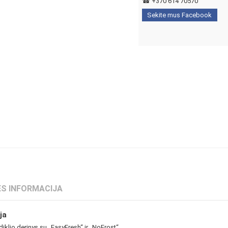
☎
+370 614 70570
Sekite mus Facebook
S INFORMACIJA
ja
diklio derinys su „EasyFresh“ ir „NoFrost“