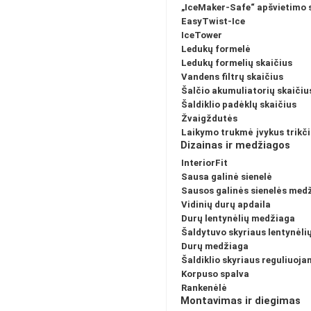
„IceMaker-Safe“ apšvietimo 
EasyTwist-Ice
IceTower
Ledukų formelė
Ledukų formelių skaičius
Vandens filtrų skaičius
Šalčio akumuliatorių skaičiu
Šaldiklio padėklų skaičius
Žvaigždutės
Laikymo trukmė įvykus trikč
Dizainas ir medžiagos
InteriorFit
Sausa galinė sienelė
Sausos galinės sienelės med
Vidinių durų apdaila
Durų lentynėlių medžiaga
Šaldytuvo skyriaus lentynėl
Durų medžiaga
Šaldiklio skyriaus reguliuoj
Korpuso spalva
Rankenėlė
Montavimas ir diegimas