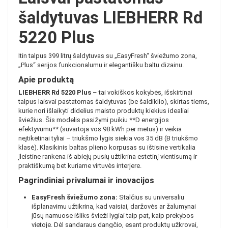
šaldytuvas LIEBHERR Rd
5220 Plus
Itin talpus 399 litrų šaldytuvas su „EasyFresh“ šviežumo zona,
„Plus“ serijos funkcionalumu ir elegantišku baltu dizainu.
Apie produktą
LIEBHERR Rd 5220 Plus
– tai vokiškos kokybės, išskirtinai
talpus laisvai pastatomas šaldytuvas (be šaldiklio), skirtas tiems,
kurie nori išlaikyti didelius maisto produktų kiekius idealiai
šviežius. Šis modelis pasižymi puikiu **D energijos
efektyvumu** (suvartoja vos 98 kWh per metus) ir veikia
neįtikėtinai tyliai – triukšmo lygis siekia vos 35 dB (B triukšmo
klasė). Klasikinis baltas plieno korpusas su ištisine vertikalia
įleistine rankena iš abiejų pusių užtikrina estetinį vientisumą ir
praktiškumą bet kuriame virtuvės interjere.
Pagrindiniai privalumai ir inovacijos
EasyFresh šviežumo zona:
Stalčius su universaliu
išplanavimu užtikrina, kad vaisiai, daržovės ar žalumynai
jūsų namuose išliks švieži lygiai taip pat, kaip prekybos
vietoje. Dėl sandaraus dangčio, esant produktų užkrovai,