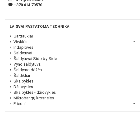
☎
+370 614 70570
LAISVAI PASTATOMA TECHNIKA
Gartraukiai
Viryklės
Indaplovės
Šaldytuvai
Šaldytuvai Side-by-Side
Vyno šaldytuvai
Šaldymo dėžės
Šaldikliai
Skalbyklės
Džiovyklės
Skalbyklės - džiovyklės
Mikrobangų krosnelės
Priedai