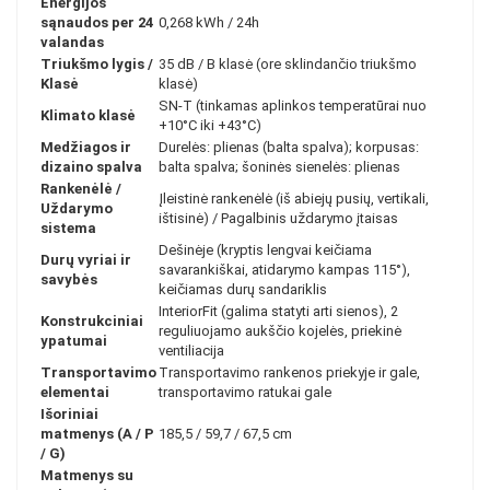
Energijos
sąnaudos per 24
0,268 kWh / 24h
valandas
Triukšmo lygis /
35 dB / B klasė (ore sklindančio triukšmo
Klasė
klasė)
SN-T (tinkamas aplinkos temperatūrai nuo
Klimato klasė
+10°C iki +43°C)
Medžiagos ir
Durelės: plienas (balta spalva); korpusas:
dizaino spalva
balta spalva; šoninės sienelės: plienas
Rankenėlė /
Įleistinė rankenėlė (iš abiejų pusių, vertikali,
Uždarymo
ištisinė) / Pagalbinis uždarymo įtaisas
sistema
Dešinėje (kryptis lengvai keičiama
Durų vyriai ir
savarankiškai, atidarymo kampas 115°),
savybės
keičiamas durų sandariklis
InteriorFit (galima statyti arti sienos), 2
Konstrukciniai
reguliuojamo aukščio kojelės, priekinė
ypatumai
ventiliacija
Transportavimo
Transportavimo rankenos priekyje ir gale,
elementai
transportavimo ratukai gale
Išoriniai
matmenys (A / P
185,5 / 59,7 / 67,5 cm
/ G)
Matmenys su