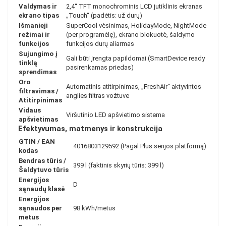
Valdymas ir
2,4“ TFT monochrominis LCD jutiklinis ekranas
ekrano tipas
„Touch“ (padėtis: už durų)
Išmanieji
SuperCool vėsinimas, HolidayMode, NightMode
režimai ir
(per programėlę), ekrano blokuotė, šaldymo
funkcijos
funkcijos durų aliarmas
Sujungimo į
Gali būti įrengta papildomai (SmartDevice ready
tinklą
pasirenkamas priedas)
sprendimas
Oro
Automatinis atitirpinimas, „FreshAir“ aktyvintos
filtravimas /
anglies filtras vožtuve
Atitirpinimas
Vidaus
Viršutinio LED apšvietimo sistema
apšvietimas
Efektyvumas, matmenys ir konstrukcija
GTIN / EAN
4016803129592 (Pagal Plus serijos platformą)
kodas
Bendras tūris /
399 l (faktinis skyrių tūris: 399 l)
Šaldytuvo tūris
Energijos
D
sąnaudų klasė
Energijos
sąnaudos per
98 kWh/metus
metus