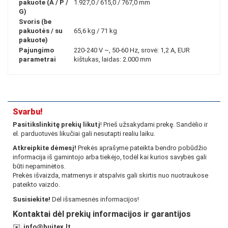
pakuote (A / P /
1.927,0 / 615,0 / 767,0 mm
G)
Svoris (be
pakuotės / su
65,6 kg / 71 kg
pakuote)
Pajungimo
220-240 V ~, 50-60 Hz, srovė: 1,2 A, EUR
parametrai
kištukas, laidas: 2.000 mm
Svarbu!
Pasitikslinkitę prekių likutį
! Prieš užsakydami prekę. Sandėlio ir
el. parduotuvės likučiai gali nesutapti realiu laiku.
Atkreipkite dėmesį!
Prekės aprašyme pateikta bendro pobūdžio
informacija iš gamintojo arba tiekėjo, todėl kai kurios savybės gali
būti nepaminėtos.
Prekės išvaizda, matmenys ir atspalvis gali skirtis nuo nuotraukose
pateikto vaizdo.
Susisiekite!
Dėl išsamesnės informacijos!
Kontaktai dėl prekių informacijos ir garantijos
✉️
info@buitex.lt