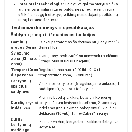
InteriorFit technologija:
Šaldytuvą galima statyti visiškai
arti sienos ar šalia virtuvės baldų, nes priekinė ventiliacija
užtikrina saugų ir efektyvų veikimą nenaudojant papildomų
tarpų korpuso šonuose.
Techniniai duomenys ir specifikacijos
Šaldymo įranga ir išmaniosios funkcijos
Gaminių
Laisvai pastatomas šaldytuvas su „EasyFresh“ /
grupė / Serija
Series Plus
Šviežumo
1 vnt. „EasyFresh-Safe“ su universaliu stalčiumi
zona (Klimato
(integruotas stalčiaus bėgelis)
zona)
Temperatūros
Reguliuojamas nuo +2 °C iki +9 °C (1
diapazonas
temperatūros zona, 1 kontūras)
Lentynėlių
7 stiklinės lentynėlės (6 reguliuojamo aukščio, 1
skaičius
padalijama), „VarioSafe“ skyrius
šaldytuve
Plieninis butelių laikiklis, butelių ir konservų
Durelių skyriai
lentyna, 2 durų lentynos buteliams, 2 konservų
ir dėtuvės
indeliams (reguliavimas pakopomis), kiaušinių
dėkliukas (10 vnt.), 1 „FlexCubes“ rinkinys
Durų /
Plastikinės durų lentynėlės / Stiklinės šaldytuvo
Lentynėlių
lentynėlės
medžiaga