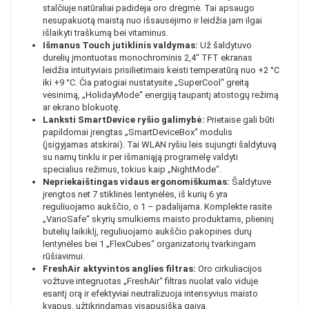
stalčiuje natūraliai padidėja oro drėgmė. Tai apsaugo
nesupakuotą maistą nuo išsausėjimo ir leidžia jam ilgai
išlaikyti traškumą bei vitaminus.
Išmanus Touch jutiklinis valdymas:
Už šaldytuvo
durelių įmontuotas monochrominis 2,4“ TFT ekranas
leidžia intuityviais prisilietimais keisti temperatūrą nuo +2 °C
iki +9 °C. Čia patogiai nustatysite „SuperCool“ greitą
vėsinimą, „HolidayMode“ energiją taupantį atostogų režimą
ar ekrano blokuotę.
Lanksti SmartDevice ryšio galimybė:
Prietaise gali būti
papildomai įrengtas „SmartDeviceBox“ modulis
(įsigyjamas atskirai). Tai WLAN ryšiu leis sujungti šaldytuvą
su namų tinklu ir per išmaniąją programėlę valdyti
specialius režimus, tokius kaip „NightMode“.
Nepriekaištingas vidaus ergonomiškumas:
Šaldytuve
įrengtos net 7 stiklinės lentynėlės, iš kurių 6 yra
reguliuojamo aukščio, o 1 – padalijama. Komplekte rasite
„VarioSafe“ skyrių smulkiems maisto produktams, plieninį
butelių laikiklį, reguliuojamo aukščio pakopines durų
lentynėles bei 1 „FlexCubes“ organizatorių tvarkingam
rūšiavimui.
FreshAir aktyvintos anglies filtras:
Oro cirkuliacijos
vožtuve integruotas „FreshAir“ filtras nuolat valo viduje
esantį orą ir efektyviai neutralizuoja intensyvius maisto
kvapus, užtikrindamas visapusišką gaivą.