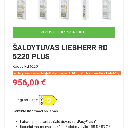
KLAUSKITE KAINA IR LIKUTI
ŠALDYTUVAS LIEBHERR RD
5220 PLUS
Kodas
Rd 5220
Jei prekė yra sandėlyje išsiųsime per 1-2d.d., jei nėra pranešime kada būtų.
956,00 €
Energijos klasė
Gaminio informacijos lapas
Laisvai pastatomas šaldytuvas su „EasyFresh“
Išoriniai matmenys: aukštis / plotis / gylis 185,5 / 59,7 /