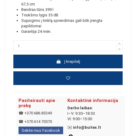
67,5 cm
Bendras tūris 399 l
Triukšmo lygis 35 dB
Sujungimo į tinklą sprendimas gali būti įrengta
papildomai
Garantija 24 mėn.
Į krepšelį
Pasiteirauti apie
Kontaktinė informacija
prekę
Darbo laikas:
☎
+370 686 85349
I–V: 9:30–18:30
VI: 9:00–15:00
☎
+370 614 70570
✉️
info@buitex.lt
Sekite mus Facebook