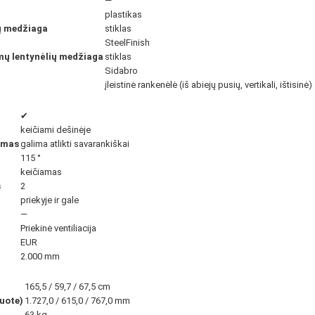
—
plastikas
ių medžiaga
stiklas
SteelFinish
amų lentynėlių medžiaga
stiklas
Sidabro
įleistinė rankenėlė (iš abiejų pusių, vertikali, ištisinė)
✔
keičiami dešinėje
imas
galima atlikti savarankiškai
115 °
keičiamas
s
2
priekyje ir gale
—
Priekinė ventiliacija
EUR
2.000 mm
165,5 / 59,7 / 67,5 cm
kuote)
1.727,0 / 615,0 / 767,0 mm
63 kg