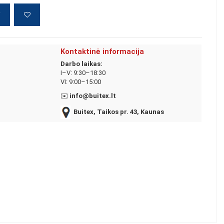
į
Kontaktinė informacija
Darbo laikas:
I–V: 9:30–18:30
VI: 9:00–15:00
✉️
info@buitex.lt
Buitex, Taikos pr. 43, Kaunas