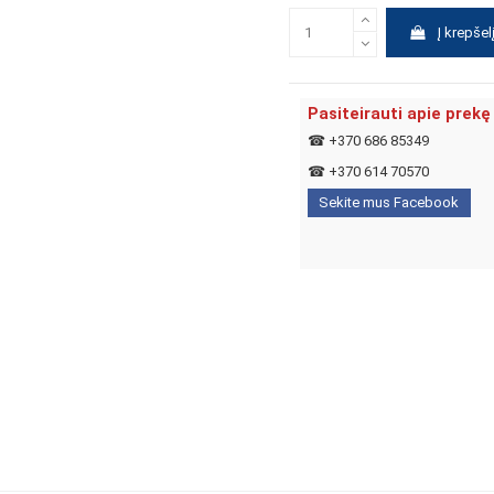
Į krepšel
Pasiteirauti apie prekę
☎
+370 686 85349
☎
+370 614 70570
Sekite mus Facebook