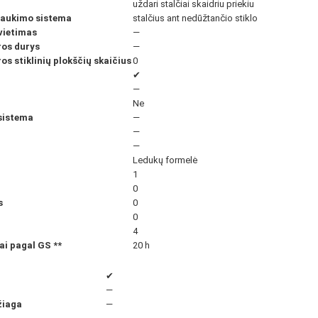
uždari stalčiai skaidriu priekiu
traukimo sistema
stalčius ant nedūžtančio stiklo
vietimas
—
os durys
—
s stiklinių plokščių skaičius
0
✔
—
Ne
sistema
—
—
—
Ledukų formelė
1
0
s
0
0
4
iai pagal GS
**
20 h
✔
—
žiaga
—