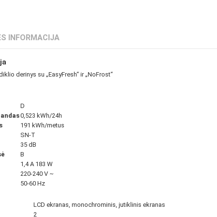
S INFORMACIJA
ja
diklio derinys su „EasyFresh“ ir „NoFrost“
D
landas
0,523 kWh/24h
s
191 kWh/metus
SN-T
35 dB
sė
B
1,4 A 183 W
220-240 V ~
50-60 Hz
LCD ekranas, monochrominis, jutiklinis ekranas
2