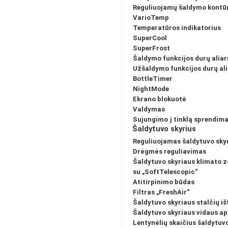
Reguliuojamų šaldymo kontūr
VarioTemp
Temperatūros indikatorius
SuperCool
SuperFrost
Šaldymo funkcijos durų alia
Užšaldymo funkcijos durų al
BottleTimer
NightMode
Ekrano blokuotė
Valdymas
Sujungimo į tinklą sprendim
Šaldytuvo skyrius
Reguliuojamas šaldytuvo sky
Drėgmės reguliavimas
Šaldytuvo skyriaus klimato 
su „SoftTelescopic“
Atitirpinimo būdas
Filtras „FreshAir“
Šaldytuvo skyriaus stalčių i
Šaldytuvo skyriaus vidaus a
Lentynėlių skaičius šaldytuvo