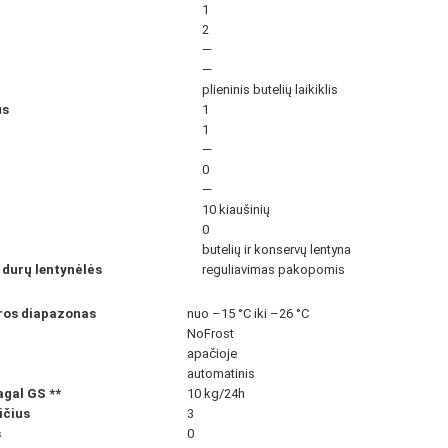
1
2
—
—
plieninis butelių laikiklis
us
1
1
—
0
—
10 kiaušinių
0
butelių ir konservų lentyna
 durų lentynėlės
reguliavimas pakopomis
ūros diapazonas
nuo –15 °C iki –26 °C
NoFrost
apačioje
automatinis
pagal GS
**
10 kg/24h
ičius
3
s
0