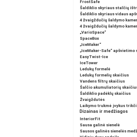
FrostSafe
Šaldiklio skyriaus stalčių iš
Šaldiklio skyriaus vidaus apš
4 žvaigždučių šaldymo kamer
4 žvaigždučių šaldymo kamero
„VarioSpace“
SpaceBox
„IceMaker“
„IceMaker-Safe“ apšvietimo 
EasyTwist-Ice
IceTower
Ledukų formelė
Ledukų formelių skaičius
Vandens filtrų skaičius
Šalčio akumuliatorių skaičiu
Šaldiklio padėklų skaičius
Žvaigždutės
Laikymo trukmė įvykus trikč
Dizainas ir medžiagos
InteriorFit
Sausa galinė sienelė
Sausos galinės sienelės med