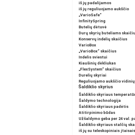
iš jų padalijamos
iš jų reguliuojamo aukščio
„VarioSafe“
InfinitySpring
Butelių dėtuvė
Durų skyrių buteliams skaiči
Konservų indelių skaičius
VarioBox
„VarioBox“ skaičius
Indelis sviestui
Kiaušinių dėkliukas
„FlexSystem“ skaičius
Durelių skyriai
Reguliuojamo aukščio vidinių
Šaldiklio skyrius
Šaldiklio skyriaus temperat
Šaldymo technologija
Šaldiklio skyriaus padėtis
Atitirpinimo būdas
Užšaldymo geba per 24 val. 
Šaldiklio skyriaus stalčių ska
iš jų su teleskopiniais įtaisai