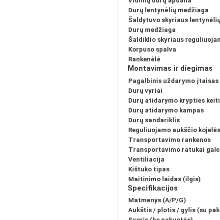
Vidinių durų apdaila
Durų lentynėlių medžiaga
Šaldytuvo skyriaus lentynėl
Durų medžiaga
Šaldiklio skyriaus reguliuoj
Korpuso spalva
Rankenėlė
Montavimas ir diegimas
Pagalbinis uždarymo įtaisas
Durų vyriai
Durų atidarymo krypties keit
Durų atidarymo kampas
Durų sandariklis
Reguliuojamo aukščio kojelė
Transportavimo rankenos
Transportavimo ratukai gale
Ventiliacija
Kištuko tipas
Maitinimo laidas (ilgis)
Specifikacijos
Matmenys (A/P/G)
Aukštis / plotis / gylis (su pa
Svoris (be pakuotės)