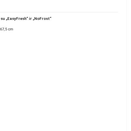
s su „EasyFresh“ ir „NoFrost“
 67,5 cm