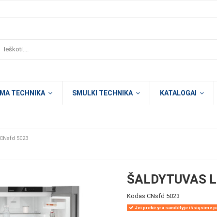
OMA TECHNIKA
SMULKI TECHNIKA
KATALOGAI
 CNsfd 5023
ŠALDYTUVAS L
Kodas
CNsfd 5023
Jei prekė yra sandėlyje išsiųsime pe