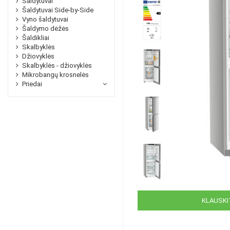
Šaldytuvai
Šaldytuvai Side-by-Side
Vyno šaldytuvai
Šaldymo dėžės
Šaldikliai
Skalbyklės
Džiovyklės
Skalbyklės - džiovyklės
Mikrobangų krosnelės
Priedai
KLAUSKIT