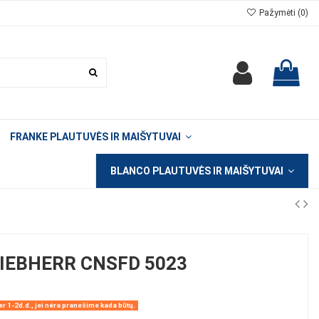
Pažymėti (
0
)
FRANKE PLAUTUVĖS IR MAIŠYTUVAI
BLANCO PLAUTUVĖS IR MAIŠYTUVAI
IEBHERR CNSFD 5023
r 1-2d.d., jei nėra pranešime kada būtų.