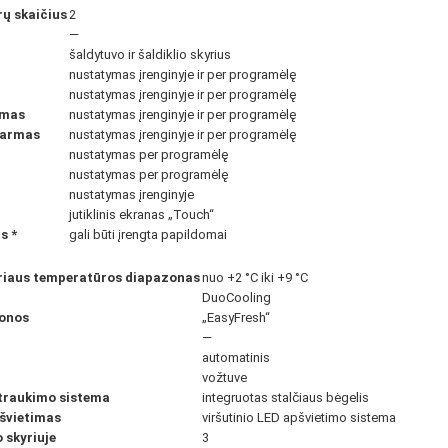
ų skaičius
2
—
šaldytuvo ir šaldiklio skyrius
nustatymas įrenginyje ir per programėlę
nustatymas įrenginyje ir per programėlę
rmas
nustatymas įrenginyje ir per programėlę
iarmas
nustatymas įrenginyje ir per programėlę
nustatymas per programėlę
nustatymas per programėlę
nustatymas įrenginyje
jutiklinis ekranas „Touch“
as
*
gali būti įrengta papildomai
riaus temperatūros diapazonas
nuo +2 °C iki +9 °C
DuoCooling
zonos
„EasyFresh“
—
automatinis
vožtuve
štraukimo sistema
integruotas stalčiaus bėgelis
pšvietimas
viršutinio LED apšvietimo sistema
 skyriuje
3