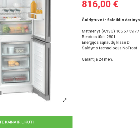
816,00 €
Šaldytuvo ir šaldiklio deriny
Matmenys (A/P/G) 165,5 / 59,7 /
Bendras tūris 280 l
Energijos sąnaudų klasė D
Šaldymo technologija NoFrost
Garantija 24 mėn.
E KAINA IR LIKUTI