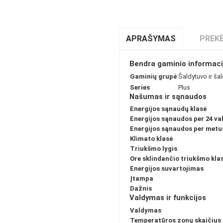
APRAŠYMAS
PREKĖ
Bendra gaminio informaci
Gaminių grupė
Šaldytuvo ir šal
Series
Plus
Našumas ir sąnaudos
Energijos sąnaudų klasė
Energijos sąnaudos per 24 va
Energijos sąnaudos per metu
Klimato klasė
Triukšmo lygis
Ore sklindančio triukšmo kla
Energijos suvartojimas
Įtampa
Dažnis
Valdymas ir funkcijos
Valdymas
Temperatūros zonų skaičius