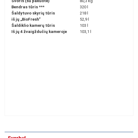
Svoris (su pakuote)
80,3 kg
Bendras tūris
***
320 l
Šaldytuvo skyrių tūris
218 l
iš jų „BioFresh“
52,9 l
Šaldiklio kamerų tūris
103 l
Iš jų 4 žvaigždučių kameroje
103,1 l