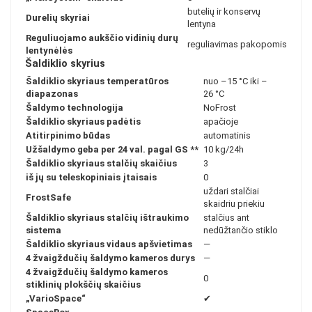
butelių ir konservų
Durelių skyriai
lentyna
Reguliuojamo aukščio vidinių durų
reguliavimas pakopomis
lentynėlės
Šaldiklio skyrius
Šaldiklio skyriaus temperatūros
nuo –15 °C iki –
diapazonas
26 °C
Šaldymo technologija
NoFrost
Šaldiklio skyriaus padėtis
apačioje
Atitirpinimo būdas
automatinis
Užšaldymo geba per 24 val. pagal GS
**
10 kg/24h
Šaldiklio skyriaus stalčių skaičius
3
iš jų su teleskopiniais įtaisais
0
uždari stalčiai
FrostSafe
skaidriu priekiu
Šaldiklio skyriaus stalčių ištraukimo
stalčius ant
sistema
nedūžtančio stiklo
Šaldiklio skyriaus vidaus apšvietimas
—
4 žvaigždučių šaldymo kameros durys
—
4 žvaigždučių šaldymo kameros
0
stiklinių plokščių skaičius
„VarioSpace“
✔