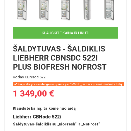
KLAUSKITE KAINA IR LIKUTI
ŠALDYTUVAS - ŠALDIKLIS
LIEBHERR CBNSDC 522I
PLUS BIOFRESH NOFROST
Kodas
CBNsdc 522i
Jei prekė yra sandėlyje išsiųsime per 1-2d.d., jei nėra pranešime kada būtų.
1 349,00 €
Klauskite kainą, taikome nuolaidą
Liebherr CBNsdc 522i
Šaldytuvas-šaldiklis su „BioFresh“ ir „NoFrost“