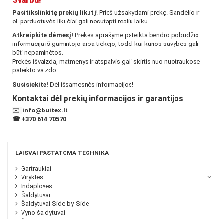
Svarbu!
Pasitikslinkitę prekių likutį
! Prieš užsakydami prekę. Sandėlio ir
el. parduotuvės likučiai gali nesutapti realiu laiku.
Atkreipkite dėmesį!
Prekės aprašyme pateikta bendro pobūdžio
informacija iš gamintojo arba tiekėjo, todėl kai kurios savybės gali
būti nepaminėtos.
Prekės išvaizda, matmenys ir atspalvis gali skirtis nuo nuotraukose
pateikto vaizdo.
Susisiekite!
Dėl išsamesnės informacijos!
Kontaktai dėl prekių informacijos ir garantijos
✉️
info@buitex.lt
☎
+370 614 70570
LAISVAI PASTATOMA TECHNIKA
Gartraukiai
Viryklės
Indaplovės
Šaldytuvai
Šaldytuvai Side-by-Side
Vyno šaldytuvai