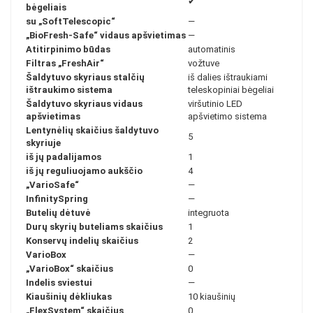
✔
bėgeliais
su „SoftTelescopic“
—
„BioFresh-Safe“ vidaus apšvietimas
—
Atitirpinimo būdas
automatinis
Filtras „FreshAir“
vožtuve
Šaldytuvo skyriaus stalčių
iš dalies ištraukiami
ištraukimo sistema
teleskopiniai bėgeliai
Šaldytuvo skyriaus vidaus
viršutinio LED
apšvietimas
apšvietimo sistema
Lentynėlių skaičius šaldytuvo
5
skyriuje
iš jų padalijamos
1
iš jų reguliuojamo aukščio
4
„VarioSafe“
—
InfinitySpring
—
Butelių dėtuvė
integruota
Durų skyrių buteliams skaičius
1
Konservų indelių skaičius
2
VarioBox
—
„VarioBox“ skaičius
0
Indelis sviestui
—
Kiaušinių dėkliukas
10 kiaušinių
„FlexSystem“ skaičius
0