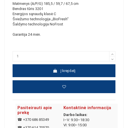
Matmenys (A/P/G) 185,5 / 59,7 / 67,5 cm
Bendras tūris 320 l
Energijos sąnaudų klasė C
Šviežumo technologija „BioFresh“
Šaldymo technologija NoFrost
Garantija 24 mėn.
Į krepšelį
Pasiteirauti apie
Kontaktinė informacija
prekę
Darbo laikas:
☎
+370 686 85349
I–V: 9:30–18:30
VI: 9:00–15:00
☎
+370 614 70570