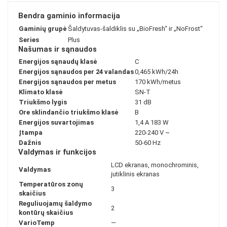
Bendra gaminio informacija
Gaminių grupė
Šaldytuvas-šaldiklis su „BioFresh“ ir „NoFrost“
Series
Plus
Našumas ir sąnaudos
Energijos sąnaudų klasė
C
Energijos sąnaudos per 24 valandas
0,465 kWh/24h
Energijos sąnaudos per metus
170 kWh/metus
Klimato klasė
SN-T
Triukšmo lygis
31 dB
Ore sklindančio triukšmo klasė
B
Energijos suvartojimas
1,4 A 183 W
Įtampa
220-240 V ~
Dažnis
50-60 Hz
Valdymas ir funkcijos
LCD ekranas, monochrominis,
Valdymas
jutiklinis ekranas
Temperatūros zonų
3
skaičius
Reguliuojamų šaldymo
2
kontūrų skaičius
VarioTemp
—