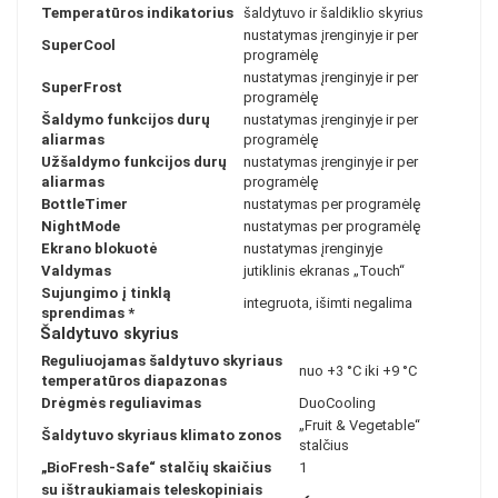
Temperatūros indikatorius
šaldytuvo ir šaldiklio skyrius
nustatymas įrenginyje ir per
SuperCool
programėlę
nustatymas įrenginyje ir per
SuperFrost
programėlę
Šaldymo funkcijos durų
nustatymas įrenginyje ir per
aliarmas
programėlę
Užšaldymo funkcijos durų
nustatymas įrenginyje ir per
aliarmas
programėlę
BottleTimer
nustatymas per programėlę
NightMode
nustatymas per programėlę
Ekrano blokuotė
nustatymas įrenginyje
Valdymas
jutiklinis ekranas „Touch“
Sujungimo į tinklą
integruota, išimti negalima
sprendimas
*
Šaldytuvo skyrius
Reguliuojamas šaldytuvo skyriaus
nuo +3 °C iki +9 °C
temperatūros diapazonas
Drėgmės reguliavimas
DuoCooling
„Fruit & Vegetable“
Šaldytuvo skyriaus klimato zonos
stalčius
„BioFresh-Safe“ stalčių skaičius
1
su ištraukiamais teleskopiniais