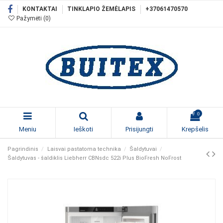
KONTAKTAI
TINKLAPIO ŽEMĖLAPIS
+37061470570
Pažymėti (
0
)
0
Meniu
Ieškoti
Prisijungti
Krepšelis
Pagrindinis
Laisvai pastatoma technika
Šaldytuvai
Šaldytuvas - šaldiklis Liebherr CBNsdc 522i Plus BioFresh NoFrost