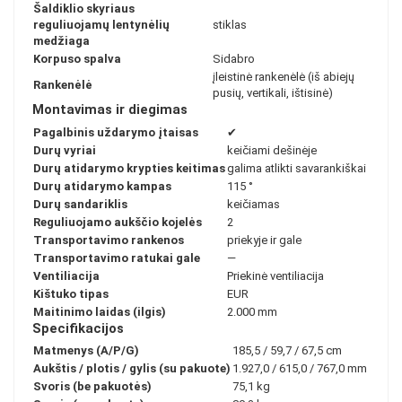
Šaldiklio skyriaus
reguliuojamų lentynėlių
stiklas
medžiaga
Korpuso spalva
Sidabro
įleistinė rankenėlė (iš abiejų
Rankenėlė
pusių, vertikali, ištisinė)
Montavimas ir diegimas
Pagalbinis uždarymo įtaisas
✔
Durų vyriai
keičiami dešinėje
Durų atidarymo krypties keitimas
galima atlikti savarankiškai
Durų atidarymo kampas
115 °
Durų sandariklis
keičiamas
Reguliuojamo aukščio kojelės
2
Transportavimo rankenos
priekyje ir gale
Transportavimo ratukai gale
—
Ventiliacija
Priekinė ventiliacija
Kištuko tipas
EUR
Maitinimo laidas (ilgis)
2.000 mm
Specifikacijos
Matmenys (A/P/G)
185,5 / 59,7 / 67,5 cm
Aukštis / plotis / gylis (su pakuote)
1.927,0 / 615,0 / 767,0 mm
Svoris (be pakuotės)
75,1 kg