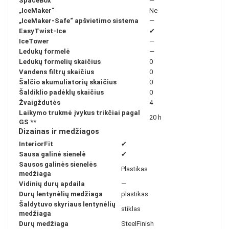
SpaceBox
—
„IceMaker“
Ne
„IceMaker-Safe“ apšvietimo sistema
—
EasyTwist-Ice
✔
IceTower
—
Ledukų formelė
—
Ledukų formelių skaičius
0
Vandens filtrų skaičius
0
Šalčio akumuliatorių skaičius
0
Šaldiklio padėklų skaičius
0
Žvaigždutės
4
Laikymo trukmė įvykus trikčiai pagal
20 h
GS
**
Dizainas ir medžiagos
InteriorFit
✔
Sausa galinė sienelė
✔
Sausos galinės sienelės
Plastikas
medžiaga
Vidinių durų apdaila
—
Durų lentynėlių medžiaga
plastikas
Šaldytuvo skyriaus lentynėlių
stiklas
medžiaga
Durų medžiaga
SteelFinish