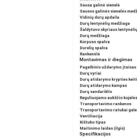
Sausa galinė sienelė
Sausos galinės sienelės med
Vidinių durų apdaila
Durų lentynėlių medžiaga
Šaldytuvo skyriaus lentynėl
Durų medžiaga
Korpuso spalva
Durelių spalva
Rankenėlė
Montavimas ir diegimas
Pagalbinis uždarymo įtaisas
Durų vyriai
Durų atidarymo krypties keit
Durų atidarymo kampas
Durų sandariklis
Reguliuojamo aukščio kojelė
Transportavimo rankenos
Transportavimo ratukai gale
Ventiliacija
Kištuko tipas
Maitinimo laidas (ilgis)
Specifikacijos