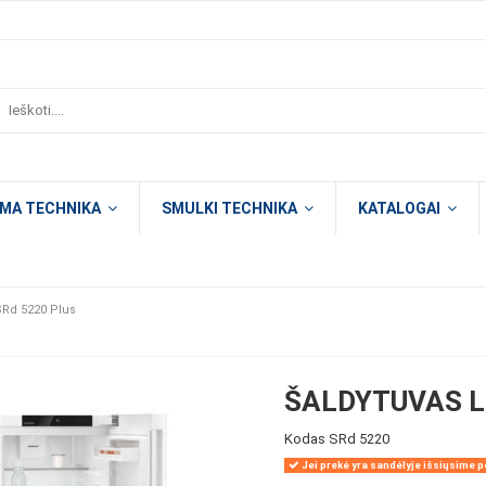
OMA TECHNIKA
SMULKI TECHNIKA
KATALOGAI
SRd 5220 Plus
ŠALDYTUVAS L
Kodas
SRd 5220
Jei prekė yra sandėlyje išsiųsime pe