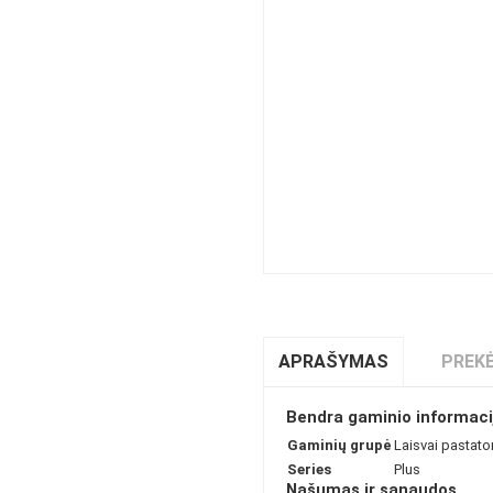
APRAŠYMAS
PREKĖ
Bendra gaminio informaci
Gaminių grupė
Laisvai pastat
Series
Plus
Našumas ir sąnaudos