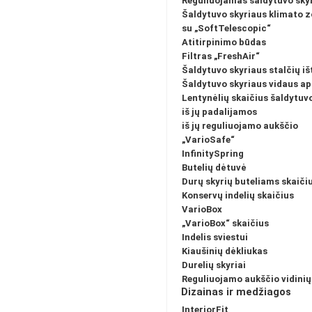
Reguliuojamas šaldytuvo sky
Šaldytuvo skyriaus klimato 
su „SoftTelescopic“
Atitirpinimo būdas
Filtras „FreshAir“
Šaldytuvo skyriaus stalčių i
Šaldytuvo skyriaus vidaus a
Lentynėlių skaičius šaldytuvo
iš jų padalijamos
iš jų reguliuojamo aukščio
„VarioSafe“
InfinitySpring
Butelių dėtuvė
Durų skyrių buteliams skaiči
Konservų indelių skaičius
VarioBox
„VarioBox“ skaičius
Indelis sviestui
Kiaušinių dėkliukas
Durelių skyriai
Reguliuojamo aukščio vidinių
Dizainas ir medžiagos
InteriorFit