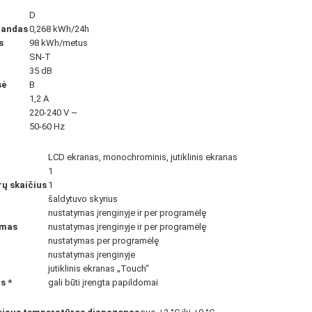
D
landas
0,268 kWh/24h
s
98 kWh/metus
SN-T
35 dB
sė
B
1,2 A
220-240 V ~
50-60 Hz
LCD ekranas, monochrominis, jutiklinis ekranas
1
ų skaičius
1
šaldytuvo skyrius
nustatymas įrenginyje ir per programėlę
rmas
nustatymas įrenginyje ir per programėlę
nustatymas per programėlę
nustatymas įrenginyje
jutiklinis ekranas „Touch“
as
*
gali būti įrengta papildomai