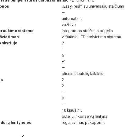
riaus temperatūros diapazonas
nuo +2 °C iki +9 °C
zonos
„EasyFresh“ su universaliu stalčiumi
—
automatinis
vožtuve
štraukimo sistema
integruotas stalčiaus bėgelis
pšvietimas
viršutinio LED apšvietimo sistema
 skyriuje
7
1
6
✔
—
plieninis butelių laikiklis
us
2
2
—
0
—
10 kiaušinių
butelių ir konservų lentyna
 durų lentynėlės
reguliavimas pakopomis
✔