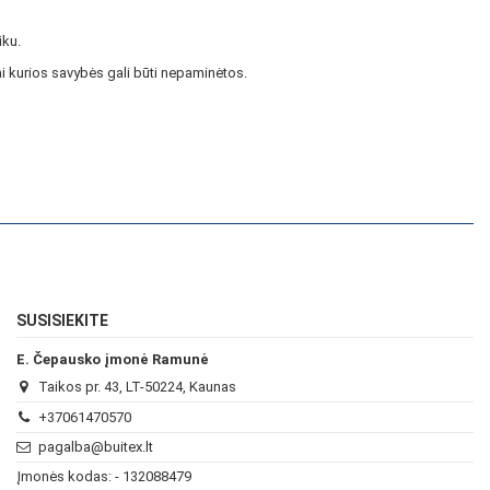
iku.
i kurios savybės gali būti nepaminėtos.
SUSISIEKITE
E. Čepausko įmonė Ramunė
Taikos pr. 43, LT-50224, Kaunas
+37061470570
pagalba@buitex.lt
Įmonės kodas: - 132088479