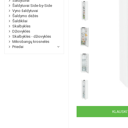
Šaldytuvai
Šaldytuvai Side-by-Side
Vyno šaldytuvai
Šaldymo dėžės
Šaldikliai
Skalbyklės
Džiovyklės
Skalbyklės - džiovyklės
Mikrobangų krosnelės
Priedai
KLAUSKIT