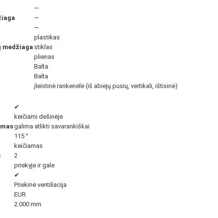
—
žiaga
—
—
plastikas
ių medžiaga
stiklas
plienas
Balta
Balta
įleistinė rankenėlė (iš abiejų pusių, vertikali, ištisinė)
✔
keičiami dešinėje
imas
galima atlikti savarankiškai
115 °
keičiamas
s
2
priekyje ir gale
✔
Priekinė ventiliacija
EUR
2.000 mm