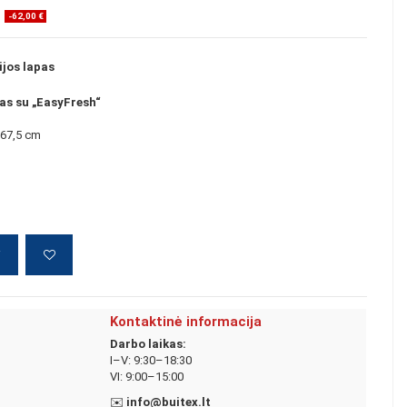
-62,00 €
jos lapas
as su „EasyFresh“
 67,5 cm
į
Kontaktinė informacija
Darbo laikas:
I–V: 9:30–18:30
VI: 9:00–15:00
✉️
info@buitex.lt