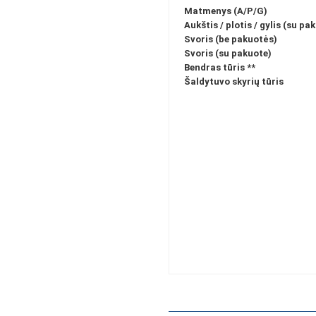
Matmenys (A/P/G)
Aukštis / plotis / gylis (su pa
Svoris (be pakuotės)
Svoris (su pakuote)
Bendras tūris
**
Šaldytuvo skyrių tūris