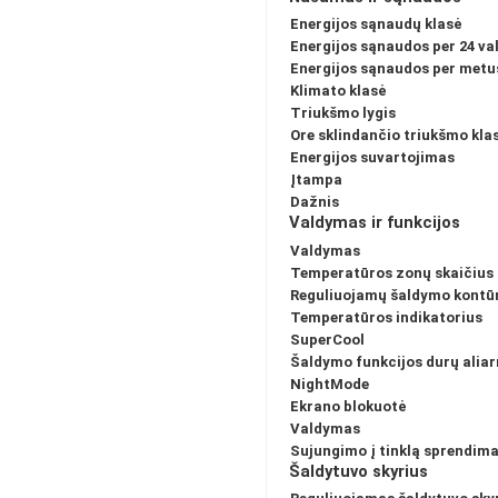
Energijos sąnaudų klasė
Energijos sąnaudos per 24 va
Energijos sąnaudos per metu
Klimato klasė
Triukšmo lygis
Ore sklindančio triukšmo kla
Energijos suvartojimas
Įtampa
Dažnis
Valdymas ir funkcijos
Valdymas
Temperatūros zonų skaičius
Reguliuojamų šaldymo kontūr
Temperatūros indikatorius
SuperCool
Šaldymo funkcijos durų alia
NightMode
Ekrano blokuotė
Valdymas
Sujungimo į tinklą sprendim
Šaldytuvo skyrius