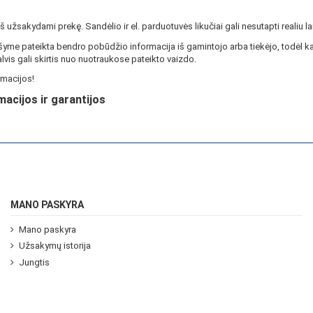
ieš užsakydami prekę. Sandėlio ir el. parduotuvės likučiai gali nesutapti realiu la
yme pateikta bendro pobūdžio informacija iš gamintojo arba tiekėjo, todėl ka
lvis gali skirtis nuo nuotraukose pateikto vaizdo.
macijos!
macijos ir garantijos
MANO PASKYRA
Mano paskyra
Užsakymų istorija
Jungtis