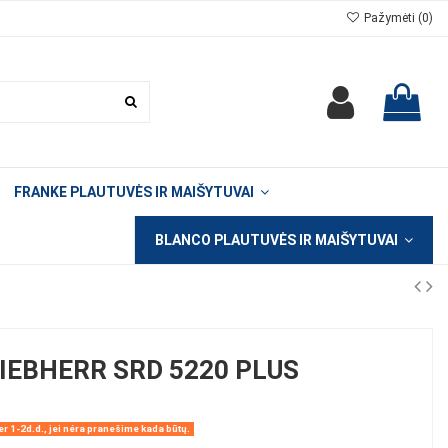
Pažymėti (
0
)
FRANKE PLAUTUVĖS IR MAIŠYTUVAI
BLANCO PLAUTUVĖS IR MAIŠYTUVAI
IEBHERR SRD 5220 PLUS
r 1-2d.d., jei nėra pranešime kada būtų.