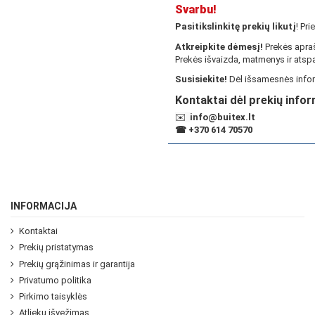
Svarbu!
Pasitikslinkitę prekių likutį
! Pr
Atkreipkite dėmesį!
Prekės apraš
Prekės išvaizda, matmenys ir atspa
Susisiekite!
Dėl išsamesnės infor
Kontaktai dėl prekių infor
✉️
info@buitex.lt
☎
+370 614 70570
INFORMACIJA
Kontaktai
Prekių pristatymas
Prekių grąžinimas ir garantija
Privatumo politika
Pirkimo taisyklės
Atliekų išvežimas