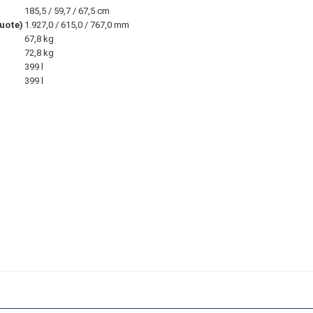
185,5 / 59,7 / 67,5 cm
kuote)
1.927,0 / 615,0 / 767,0 mm
67,8 kg
72,8 kg
399 l
399 l