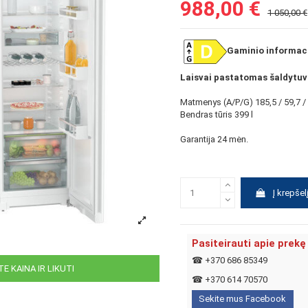
988,00 €
1 050,00 €
Gaminio informaci
Laisvai pastatomas šaldytuv
Matmenys (A/P/G) 185,5 / 59,7 /
Bendras tūris 399 l
Garantija 24 mėn.
Į krepšel
Pasiteirauti apie prekę
☎
+370 686 85349
E KAINA IR LIKUTI
☎
+370 614 70570
Sekite mus Facebook