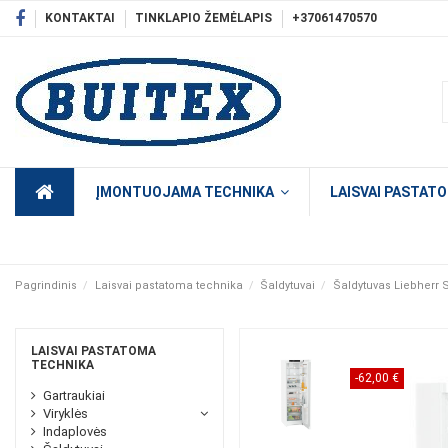
KONTAKTAI
TINKLAPIO ŽEMĖLAPIS
+37061470570
ĮMONTUOJAMA TECHNIKA
LAISVAI PASTAT
Pagrindinis
Laisvai pastatoma technika
Šaldytuvai
Šaldytuvas Liebherr 
LAISVAI PASTATOMA
TECHNIKA
-62,00 €
Gartraukiai
Viryklės
Indaplovės