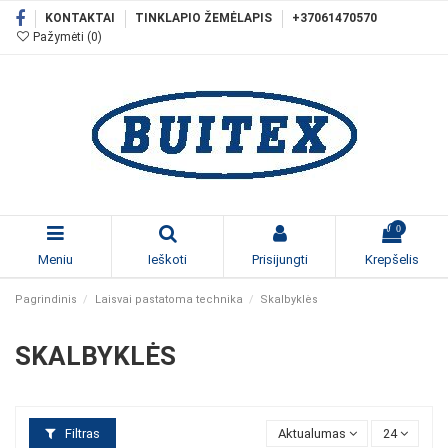
KONTAKTAI
TINKLAPIO ŽEMĖLAPIS
+37061470570
Pažymėti (
0
)
0
Meniu
Ieškoti
Prisijungti
Krepšelis
Pagrindinis
Laisvai pastatoma technika
Skalbyklės
SKALBYKLĖS
Filtras
Aktualumas
24