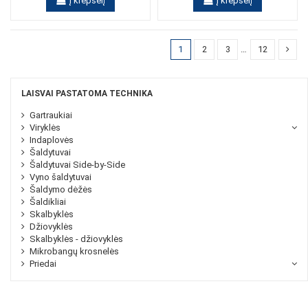
Į krepšelį
Į krepšelį
1
2
3
…
12
LAISVAI PASTATOMA TECHNIKA
Gartraukiai
Viryklės
Indaplovės
Šaldytuvai
Šaldytuvai Side-by-Side
Vyno šaldytuvai
Šaldymo dėžės
Šaldikliai
Skalbyklės
Džiovyklės
Skalbyklės - džiovyklės
Mikrobangų krosnelės
Priedai