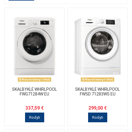
Klausti kainą ir likutį
Klausti kainą ir likutį
SKALBYKLĖ WHIRLPOOL
SKALBYKLĖ WHIRLPOOL
FWG71284W EU
FWSD 71283WS EU
337,59 €
299,00 €
Rodyti
Rodyti