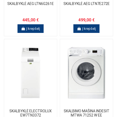
SKALBYKLĖ AEG LTN6G261E
SKALBYKLĖ AEG LTN7E272E
445,00 €
499,00 €
Į krepšelį
Į krepšelį
SKALBYKLĖ ELECTROLUX
SKALBIMO MAŠINA INDESIT
EW7TN3372
MTWA 71252 W EE