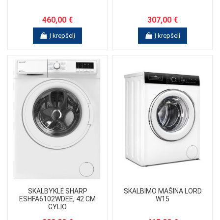
460,00 €
307,00 €
Į krepšelį
Į krepšelį
SKALBYKLĖ SHARP
SKALBIMO MAŠINA LORD
ESHFA6102WDEE, 42 CM
W15
GYLIO