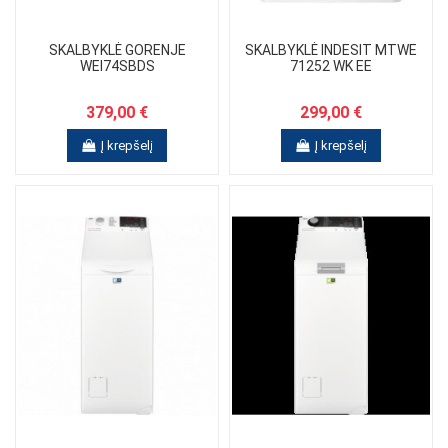
SKALBYKLĖ GORENJE
SKALBYKLĖ INDESIT MTWE
WEI74SBDS
71252 WK EE
379,00 €
299,00 €
Į krepšelį
Į krepšelį