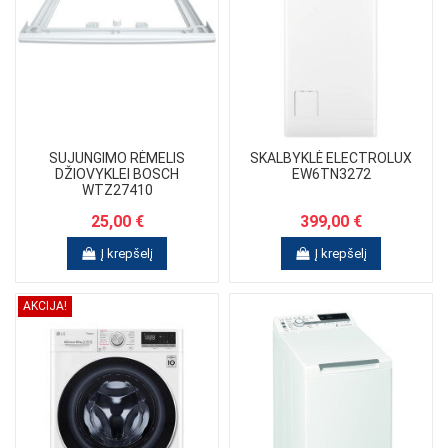
SUJUNGIMO RĖMELIS
SKALBYKLĖ ELECTROLUX
DŽIOVYKLEI BOSCH
EW6TN3272
WTZ27410
25,00 €
399,00 €
Į krepšelį
Į krepšelį
AKCIJA!