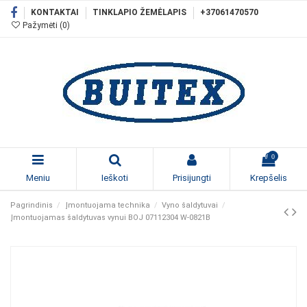
KONTAKTAI
TINKLAPIO ŽEMĖLAPIS
+37061470570
Pažymėti (
0
)
0
Meniu
Ieškoti
Prisijungti
Krepšelis
Pagrindinis
Įmontuojama technika
Vyno šaldytuvai
Įmontuojamas šaldytuvas vynui BOJ 07112304 W-0821B