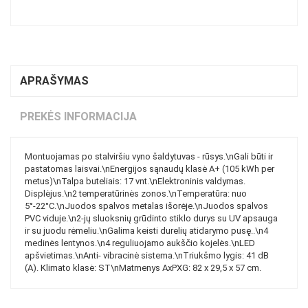
APRAŠYMAS
PREKĖS INFORMACIJA
Montuojamas po stalviršiu vyno šaldytuvas - rūsys.\nGali būti ir
pastatomas laisvai.\nEnergijos sąnaudų klasė A+ (105 kWh per
metus)\nTalpa buteliais: 17 vnt.\nElektroninis valdymas.
Displėjus.\n2 temperatūrinės zonos.\nTemperatūra: nuo
5°-22°C.\nJuodos spalvos metalas išorėje.\nJuodos spalvos
PVC viduje.\n2-jų sluoksnių grūdinto stiklo durys su UV apsauga
ir su juodu rėmeliu.\nGalima keisti durelių atidarymo pusę..\n4
medinės lentynos.\n4 reguliuojamo aukščio kojelės.\nLED
apšvietimas.\nAnti- vibracinė sistema.\nTriukšmo lygis: 41 dB
(A). Klimato klasė: ST\nMatmenys AxPXG: 82 x 29,5 x 57 cm.