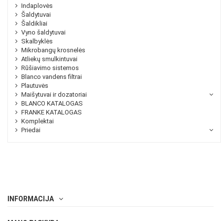
Indaplovės
Šaldytuvai
Šaldikliai
Vyno šaldytuvai
Skalbyklės
Mikrobangų krosnelės
Atliekų smulkintuvai
Rūšiavimo sistemos
Blanco vandens filtrai
Plautuvės
Maišytuvai ir dozatoriai
BLANCO KATALOGAS
FRANKE KATALOGAS
Komplektai
Priedai
INFORMACIJA