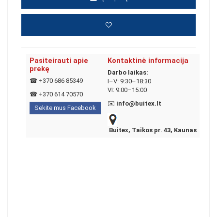
Pasiteirauti apie
Kontaktinė informacija
prekę
Darbo laikas:
☎
+370 686 85349
I–V: 9:30–18:30
VI: 9:00–15:00
☎
+370 614 70570
✉️
info@buitex.lt
Sekite mus Facebook
Buitex, Taikos pr. 43, Kaunas