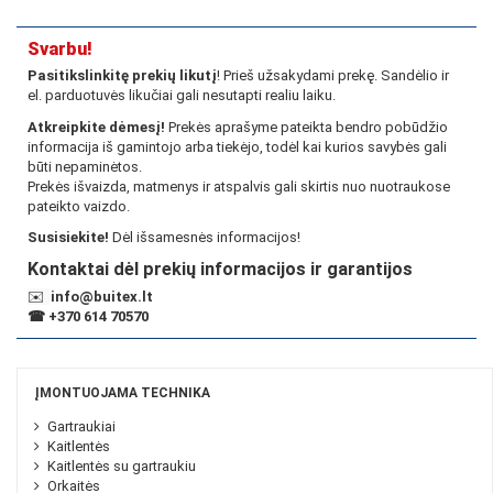
Svarbu!
Pasitikslinkitę prekių likutį
! Prieš užsakydami prekę. Sandėlio ir
el. parduotuvės likučiai gali nesutapti realiu laiku.
Atkreipkite dėmesį!
Prekės aprašyme pateikta bendro pobūdžio
informacija iš gamintojo arba tiekėjo, todėl kai kurios savybės gali
būti nepaminėtos.
Prekės išvaizda, matmenys ir atspalvis gali skirtis nuo nuotraukose
pateikto vaizdo.
Susisiekite!
Dėl išsamesnės informacijos!
Kontaktai dėl prekių informacijos ir garantijos
✉️
info@buitex.lt
☎
+370 614 70570
ĮMONTUOJAMA TECHNIKA
Gartraukiai
Kaitlentės
Kaitlentės su gartraukiu
Orkaitės