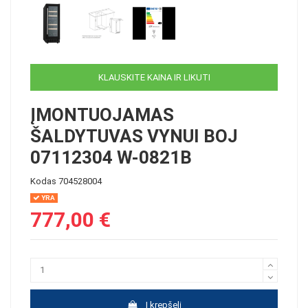
KLAUSKITE KAINA IR LIKUTI
ĮMONTUOJAMAS
ŠALDYTUVAS VYNUI BOJ
07112304 W-0821B
Kodas
704528004
YRA
777,00 €
Į krepšelį