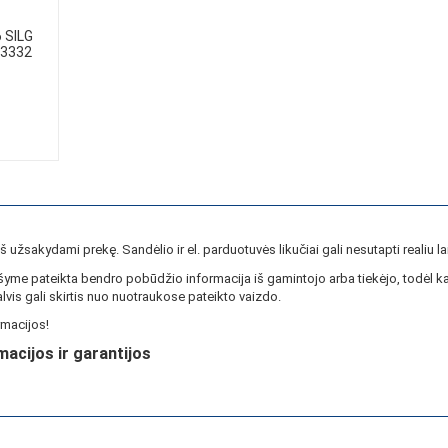
 SILG
23332
ieš užsakydami prekę. Sandėlio ir el. parduotuvės likučiai gali nesutapti realiu la
yme pateikta bendro pobūdžio informacija iš gamintojo arba tiekėjo, todėl ka
lvis gali skirtis nuo nuotraukose pateikto vaizdo.
macijos!
macijos ir garantijos