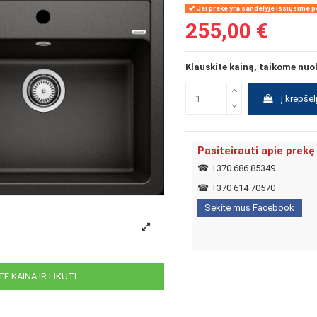
Jei prekė yra sandėlyje išsiųsime pe
255,00 €
Klauskite kainą, taikome nuo
Į krepšel
Pasiteirauti apie prekę
☎
+370 686 85349
☎
+370 614 70570
Sekite mus Facebook
E KAINA IR LIKUTI