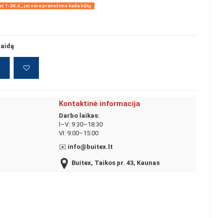
r 1-2d.d., jei nėra pranešime kada būtų.
laidą
į
Kontaktinė informacija
Darbo laikas:
I–V: 9:30–18:30
VI: 9:00–15:00
✉️
info@buitex.lt
Buitex, Taikos pr. 43, Kaunas