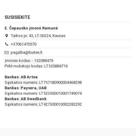
SUSISIEKITE
E. Čepausko įmonė Ramunė
Taikos pr. 43, LT-50224, Kaunas
+37061470570
pagalba@buitex.lt
Įmonės kodas: - 132088479
PVM mokėtojo kodas: LT320884716
Bankas: AB Artea
Sąskaitos numeris: LT737180900004468298
Bankas: Paysera, UAB
Sąskaitos numeris: LT523500010001749074
Bankas: AB Swedbank
Sąskaitos numeris: LT427300010002282292