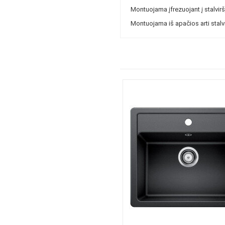
Montuojama įfrezuojant į stalviršį
Montuojama iš apačios arti stalvi