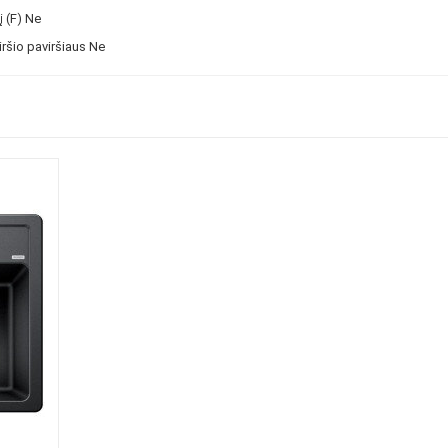
 (F)
Ne
ršio paviršiaus
Ne