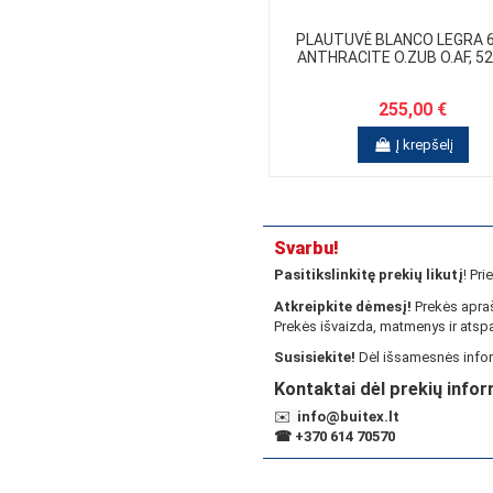
PLAUTUVĖ BLANCO LEGRA 6
ANTHRACITE O.ZUB O.AF, 5
255,00 €
Į krepšelį
Svarbu!
Pasitikslinkitę prekių likutį
! Pr
Atkreipkite dėmesį!
Prekės apraš
Prekės išvaizda, matmenys ir atspa
Susisiekite!
Dėl išsamesnės infor
Kontaktai dėl prekių infor
✉️
info@buitex.lt
☎
+370 614 70570