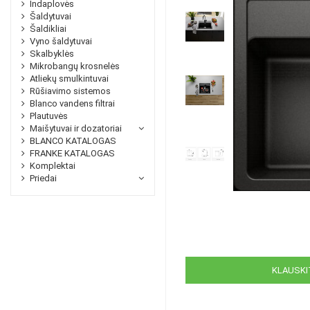
Indaplovės
Šaldytuvai
Šaldikliai
Vyno šaldytuvai
Skalbyklės
Mikrobangų krosnelės
Atliekų smulkintuvai
Rūšiavimo sistemos
Blanco vandens filtrai
Plautuvės
Maišytuvai ir dozatoriai
BLANCO KATALOGAS
FRANKE KATALOGAS
Komplektai
Priedai
KLAUSKIT