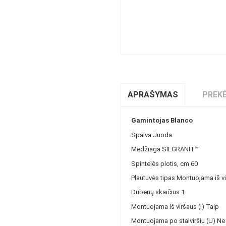
APRAŠYMAS
PREKĖ
Gamintojas
Blanco
Spalva
Juoda
Medžiaga
SILGRANIT™
Spintelės plotis, cm
60
Plautuvės tipas
Montuojama iš vi
Dubenų skaičius
1
Montuojama iš viršaus (I)
Taip
Montuojama po stalviršiu (U)
Ne