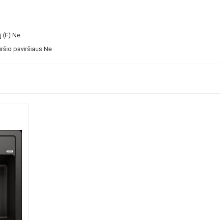
 (F)
Ne
ršio paviršiaus
Ne