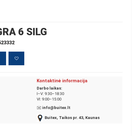
RA 6 SILG
 523332
į
Kontaktinė informacija
Darbo laikas:
I–V: 9:30–18:30
VI: 9:00–15:00
✉️
info@buitex.lt
Buitex, Taikos pr. 43, Kaunas