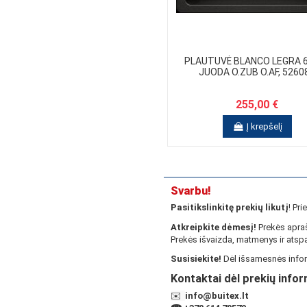
PLAUTUVĖ BLANCO LEGRA 6
JUODA O.ZUB O.AF, 5260
255,00 €
Į krepšelį
Svarbu!
Pasitikslinkitę prekių likutį
! Pr
Atkreipkite dėmesį!
Prekės apraš
Prekės išvaizda, matmenys ir atspa
Susisiekite!
Dėl išsamesnės infor
Kontaktai dėl prekių infor
✉️
info@buitex.lt