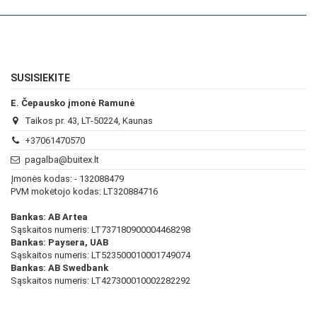
SUSISIEKITE
E. Čepausko įmonė Ramunė
Taikos pr. 43, LT-50224, Kaunas
+37061470570
pagalba@buitex.lt
Įmonės kodas: - 132088479
PVM mokėtojo kodas: LT320884716
Bankas: AB Artea
Sąskaitos numeris: LT737180900004468298
Bankas: Paysera, UAB
Sąskaitos numeris: LT523500010001749074
Bankas: AB Swedbank
Sąskaitos numeris: LT427300010002282292