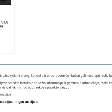
 SILG
84
ieš užsakydami prekę. Sandėlio ir el. parduotuvės likučiai gali nesutapti realiu la
yme pateikta bendro pobūdžio informacija iš gamintojo arba tiekėjo, todėl ka
lvis gali skirtis nuo nuotraukose pateikto vaizdo.
macijos!
macijos ir garantijos