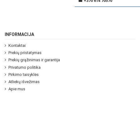
☎
+370 614 70570
INFORMACIJA
Kontaktai
Prekių pristatymas
Prekių grąžinimas ir garantija
Privatumo politika
Pirkimo taisyklės
Atliekų išvežimas
Apie mus