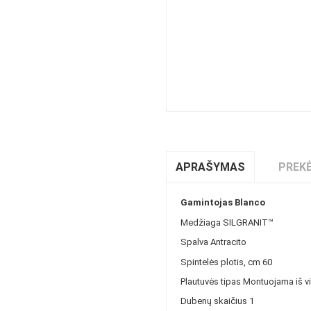
APRAŠYMAS
PREKĖ
Gamintojas
Blanco
Medžiaga
SILGRANIT™
Spalva
Antracito
Spintelės plotis, cm
60
Plautuvės tipas
Montuojama iš vi
Dubenų skaičius
1