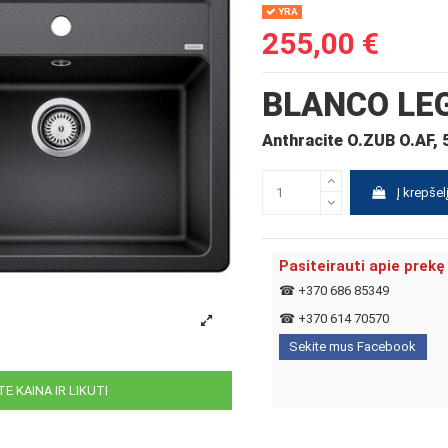
YRA
255,00 €
BLANCO LEG
Anthracite O.ZUB O.AF,
Į krepšel
Pasiteirauti apie prekę
☎
+370 686 85349
☎
+370 614 70570
Sekite mus Facebook
E KAINA IR LIKUTI