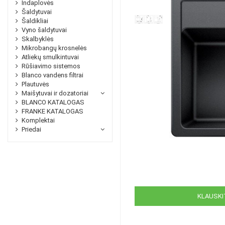
Indaplovės
Šaldytuvai
Šaldikliai
Vyno šaldytuvai
Skalbyklės
Mikrobangų krosnelės
Atliekų smulkintuvai
Rūšiavimo sistemos
Blanco vandens filtrai
Plautuvės
Maišytuvai ir dozatoriai
BLANCO KATALOGAS
FRANKE KATALOGAS
Komplektai
Priedai
KLAUSKIT