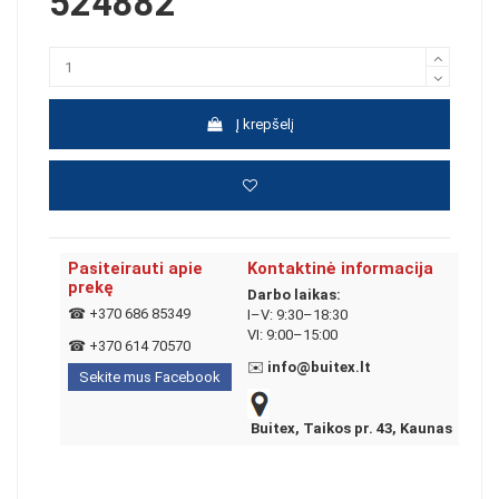
524882
Į krepšelį
Pasiteirauti apie
Kontaktinė informacija
prekę
Darbo laikas:
☎
+370 686 85349
I–V: 9:30–18:30
VI: 9:00–15:00
☎
+370 614 70570
✉️
info@buitex.lt
Sekite mus Facebook
Buitex, Taikos pr. 43, Kaunas