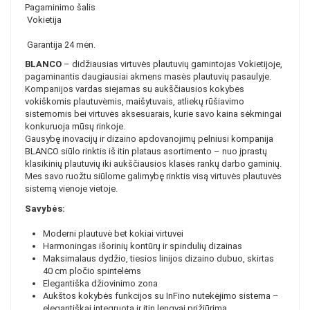
Pagaminimo šalis
Vokietija
Garantija 24 mėn.
BLANCO
– didžiausias virtuvės plautuvių gamintojas Vokietijoje,
pagaminantis daugiausiai akmens masės plautuvių pasaulyje.
Kompanijos vardas siejamas su aukščiausios kokybės
vokiškomis plautuvėmis, maišytuvais, atliekų rūšiavimo
sistemomis bei virtuvės aksesuarais, kurie savo kaina sėkmingai
konkuruoja mūsų rinkoje.
Gausybę inovacijų ir dizaino apdovanojimų pelniusi kompanija
BLANCO siūlo rinktis iš itin plataus asortimento – nuo įprastų
klasikinių plautuvių iki aukščiausios klasės rankų darbo gaminių.
Mes savo ruožtu siūlome galimybę rinktis visą virtuvės plautuvės
sistemą vienoje vietoje.
Savybės:
Moderni plautuvė bet kokiai virtuvei
Harmoningas išorinių kontūrų ir spindulių dizainas
Maksimalaus dydžio, tiesios linijos dizaino dubuo, skirtas
40 cm pločio spintelėms
Elegantiška džiovinimo zona
Aukštos kokybės funkcijos su InFino nutekėjimo sistema –
elegantiškai integruota ir itin lengvai prižiūrima