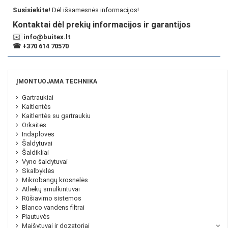
Susisiekite!
Dėl išsamesnės informacijos!
Kontaktai dėl prekių informacijos ir garantijos
✉️
info@buitex.lt
☎
+370 614 70570
ĮMONTUOJAMA TECHNIKA
Gartraukiai
Kaitlentės
Kaitlentės su gartraukiu
Orkaitės
Indaplovės
Šaldytuvai
Šaldikliai
Vyno šaldytuvai
Skalbyklės
Mikrobangų krosnelės
Atliekų smulkintuvai
Rūšiavimo sistemos
Blanco vandens filtrai
Plautuvės
Maišytuvai ir dozatoriai