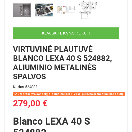
KLAUSKITE KAINA IR LIKUTI
VIRTUVINĖ PLAUTUVĖ
BLANCO LEXA 40 S 524882,
ALIUMINIO METALINĖS
SPALVOS
Kodas
524882
Jei prekė yra sandėlyje išsiųsime per 1-2d.d., jei nėra pranešime kada būtų.
279,00 €
Blanco LEXA 40 S