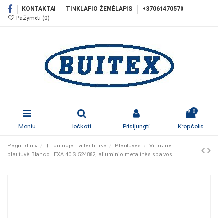
KONTAKTAI
TINKLAPIO ŽEMĖLAPIS
+37061470570
Pažymėti (
0
)
0
Meniu
Ieškoti
Prisijungti
Krepšelis
Pagrindinis
Įmontuojama technika
Plautuvės
Virtuvinė
plautuvė Blanco LEXA 40 S 524882, aliuminio metalinės spalvos