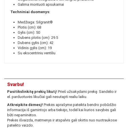
Galima montuoti apsukamai
Techniniai duomenys:
Medžiaga: Silgranit®
Plotis (cm): 68
Gylis (cm): 50
Dubens plotis (cm): 29.5
Dubens gylis (cm): 42
Vidinis gylis (cm): 19
Su ekscentriniu ventiliu
Svarbu!
Pasitikslinkitę prekių likutį
! Prieš užsakydami prekę. Sandėlio ir
el. parduotuvės likučiai gali nesutapti realiu laiku.
Atkreipkite dėmesį!
Prekės aprašyme pateikta bendro pobūdžio
informacija iš gamintojo arba tiekėjo, todėl kai kurios savybės gali
būti nepaminėtos.
Prekės išvaizda, matmenys ir atspalvis gali skirtis nuo nuotraukose
pateikto vaizdo.