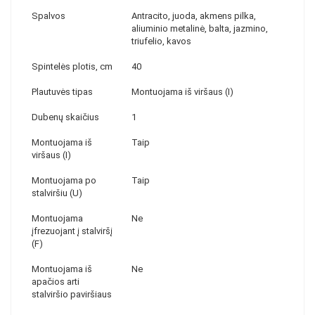
Spalvos
Antracito, juoda, akmens pilka,
aliuminio metalinė, balta, jazmino,
triufelio, kavos
Spintelės plotis, cm
40
Plautuvės tipas
Montuojama iš viršaus (I)
Dubenų skaičius
1
Montuojama iš
Taip
viršaus (I)
Montuojama po
Taip
stalviršiu (U)
Montuojama
Ne
įfrezuojant į stalviršį
(F)
Montuojama iš
Ne
apačios arti
stalviršio paviršiaus