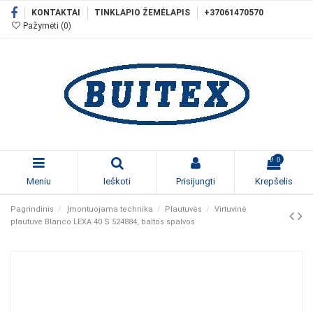
KONTAKTAI
TINKLAPIO ŽEMĖLAPIS
+37061470570
Pažymėti (
0
)
0
Meniu
Ieškoti
Prisijungti
Krepšelis
Pagrindinis
Įmontuojama technika
Plautuvės
Virtuvinė
plautuvė Blanco LEXA 40 S 524884, baltos spalvos