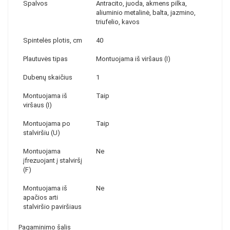
Spalvos
Antracito, juoda, akmens pilka,
aliuminio metalinė, balta, jazmino,
triufelio, kavos
Spintelės plotis, cm
40
Plautuvės tipas
Montuojama iš viršaus (I)
Dubenų skaičius
1
Montuojama iš
Taip
viršaus (I)
Montuojama po
Taip
stalviršiu (U)
Montuojama
Ne
įfrezuojant į stalviršį
(F)
Montuojama iš
Ne
apačios arti
stalviršio paviršiaus
Pagaminimo šalis