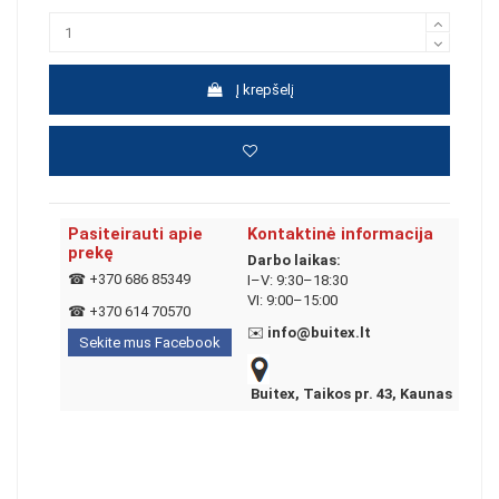
Į krepšelį
Pasiteirauti apie
Kontaktinė informacija
prekę
Darbo laikas:
☎
+370 686 85349
I–V: 9:30–18:30
VI: 9:00–15:00
☎
+370 614 70570
✉️
info@buitex.lt
Sekite mus Facebook
Buitex, Taikos pr. 43, Kaunas