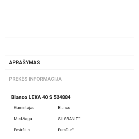
APRAŠYMAS
PREKĖS INFORMACIJA
Blanco LEXA 40 S 524884
Gamintojas
Blanco
Medžiaga
SILGRANIT™
Paviršius
PuraDur™