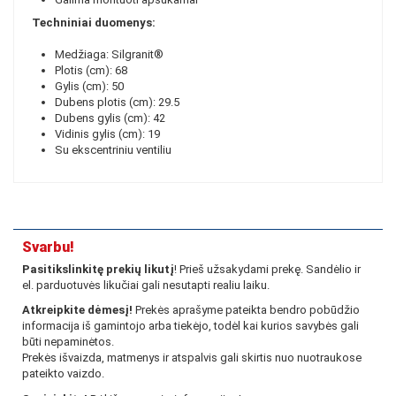
Techniniai duomenys:
Medžiaga: Silgranit®
Plotis (cm): 68
Gylis (cm): 50
Dubens plotis (cm): 29.5
Dubens gylis (cm): 42
Vidinis gylis (cm): 19
Su ekscentriniu ventiliu
Svarbu!
Pasitikslinkitę prekių likutį
! Prieš užsakydami prekę. Sandėlio ir
el. parduotuvės likučiai gali nesutapti realiu laiku.
Atkreipkite dėmesį!
Prekės aprašyme pateikta bendro pobūdžio
informacija iš gamintojo arba tiekėjo, todėl kai kurios savybės gali
būti nepaminėtos.
Prekės išvaizda, matmenys ir atspalvis gali skirtis nuo nuotraukose
pateikto vaizdo.