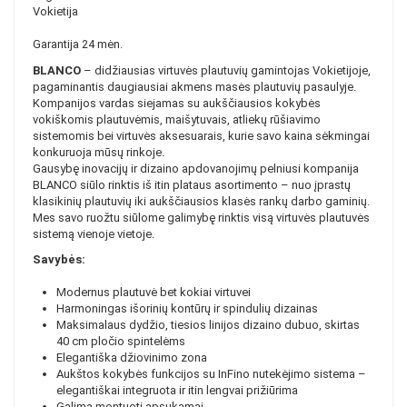
Vokietija
Garantija 24 mėn.
BLANCO
– didžiausias virtuvės plautuvių gamintojas Vokietijoje,
pagaminantis daugiausiai akmens masės plautuvių pasaulyje.
Kompanijos vardas siejamas su aukščiausios kokybės
vokiškomis plautuvėmis, maišytuvais, atliekų rūšiavimo
sistemomis bei virtuvės aksesuarais, kurie savo kaina sėkmingai
konkuruoja mūsų rinkoje.
Gausybę inovacijų ir dizaino apdovanojimų pelniusi kompanija
BLANCO siūlo rinktis iš itin plataus asortimento – nuo įprastų
klasikinių plautuvių iki aukščiausios klasės rankų darbo gaminių.
Mes savo ruožtu siūlome galimybę rinktis visą virtuvės plautuvės
sistemą vienoje vietoje.
Savybės:
Modernus plautuvė bet kokiai virtuvei
Harmoningas išorinių kontūrų ir spindulių dizainas
Maksimalaus dydžio, tiesios linijos dizaino dubuo, skirtas
40 cm pločio spintelėms
Elegantiška džiovinimo zona
Aukštos kokybės funkcijos su InFino nutekėjimo sistema –
elegantiškai integruota ir itin lengvai prižiūrima
Galima montuoti apsukamai