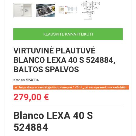
KLAUSKITE KAINA IR LIKUTI
VIRTUVINĖ PLAUTUVĖ
BLANCO LEXA 40 S 524884,
BALTOS SPALVOS
Kodas
524884
Jei prekė yra sandėlyje išsiųsime per 1-2d.d., jei nėra pranešime kada būtų.
279,00 €
Blanco LEXA 40 S
524884