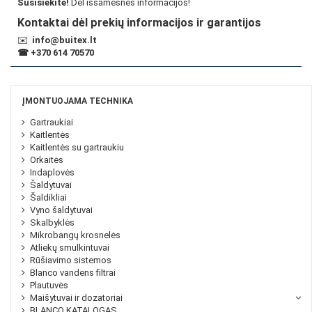
Susisiekite!
Dėl išsamesnės informacijos!
Kontaktai dėl prekių informacijos ir garantijos
✉️
info@buitex.lt
☎
+370 614 70570
ĮMONTUOJAMA TECHNIKA
Gartraukiai
Kaitlentės
Kaitlentės su gartraukiu
Orkaitės
Indaplovės
Šaldytuvai
Šaldikliai
Vyno šaldytuvai
Skalbyklės
Mikrobangų krosnelės
Atliekų smulkintuvai
Rūšiavimo sistemos
Blanco vandens filtrai
Plautuvės
Maišytuvai ir dozatoriai
BLANCO KATALOGAS