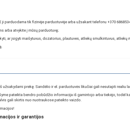
0€ ji parduodama tik fizinėje parduotuvėje arba užsakant telefonu +370 68685
s arba atvykite į mūsų parduotuvę;
ti, ar įsigyti maišytuvus, dozatorius, plautuves, atliekų smulkintuvus, atliekų 
ą.
ieš užsakydami prekę. Sandėlio ir el. parduotuvės likučiai gali nesutapti realiu la
yme pateikta bendro pobūdžio informacija iš gamintojo arba tiekėjo, todėl ka
lvis gali skirtis nuo nuotraukose pateikto vaizdo.
macijos!
macijos ir garantijos