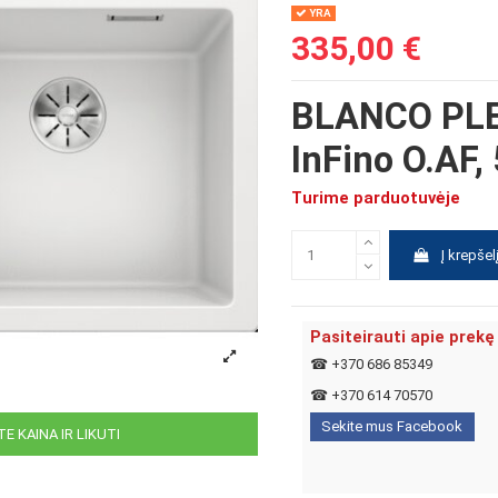
YRA
335,00 €
BLANCO PLE
InFino O.AF
Turime parduotuvėje
Į krepšel
Pasiteirauti apie prekę
☎
+370 686 85349
☎
+370 614 70570
Sekite mus Facebook
E KAINA IR LIKUTI