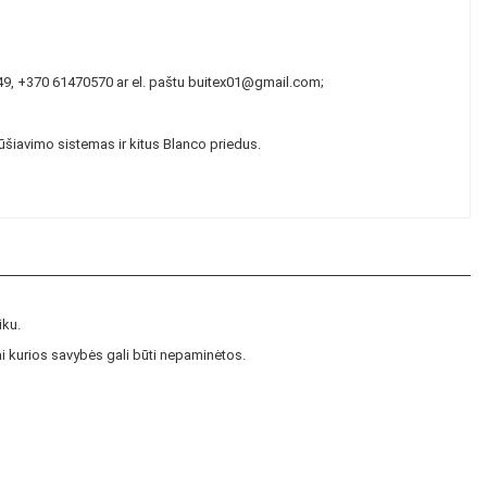
349, +370 61470570 ar el. paštu buitex01@gmail.com;
rūšiavimo sistemas ir kitus Blanco priedus.
iku.
i kurios savybės gali būti nepaminėtos.