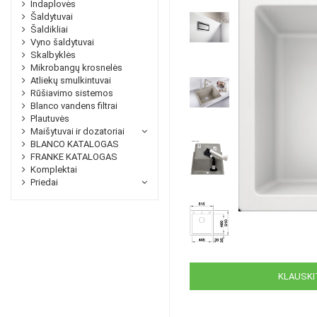
Indaplovės
Šaldytuvai
Šaldikliai
Vyno šaldytuvai
Skalbyklės
Mikrobangų krosnelės
Atliekų smulkintuvai
Rūšiavimo sistemos
Blanco vandens filtrai
Plautuvės
Maišytuvai ir dozatoriai
BLANCO KATALOGAS
FRANKE KATALOGAS
Komplektai
Priedai
KLAUSKIT