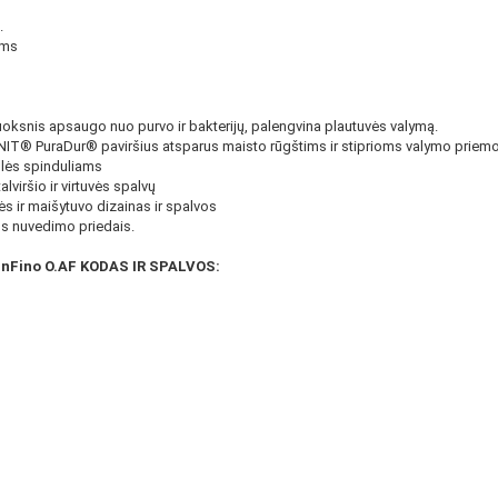
.
ams
oksnis apsaugo nuo purvo ir bakterijų, palengvina plautuvės valymą.
IT® PuraDur® paviršius atsparus maisto rūgštims ir stiprioms valymo priem
ulės spinduliams
lviršio ir virtuvės spalvų
ės ir maišytuvo dizainas ir spalvos
 nuvedimo priedais.
nFino O.AF KODAS IR SPALVOS: