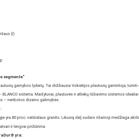
ršaus (I)
ip
me segmente“
autuvių gamybos lyderių. Tai didžiausia Vokietijos plautuvių gamintoja, turinti 
- BLANCO sistema. Maišytuvai, plautuvės ir atliekų rūšiavimo sistemos idealia
 – neribotos dizaino galimybės.
:
je yra 80 proc. natūralaus granito. Likusią dalį sudaro rišamoji medžiaga akril
ari ir lengvai prižiūrima.
raDur® yra: