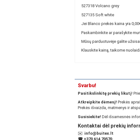
527318 Volcano grey
527135 Soft white
Jei Blanco prekės kaina yra 0,0
Paskambinkite ar parašykite mum
Mūsų parduotuvėje galite užsisaky
Klauskite kainą, taikome nuolaid
Svarbu!
Pasitikslinkitę prekių likutį
! Pr
Atkreipkite dėmesį!
Prekės apraš
Prekės išvaizda, matmenys ir atspa
Susisiekite!
Dėl išsamesnės infor
Kontaktai dėl prekių infor
✉️
info@buitex.lt
☎
+370 614 70570