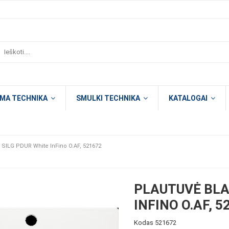
OMA TECHNIKA
SMULKI TECHNIKA
KATALOGAI
SILG PDUR White InFino O.AF, 521672
PLAUTUVĖ BLA
INFINO O.AF, 5
Kodas
521672