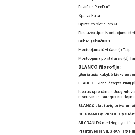
Paviršius PuraDur™
Spalva Balta
Spintelės plotis, cm 50
Plautuvės tipas Montuojama iš vi
Dubenų skaičius 1
Montuojama iš viršaus (I) Taip
Montuojama po stalviršiu (U) Ta
BLANCO filosofija:
„Geriausia kokybė kiekviena
BLANCO – viena iš tarptautinių pl
Idealus sprendimas Jūsų virtuvei
montavimas, patogus naudojimas
BLANCO plautuvių privalumai
SILGRANIT® PuraDur®
sudėty
SILGRANIT® medžiaga yra itin patv
Plautuvės iš SILGRANIT® Pu