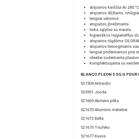
atsparios karščiui iki 280 °C
atsparios dūžiams, smūgi
lengvai valomos
atsparios įbrėžimams
tinka sąlyčiui su maistu
higieniškos HygienePlus slu
atsparios rūgštims SILGRAN
atsparios tiesioginiams sa
lengvai priderinamos prie sta
idealiai suderinama plautuv
komplektuojama su vandens
BLANCO PLEON 5 SILG PDUR I
521504 Antracito
525951 Juoda
521669 Akmens pilka
521670 Aliuminio metalinė
521672 Balta
521675 Triufelio
521677 Kavos