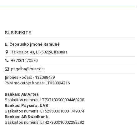
SUSISIEKITE
E. Čepausko įmonė Ramunė
Taikos pr. 43, LT-50224, Kaunas
+37061470570
pagalba@buitex.lt
Įmonės kodas: - 132088479
PVM mokėtojo kodas: LT320884716
Bankas: AB Artea
Sąskaitos numeris: LT737180900004468298
Bankas: Paysera, UAB
Sąskaitos numeris: LT523500010001749074
Bankas: AB Swedbank
Sąskaitos numeris: LT427300010002282292