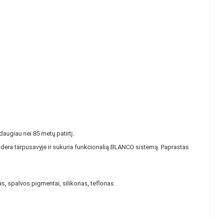
daugiau nei 85 metų patirtį.
i dera tarpusavyje ir sukuria funkcionalią BLANCO sistemą. Paprastas
as, spalvos pigmentai, silikonas, teflonas.