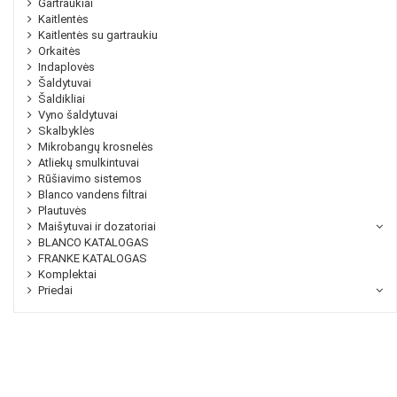
Gartraukiai
Kaitlentės
Kaitlentės su gartraukiu
Orkaitės
Indaplovės
Šaldytuvai
Šaldikliai
Vyno šaldytuvai
Skalbyklės
Mikrobangų krosnelės
Atliekų smulkintuvai
Rūšiavimo sistemos
Blanco vandens filtrai
Plautuvės
Maišytuvai ir dozatoriai
BLANCO KATALOGAS
FRANKE KATALOGAS
Komplektai
Priedai