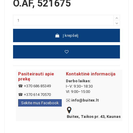
O.AF, 521675
Į krepšelį
Pasiteirauti apie
Kontaktinė informacija
prekę
Darbo laikas:
☎
+370 686 85349
I–V: 9:30–18:30
VI: 9:00–15:00
☎
+370 614 70570
✉️
info@buitex.lt
Sekite mus Facebook
Buitex, Taikos pr. 43, Kaunas