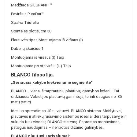
Medžiaga SILGRANIT™
Paviršius PuraDur™
Spalva Triufelio
Spintelės plotis, cm 50
Plautuvės tipas Montuojama iš viršaus (I)
Dubenų skaičius 1
Montuojama iš viršaus (I) Taip
Montuojama po stalviršiu (U) Taip
BLANCO filosofija:
„Geriausia kokybė kiekviename segmente“
BLANCO – viena iš tarptautinių plautuvių gamybos lyderių. Tai
didžiausia Vokietijos plautuvių gamintoja, turinti daugiau nei 85
metų patirtį.
Idealus sprendimas Jūsų virtuvei- BLANCO sistema. Maišytuvai,
plautuvės ir atliekų rūšiavimo sistemos idealiai dera tarpusavyje ir
sukuria funkcionalią BLANCO sistemą. Paprastas montavimas,
patogus naudojimas – neribotos dizaino galimybės.
BLANCO plautuvių privalumai: