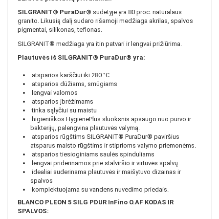
SILGRANIT® PuraDur®
sudėtyje yra 80 proc. natūralaus
granito. Likusią dalį sudaro rišamoji medžiaga akrilas, spalvos
pigmentai, silikonas, teflonas.
SILGRANIT® medžiaga yra itin patvari ir lengvai prižiūrima.
Plautuvės iš SILGRANIT® PuraDur® yra:
atsparios karščiui iki 280 °C.
atsparios dūžiams, smūgiams
lengvai valomos
atsparios įbrėžimams
tinka sąlyčiui su maistu
higieniškos HygienePlus sluoksnis apsaugo nuo purvo ir
bakterijų, palengvina plautuvės valymą.
atsparios rūgštims SILGRANIT® PuraDur® paviršius
atsparus maisto rūgštims ir stiprioms valymo priemonėms.
atsparios tiesioginiams saulės spinduliams
lengvai priderinamos prie stalviršio ir virtuvės spalvų
idealiai suderinama plautuvės ir maišytuvo dizainas ir
spalvos
komplektuojama su vandens nuvedimo priedais.
BLANCO PLEON 5 SILG PDUR InFino O.AF KODAS IR
SPALVOS: