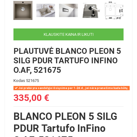
KLAUSKITE KAINA IR LIKUTI
PLAUTUVĖ BLANCO PLEON 5
SILG PDUR TARTUFO INFINO
O.AF, 521675
Kodas
521675
Jei prekė yra sandėlyje išsiųsime per 1-2d.d., jei nėra pranešime kada būtų.
335,00 €
BLANCO PLEON 5 SILG
PDUR Tartufo InFino