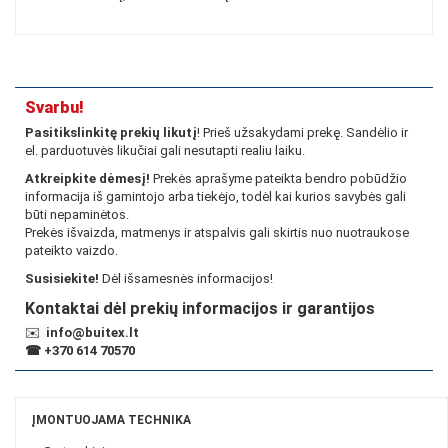
Svarbu!
Pasitikslinkitę prekių likutį
! Prieš užsakydami prekę. Sandėlio ir
el. parduotuvės likučiai gali nesutapti realiu laiku.
Atkreipkite dėmesį!
Prekės aprašyme pateikta bendro pobūdžio
informacija iš gamintojo arba tiekėjo, todėl kai kurios savybės gali
būti nepaminėtos.
Prekės išvaizda, matmenys ir atspalvis gali skirtis nuo nuotraukose
pateikto vaizdo.
Susisiekite!
Dėl išsamesnės informacijos!
Kontaktai dėl prekių informacijos ir garantijos
✉️
info@buitex.lt
☎
+370 614 70570
ĮMONTUOJAMA TECHNIKA