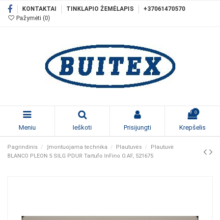
KONTAKTAI
TINKLAPIO ŽEMĖLAPIS
+37061470570
Pažymėti (
0
)
0
Meniu
Ieškoti
Prisijungti
Krepšelis
Pagrindinis
Įmontuojama technika
Plautuvės
Plautuvė
BLANCO PLEON 5 SILG PDUR Tartufo InFino O.AF, 521675