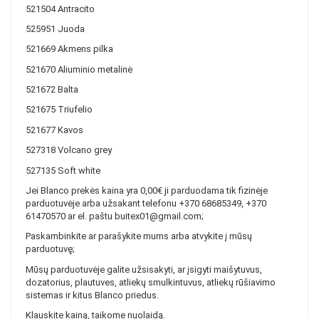
521504 Antracito
525951 Juoda
521669 Akmens pilka
521670 Aliuminio metalinė
521672 Balta
521675 Triufelio
521677 Kavos
527318 Volcano grey
527135 Soft white
Jei Blanco prekės kaina yra 0,00€ ji parduodama tik fizinėje
parduotuvėje arba užsakant telefonu +370 68685349, +370
61470570 ar el. paštu buitex01@gmail.com;
Paskambinkite ar parašykite mums arba atvykite į mūsų
parduotuvę;
Mūsų parduotuvėje galite užsisakyti, ar įsigyti maišytuvus,
dozatorius, plautuves, atliekų smulkintuvus, atliekų rūšiavimo
sistemas ir kitus Blanco priedus.
Klauskite kainą, taikome nuolaidą.