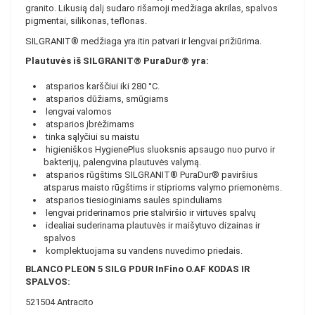
granito. Likusią dalį sudaro rišamoji medžiaga akrilas, spalvos
pigmentai, silikonas, teflonas.
SILGRANIT® medžiaga yra itin patvari ir lengvai prižiūrima.
Plautuvės iš SILGRANIT® PuraDur® yra:
atsparios karščiui iki 280 °C.
atsparios dūžiams, smūgiams
lengvai valomos
atsparios įbrėžimams
tinka sąlyčiui su maistu
higieniškos HygienePlus sluoksnis apsaugo nuo purvo ir
bakterijų, palengvina plautuvės valymą.
atsparios rūgštims SILGRANIT® PuraDur® paviršius
atsparus maisto rūgštims ir stiprioms valymo priemonėms.
atsparios tiesioginiams saulės spinduliams
lengvai priderinamos prie stalviršio ir virtuvės spalvų
idealiai suderinama plautuvės ir maišytuvo dizainas ir
spalvos
komplektuojama su vandens nuvedimo priedais.
BLANCO PLEON 5 SILG PDUR InFino O.AF KODAS IR
SPALVOS:
521504 Antracito