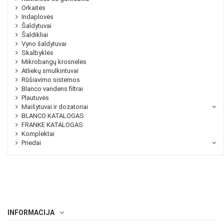
Orkaitės
Indaplovės
Šaldytuvai
Šaldikliai
Vyno šaldytuvai
Skalbyklės
Mikrobangų krosnelės
Atliekų smulkintuvai
Rūšiavimo sistemos
Blanco vandens filtrai
Plautuvės
Maišytuvai ir dozatoriai
BLANCO KATALOGAS
FRANKE KATALOGAS
Komplektai
Priedai
INFORMACIJA