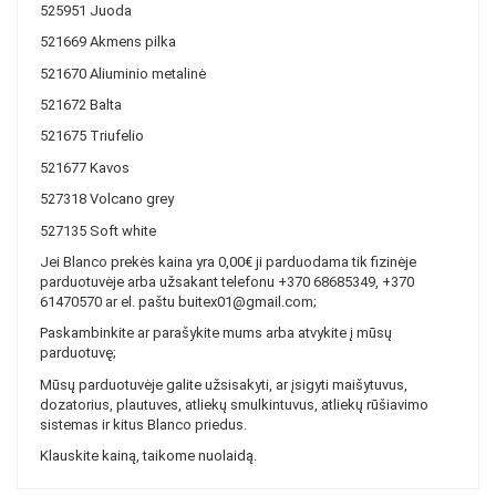
525951 Juoda
521669 Akmens pilka
521670 Aliuminio metalinė
521672 Balta
521675 Triufelio
521677 Kavos
527318 Volcano grey
527135 Soft white
Jei Blanco prekės kaina yra 0,00€ ji parduodama tik fizinėje
parduotuvėje arba užsakant telefonu +370 68685349, +370
61470570 ar el. paštu buitex01@gmail.com;
Paskambinkite ar parašykite mums arba atvykite į mūsų
parduotuvę;
Mūsų parduotuvėje galite užsisakyti, ar įsigyti maišytuvus,
dozatorius, plautuves, atliekų smulkintuvus, atliekų rūšiavimo
sistemas ir kitus Blanco priedus.
Klauskite kainą, taikome nuolaidą.