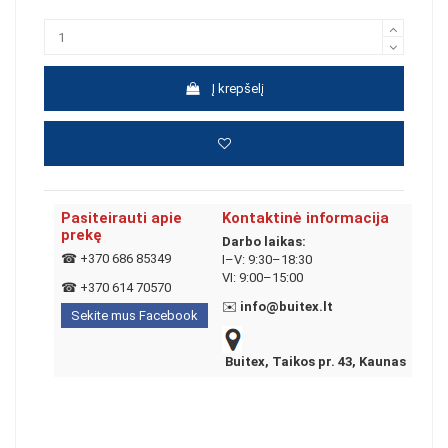
Į krepšelį
Pasiteirauti apie
Kontaktinė informacija
prekę
Darbo laikas:
☎
+370 686 85349
I–V: 9:30–18:30
VI: 9:00–15:00
☎
+370 614 70570
✉️
info@buitex.lt
Sekite mus Facebook
Buitex, Taikos pr. 43, Kaunas