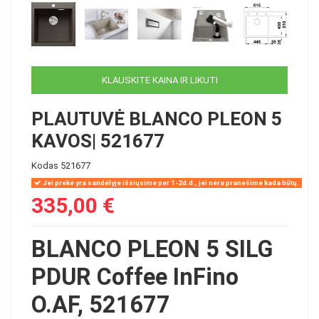
KLAUSKITE KAINA IR LIKUTI
PLAUTUVĖ BLANCO PLEON 5
KAVOS| 521677
Kodas
521677
Jei prekė yra sandėlyje išsiųsime per 1-2d.d., jei nėra pranešime kada būtų.
335,00 €
BLANCO PLEON 5 SILG
PDUR Coffee InFino
O.AF, 521677