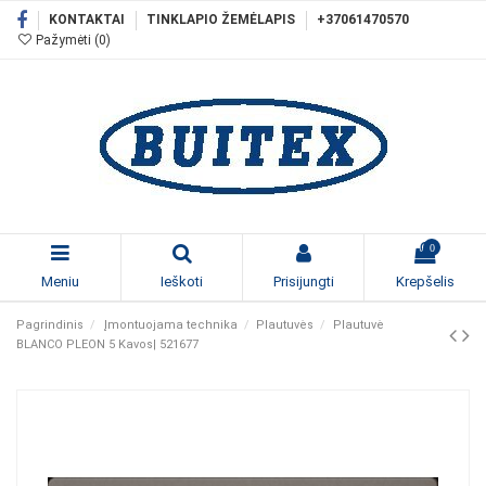
KONTAKTAI
TINKLAPIO ŽEMĖLAPIS
+37061470570
Pažymėti (
0
)
0
Meniu
Ieškoti
Prisijungti
Krepšelis
Pagrindinis
Įmontuojama technika
Plautuvės
Plautuvė
BLANCO PLEON 5 Kavos| 521677