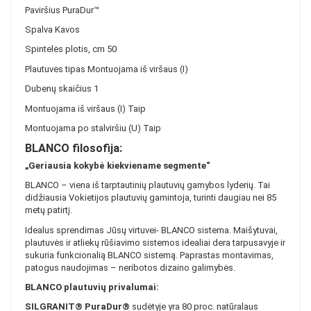
Paviršius PuraDur™
Spalva Kavos
Spintelės plotis, cm 50
Plautuvės tipas Montuojama iš viršaus (I)
Dubenų skaičius 1
Montuojama iš viršaus (I) Taip
Montuojama po stalviršiu (U) Taip
BLANCO filosofija:
„Geriausia kokybė kiekviename segmente“
BLANCO – viena iš tarptautinių plautuvių gamybos lyderių. Tai
didžiausia Vokietijos plautuvių gamintoja, turinti daugiau nei 85
metų patirtį.
Idealus sprendimas Jūsų virtuvei- BLANCO sistema. Maišytuvai,
plautuvės ir atliekų rūšiavimo sistemos idealiai dera tarpusavyje ir
sukuria funkcionalią BLANCO sistemą. Paprastas montavimas,
patogus naudojimas – neribotos dizaino galimybės.
BLANCO plautuvių privalumai:
SILGRANIT® PuraDur®
sudėtyje yra 80 proc. natūralaus