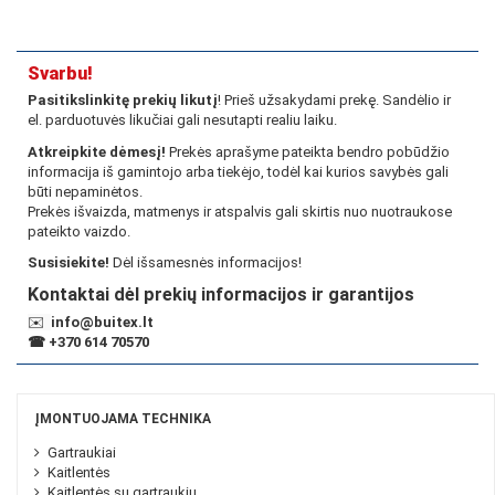
Svarbu!
Pasitikslinkitę prekių likutį
! Prieš užsakydami prekę. Sandėlio ir
el. parduotuvės likučiai gali nesutapti realiu laiku.
Atkreipkite dėmesį!
Prekės aprašyme pateikta bendro pobūdžio
informacija iš gamintojo arba tiekėjo, todėl kai kurios savybės gali
būti nepaminėtos.
Prekės išvaizda, matmenys ir atspalvis gali skirtis nuo nuotraukose
pateikto vaizdo.
Susisiekite!
Dėl išsamesnės informacijos!
Kontaktai dėl prekių informacijos ir garantijos
✉️
info@buitex.lt
☎
+370 614 70570
ĮMONTUOJAMA TECHNIKA
Gartraukiai
Kaitlentės
Kaitlentės su gartraukiu