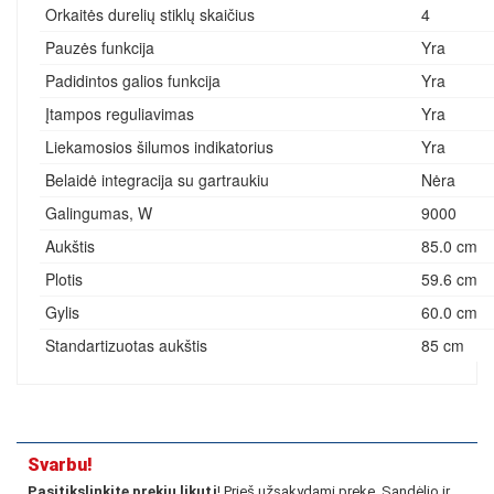
Orkaitės durelių stiklų skaičius
4
Pauzės funkcija
Yra
Padidintos galios funkcija
Yra
Įtampos reguliavimas
Yra
Liekamosios šilumos indikatorius
Yra
Belaidė integracija su gartraukiu
Nėra
Galingumas, W
9000
Aukštis
85.0 cm
Plotis
59.6 cm
Gylis
60.0 cm
Standartizuotas aukštis
85 cm
Svarbu!
Pasitikslinkitę prekių likutį
! Prieš užsakydami prekę. Sandėlio ir