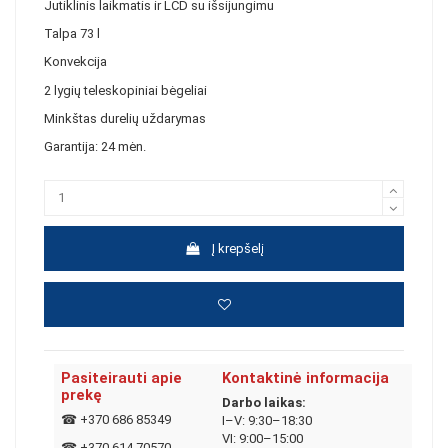
Jutiklinis laikmatis ir LCD su išsijungimu
Talpa
73 l
Konvekcija
2 lygių teleskopiniai bėgeliai
Minkštas durelių uždarymas
Garantija: 24 mėn.
Į krepšelį
Pasiteirauti apie
Kontaktinė informacija
prekę
Darbo laikas:
☎
+370 686 85349
I–V: 9:30–18:30
VI: 9:00–15:00
☎
+370 614 70570