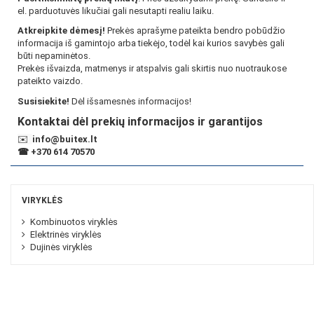
el. parduotuvės likučiai gali nesutapti realiu laiku.
Atkreipkite dėmesį!
Prekės aprašyme pateikta bendro pobūdžio
informacija iš gamintojo arba tiekėjo, todėl kai kurios savybės gali
būti nepaminėtos.
Prekės išvaizda, matmenys ir atspalvis gali skirtis nuo nuotraukose
pateikto vaizdo.
Susisiekite!
Dėl išsamesnės informacijos!
Kontaktai dėl prekių informacijos ir garantijos
✉️
info@buitex.lt
☎
+370 614 70570
VIRYKLĖS
Kombinuotos viryklės
Elektrinės viryklės
Dujinės viryklės