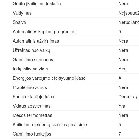
Greito įkaitinimo funkcija
Nėra
Valdymas
Neįspaudž
Spalva
Nerūdijanč
Automatinės kepimo programos
0
Automatinis užvirinimas
Nėra
Užraktas nuo vaikų
Nėra
Gaminimo sensorius
Nėra
Indų laikymo vieta
Yra
Energijos vartojimo efektyvumo klasė
A
Praplėtimo zonos
Nėra
Komplektacijoje įeina
Deep tray 
Vidaus apšvietimas
Yra
Mėsos termometras
Nėra
Kaitinimo elementų skaičius paviršiuje
5
Gaminimo funkcijos
7