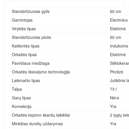
Standartizuotas gylis
60 cm
Gamintojas
Electrolux
Viryklės tipas
Elektrinė
Standartizuotas plotis
60 cm
Kaitlentės tipas
Indukcinis
Orkaitės tipas
Elektrinė
Paviršiaus medžiaga
Stiklokera
Orkaitės išsivalymo technologija
Pirolizė
Laikmačio tipas
Jutiklinis 
Talpa
73 l
Garų tipas
Nėra
Konvekcija
Yra
Orkaitės kepimo skardų laikikliai
2 lygių tel
Minkštas durelių uždarymas
Yra