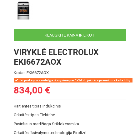
KLAUSKITE KAINA IR LIKUTI
VIRYKLĖ ELECTROLUX
EKI6672AOX
Kodas
EKI6672AOX
Jei prekė yra sandėlyje išsiųsime per 1-2d.d., jei nėra pranešime kada būtų.
834,00 €
Kaitlentės tipas
Indukcinis
Orkaitės tipas
Elektrinė
Paviršiaus medžiaga
Stiklokeramika
Orkaitės išsivalymo technologija
Pirolizė