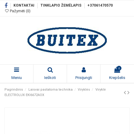
KONTAKTAI
TINKLAPIO ŽEMĖLAPIS
+37061470570
Pažymėti (
0
)
0
Meniu
Ieškoti
Prisijungti
Krepšelis
Pagrindinis
Laisvai pastatoma technika
Viryklės
Viryklė
ELECTROLUX EKI6672AOX