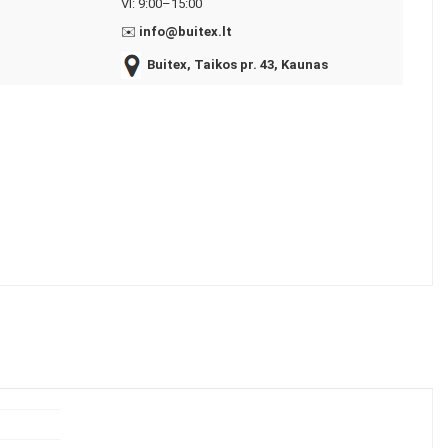
VI: 9:00–15:00
✉️
info@buitex.lt
Buitex, Taikos pr. 43, Kaunas