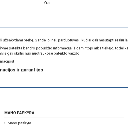
Yra
ieš užsakydami prekę. Sandėlio ir el. parduotuvės likučiai gali nesutapti realiu la
yme pateikta bendro pobūdžio informacija iš gamintojo arba tiekėjo, todėl ka
lvis gali skirtis nuo nuotraukose pateikto vaizdo.
macijos!
macijos ir garantijos
MANO PASKYRA
Mano paskyra