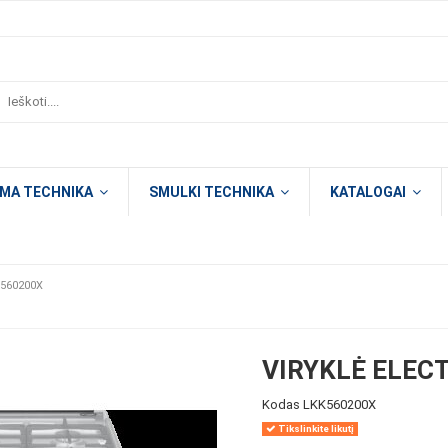
OMA TECHNIKA
SMULKI TECHNIKA
KATALOGAI
K560200X
VIRYKLĖ ELEC
Kodas
LKK560200X
Tikslinkite likutį