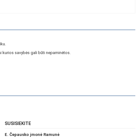
iku.
i kurios savybės gali būti nepaminėtos.
SUSISIEKITE
E. Čepausko įmonė Ramunė