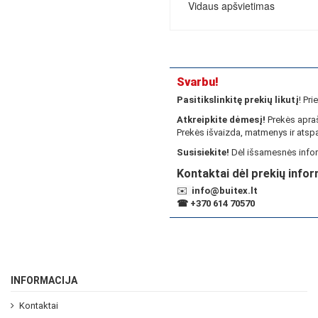
Vidaus apšvietimas
Svarbu!
Pasitikslinkitę prekių likutį
! Pr
Atkreipkite dėmesį!
Prekės apraš
Prekės išvaizda, matmenys ir atspa
Susisiekite!
Dėl išsamesnės infor
Kontaktai dėl prekių infor
✉️
info@buitex.lt
☎
+370 614 70570
INFORMACIJA
Kontaktai