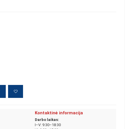
į
Kontaktinė informacija
Darbo laikas:
I–V: 9:30–18:30