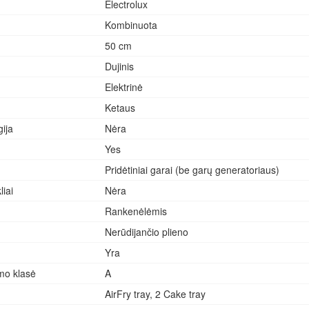
Electrolux
Kombinuota
50 cm
Dujinis
Elektrinė
Ketaus
ija
Nėra
Yes
Pridėtiniai garai (be garų generatoriaus)
liai
Nėra
Rankenėlėmis
Nerūdijančio plieno
Yra
mo klasė
A
AirFry tray, 2 Cake tray