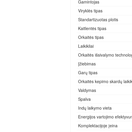
Gamintojas
Viryklės tipas
Standartizuotas plotis
Kaitlentės tipas
Orkaitės tipas
Laikikliai
Orkaitės išsivalymo technolog
Įžiebimas
Garų tipas
Orkaitės kepimo skardų laikik
Valdymas
Spalva
Indų laikymo vieta
Energijos vartojimo efektyvu
Komplektacijoje įeina